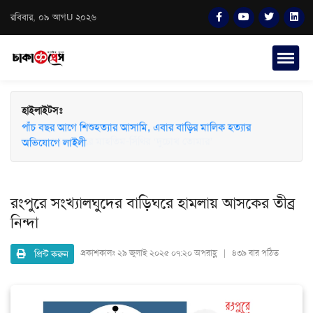
রবিবার, ০৯ আগU ২০২৬
হাইলাইটসঃ
পাঁচ বছর আগে শিশুহত্যার আসামি, এবার বাড়ির মালিক হত্যার
অভিযোগে লাইলী
রংপুরে সংখ্যালঘুদের বাড়িঘরে হামলায় আসকের তীব্র
নিন্দা
প্রিন্ট করুন
প্রকাশকালঃ
২৯ জুলাই ২০২৫ ০৭:২০ অপরাহ্ণ | ৪৩৯ বার পঠিত