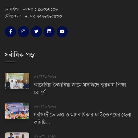
মোবাইলঃ +৮৮০ ১৭১১৩১৪১৫৬
টেলিফোনঃ +৮৮০ ২২২৬৬৬৫৫৩৩
সর্বাধিক পড়া
০৩ আগu ২০২৬
কাদেরিয়া তৈয়্যবিয়া জামে মসজিদে কুরআন শিক্ষা
কোর্সে...
০২ আগu ২০২৬
নরসিংদীতে তথ্য ও মানবাধিকার ফাউন্ডেশনের জেলা
কমিটি...
০১ আগu ২০২৬