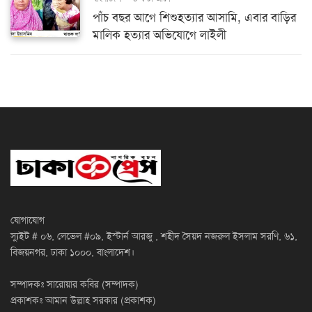
পাঁচ বছর আগে শিশুহত্যার আসামি, এবার বাড়ির
মালিক হত্যার অভিযোগে লাইলী
যোগাযোগ
স্যুইট # ০৬, লেভেল #০৯, ইস্টার্ন আরজু , শহীদ সৈয়দ নজরুল ইসলাম সরণি, ৬১,
বিজয়নগর, ঢাকা ১০০০, বাংলাদেশ।
সম্পাদকঃ সারোয়ার কবির (সম্পাদক)
প্রকাশকঃ আমান উল্লাহ সরকার (প্রকাশক)