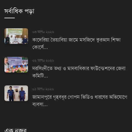
সর্বাধিক পড়া
০৩ আগu ২০২৬
কাদেরিয়া তৈয়্যবিয়া জামে মসজিদে কুরআন শিক্ষা
কোর্সে...
০২ আগu ২০২৬
নরসিংদীতে তথ্য ও মানবাধিকার ফাউন্ডেশনের জেলা
কমিটি...
০১ আগu ২০২৬
জামালপুরে গৃহবধূর গোপন ভিডিও ধারণের অভিযোগে
ব্যবসা...
এক নজর