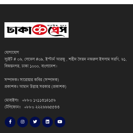
যোগাযোগ
স্যুইট # ০৬, লেভেল #০৯, ইস্টার্ন আরজু , শহীদ সৈয়দ নজরুল ইসলাম সরণি, ৬১,
বিজয়নগর, ঢাকা ১০০০, বাংলাদেশ।
সম্পাদকঃ সারোয়ার কবির (সম্পাদক)
প্রকাশকঃ আমান উল্লাহ সরকার (প্রকাশক)
মোবাইলঃ +৮৮০ ১৭১১৩১৪১৫৬
টেলিফোনঃ +৮৮০ ২২২৬৬৬৫৫৩৩