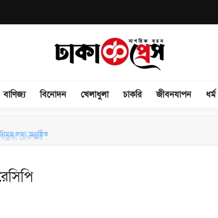
বাণিজ্য
বিনোদন
খেলাধুলা
চাকরি
জীবনযাপন
ধর্ম
িময় সভা অনুষ্ঠিত
 রেসিপি