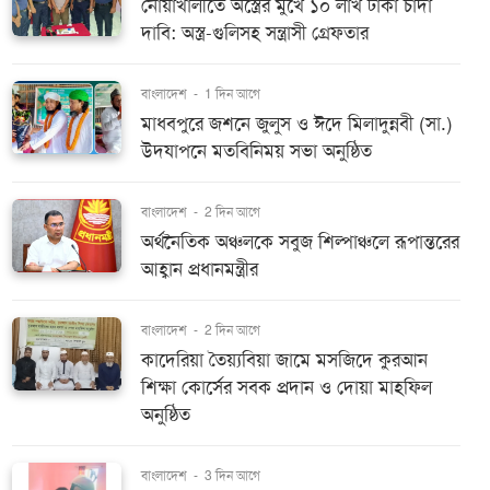
নোয়াখালীতে অস্ত্রের মুখে ১০ লাখ টাকা চাঁদা
দাবি: অস্ত্র-গুলিসহ সন্ত্রাসী গ্রেফতার
বাংলাদেশ
-
1 দিন আগে
মাধবপুরে জশনে জুলুস ও ঈদে মিলাদুন্নবী (সা.)
উদযাপনে মতবিনিময় সভা অনুষ্ঠিত
বাংলাদেশ
-
2 দিন আগে
অর্থনৈতিক অঞ্চলকে সবুজ শিল্পাঞ্চলে রূপান্তরের
আহ্বান প্রধানমন্ত্রীর
বাংলাদেশ
-
2 দিন আগে
কাদেরিয়া তৈয়্যবিয়া জামে মসজিদে কুরআন
শিক্ষা কোর্সের সবক প্রদান ও দোয়া মাহফিল
অনুষ্ঠিত
বাংলাদেশ
-
3 দিন আগে