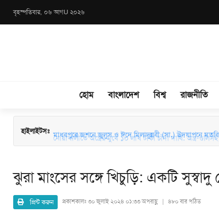
বৃহস্পতিবার, ০৬ আগU ২০২৬
হোম
বাংলাদেশ
বিশ্ব
রাজনীতি
মাধবপুরে জশনে জুলুস ও ঈদে মিলাদুন্নবী (সা.) উদযাপনে মতবিন
হাইলাইটসঃ
ঝুরা মাংসের সঙ্গে খিচুড়ি: একটি সুস্বাদু
প্রিন্ট করুন
প্রকাশকালঃ
৩০ জুলাই ২০২৪ ০১:৩৩ অপরাহ্ণ | ৪৮০ বার পঠিত