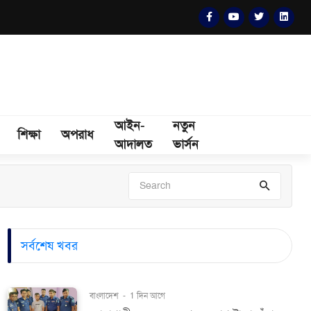
আইন-
নতুন
শিক্ষা
অপরাধ
আদালত
ভার্সন
সর্বশেষ খবর
বাংলাদেশ
-
1 দিন আগে