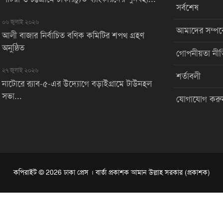
সর্বশেষ
০৬ জুলাই ২০২৬
আমাদের সম্পর্
আলী বাজার নির্বাচিত বণিক কমিটির শপথ গ্রহণ
অনুষ্ঠিত
গোপনীয়তা নীত
২৭ জুলাই ২০২৬
শর্তাবলী
নাটোরে র‌্যাব-৫-এর উদ্যোগে বড়াইগ্রামে টাউনহল
সভা...
যোগাযোগ করু
কপিরাইট © 2026 ঢাকা প্রেস । বার্তা প্রকাশক আমান উল্লাহ সরকার (প্রকাশক)