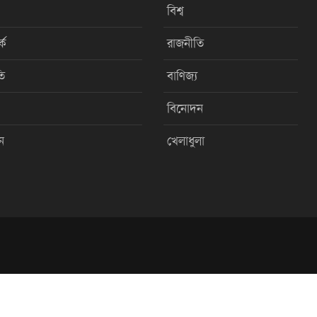
বিশ্ব
কে
রাজনীতি
ি
বাণিজ্য
বিনোদন
ন
খেলাধুলা