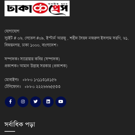
যোগাযোগ
স্যুইট # ০৬, লেভেল #০৯, ইস্টার্ন আরজু , শহীদ সৈয়দ নজরুল ইসলাম সরণি, ৬১,
বিজয়নগর, ঢাকা ১০০০, বাংলাদেশ।
সম্পাদকঃ সারোয়ার কবির (সম্পাদক)
প্রকাশকঃ আমান উল্লাহ সরকার (প্রকাশক)
মোবাইলঃ +৮৮০ ১৭১১৩১৪১৫৬
টেলিফোনঃ +৮৮০ ২২২৬৬৬৫৫৩৩
সর্বাধিক পড়া