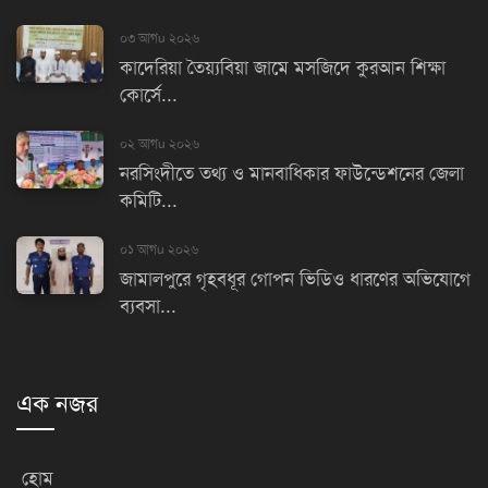
০৩ আগu ২০২৬
কাদেরিয়া তৈয়্যবিয়া জামে মসজিদে কুরআন শিক্ষা
কোর্সে...
০২ আগu ২০২৬
নরসিংদীতে তথ্য ও মানবাধিকার ফাউন্ডেশনের জেলা
কমিটি...
০১ আগu ২০২৬
জামালপুরে গৃহবধূর গোপন ভিডিও ধারণের অভিযোগে
ব্যবসা...
এক নজর
হোম