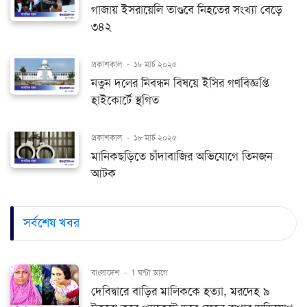
গাজায় ইসরায়েলি তাণ্ডবে নিহতের সংখ্যা বেড়ে
৩৪২
প্রকাশকাল
-
১৮ মার্চ ২০২৫
নতুন দলের নিবন্ধন বিষয়ে ইসির গণবিজ্ঞপ্তি
হাইকোর্টে স্থগিত
প্রকাশকাল
-
১৮ মার্চ ২০২৫
মানিকছড়িতে চাঁদাবাজির অভিযোগে তিনজন
আটক
সর্বশেষ খবর
বাংলাদেশ
-
1 ঘন্টা আগে
দেবিদ্বারে বাড়ির মালিককে হত্যা, মরদেহ ৯