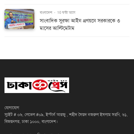
বাংলাদেশ
-
10 ঘন্টা আগে
সাংবাদিক সুরক্ষা আইন প্রণয়নে সরকারকে ৩
মাসের আল্টিমেটাম
যোগাযোগ
স্যুইট # ০৬, লেভেল #০৯, ইস্টার্ন আরজু , শহীদ সৈয়দ নজরুল ইসলাম সরণি, ৬১,
বিজয়নগর, ঢাকা ১০০০, বাংলাদেশ।