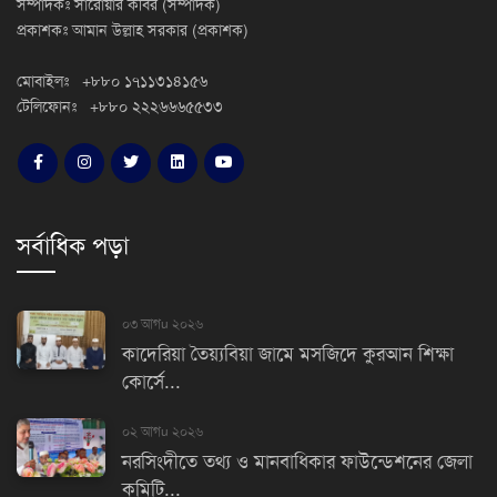
সম্পাদকঃ সারোয়ার কবির (সম্পাদক)
প্রকাশকঃ আমান উল্লাহ সরকার (প্রকাশক)
মোবাইলঃ +৮৮০ ১৭১১৩১৪১৫৬
টেলিফোনঃ +৮৮০ ২২২৬৬৬৫৫৩৩
সর্বাধিক পড়া
০৩ আগu ২০২৬
কাদেরিয়া তৈয়্যবিয়া জামে মসজিদে কুরআন শিক্ষা
কোর্সে...
০২ আগu ২০২৬
নরসিংদীতে তথ্য ও মানবাধিকার ফাউন্ডেশনের জেলা
কমিটি...