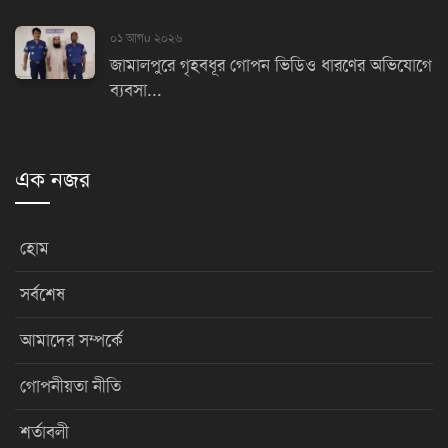
০১ আগu ২০২৬
জামালপুরে গৃহবধূর গোপন ভিডিও ধারণের অভিযোগে
ব্যবসা...
এক নজর
হোম
সর্বশেষ
আমাদের সম্পর্কে
গোপনীয়তা নীতি
শর্তাবলী