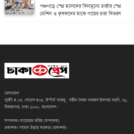
পঞ্চগড়ে স্প্রে ম্যানদের বিনামূল্যে চার্জার স্প্রে
মেশিন ও কৃষকদের মাঝে গাছের চারা বিতরণ
যোগাযোগ
স্যুইট # ০৬, লেভেল #০৯, ইস্টার্ন আরজু , শহীদ সৈয়দ নজরুল ইসলাম সরণি, ৬১,
বিজয়নগর, ঢাকা ১০০০, বাংলাদেশ।
সম্পাদকঃ সারোয়ার কবির (সম্পাদক)
প্রকাশকঃ আমান উল্লাহ সরকার (প্রকাশক)