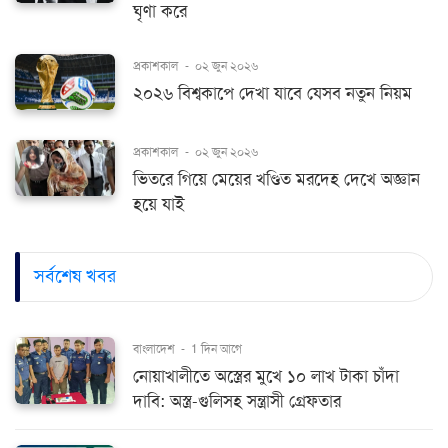
ঘৃণা করে
প্রকাশকাল
-
০২ জুন ২০২৬
২০২৬ বিশ্বকাপে দেখা যাবে যেসব নতুন নিয়ম
প্রকাশকাল
-
০২ জুন ২০২৬
ভিতরে গিয়ে মেয়ের খণ্ডিত মরদেহ দেখে অজ্ঞান
হয়ে যাই
সর্বশেষ খবর
বাংলাদেশ
-
1 দিন আগে
নোয়াখালীতে অস্ত্রের মুখে ১০ লাখ টাকা চাঁদা
দাবি: অস্ত্র-গুলিসহ সন্ত্রাসী গ্রেফতার