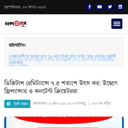
বৃহস্পতিবার, ০৬ আগU ২০২৬
হাইলাইটসঃ
মাধবপুরে জশনে জুলুস ও ঈদে মিলাদুন্নবী (সা.) উদযাপনে মতবিনিময়
সভা অনুষ্ঠিত
ডিজিটাল রেমিট্যান্সে ৭.৫ শতাংশ উৎস কর: উদ্বেগে
ফ্রিল্যান্সার ও কনটেন্ট ক্রিয়েটররা
প্রিন্ট করুন
প্রকাশকালঃ
০২ জুন ২০২৬ ০৪:০৭ অপরাহ্ণ | ৬৬৮ বার পঠিত