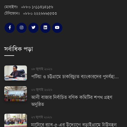
মোবাইলঃ +৮৮০ ১৭১১৩১৪১৫৬
টেলিফোনঃ +৮৮০ ২২২৬৬৬৫৫৩৩
সর্বাধিক পড়া
০৮ জুলাই ২০২৬
পটিয়া ও চট্টগ্রামে চাকরিচ্যুত ব্যাংকারদের পুনর্বহা...
০৬ জুলাই ২০২৬
আলী বাজার নির্বাচিত বণিক কমিটির শপথ গ্রহণ
অনুষ্ঠিত
২৭ জুলাই ২০২৬
নাটোরে র‌্যাব-৫-এর উদ্যোগে বড়াইগ্রামে টাউনহল