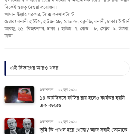
দিকেই গুরুত্ব দেওয়া প্রয়োজন।
আমান ঊল্লাহ সরকার, ট্যাক্স কনসালট্যান্ট
চেম্বারঃ বনানী হাইটস, হাউজ- ১৮, রোড -৮, বক্ল-জি, বনানী, ঢাকা। ইস্টার্ন
আরজু, ৬১, বিজয়নগর, ঢাকা । হাউজ- ৭, রোড - ৮, সেক্টর -৯, উত্তরা,
ঢাকা।
এই বিভাগের আরও খবর
প্রকাশকাল
-
০২ জুন ২০২৬
১৪ কার্যদিবসে ফাঁসির রায় হলেও কার্যকর হয়নি
এক বছরেও
প্রকাশকাল
-
০২ জুন ২০২৬
তুমি কি পাগল হয়ে গেছো? আজ সবাই তোমাকে