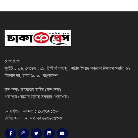
যোগাযোগ
স্যুইট # ০৬, লেভেল #০৯, ইস্টার্ন আরজু , শহীদ সৈয়দ নজরুল ইসলাম সরণি, ৬১,
বিজয়নগর, ঢাকা ১০০০, বাংলাদেশ।
সম্পাদকঃ সারোয়ার কবির (সম্পাদক)
প্রকাশকঃ আমান উল্লাহ সরকার (প্রকাশক)
মোবাইলঃ +৮৮০ ১৭১১৩১৪১৫৬
টেলিফোনঃ +৮৮০ ২২২৬৬৬৫৫৩৩