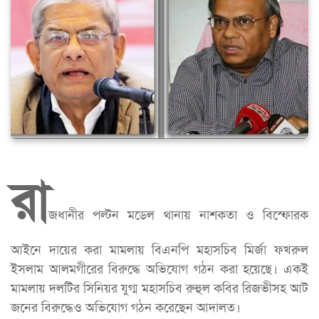
রা
জধানীর পল্টন মডেল থানায় নাশকতা ও বিস্ফোরক
আইনে দায়ের করা মামলায় বিএনপি মহাসচিব মির্জা ফখরুল
ইসলাম আলমগীরের বিরুদ্ধে অভিযোগ গঠন করা হয়েছে। একই
মামলায় দলটির সিনিয়র যুগ্ম মহাসচিব রুহুল কবির রিজভীসহ আট
জনের বিরুদ্ধেও অভিযোগ গঠন করেছেন আদালত।