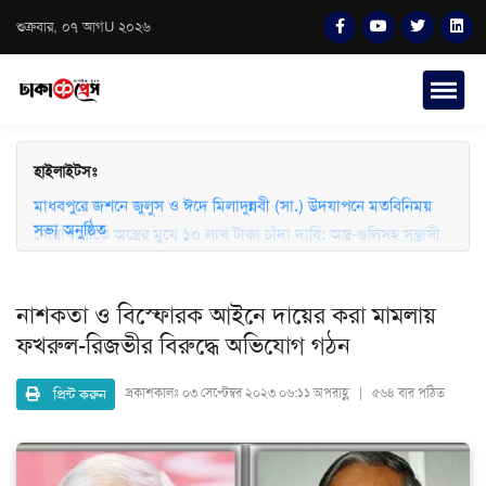
শুক্রবার, ০৭ আগU ২০২৬
হাইলাইটসঃ
মাধবপুরে জশনে জুলুস ও ঈদে মিলাদুন্নবী (সা.) উদযাপনে মতবিনিময়
সভা অনুষ্ঠিত
নোয়াখালীতে অস্ত্রের মুখে ১০ লাখ টাকা চাঁদা দাবি: অস্ত্র-গুলিসহ সন্ত্রাসী
গ্রেফতার
নাশকতা ও বিস্ফোরক আইনে দায়ের করা মামলায়
ফখরুল-রিজভীর বিরুদ্ধে অভিযোগ গঠন
প্রিন্ট করুন
প্রকাশকালঃ
০৩ সেপ্টেম্বর ২০২৩ ০৬:১১ অপরাহ্ণ | ৫৬৪ বার পঠিত