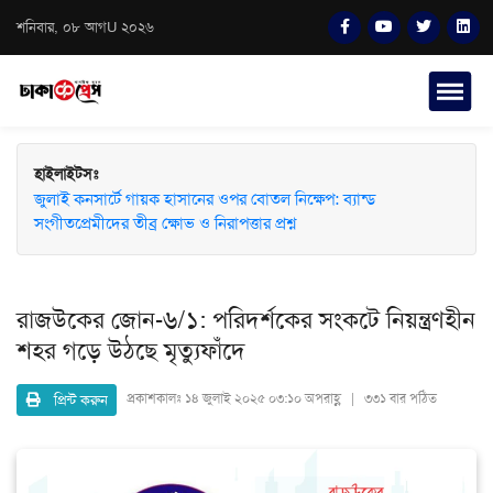
শনিবার, ০৮ আগU ২০২৬
হাইলাইটসঃ
জুলাই কনসার্টে গায়ক হাসানের ওপর বোতল নিক্ষেপ: ব্যান্ড
সংগীতপ্রেমীদের তীব্র ক্ষোভ ও নিরাপত্তার প্রশ্ন
রাজউকের জোন-৬/১: পরিদর্শকের সংকটে নিয়ন্ত্রণহীন
শহর গড়ে উঠছে মৃত্যুফাঁদে
প্রিন্ট করুন
প্রকাশকালঃ
১৪ জুলাই ২০২৫ ০৩:১০ অপরাহ্ণ | ৩৩১ বার পঠিত