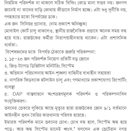
নিয়মিত পরিদর্শক না থাকলে সঠিক বিল্ডিং কোড মানা সম্ভব নয়। জনগণ
জানেই না তাদের বাড়ি কোথায় কীভাবে নির্মাণ হচ্ছে। এটা শুধু দুর্নীতি নয়,
গণহত্যার মতো বিপর্যয়ের ডাক।
এক জন সিনিয়র প্ল্যানার, (নাম প্রকাশে অনিচ্ছুক)
মোবাইল কোর্ট চালু থাকলেও, স্থানীয় রাজনৈতিক প্রভাবে অনেক সময় বন্ধ
হয়ে যায়। রাজউকের কর্মীরা নিরাপত্তাহীনতায় থাকেন। এটা প্রশাসনিক
ব্যর্থতা।
বিশেষজ্ঞদের মতে বিপর্যয় ঠেকাতে জরুরি পরিকল্পনা:
১. ১৫–২০ জন পরিদর্শক নিয়োগ প্রতিটি বড় জোনে
২. জিও-ট্যাগড ডিজিটাল মনিটরিং সিস্টেম
৩. অভিযান পরিচালনায় আইন-শৃঙ্খলা বাহিনীর বাধাহীন সহায়তা
৪. নাগরিক ফিডব্যাক হটলাইন চালু এবং গণমাধ্যমে প্রকাশযোগ্য রিপোর্টিং
ব্যবস্থা
৫. DAP বাস্তবায়নে অংশগ্রহণমূলক পরিদর্শন ও পরিকল্পনাবিদ
সংযুক্তিকরণ।
ভবনের ভেতরে লুকিয়ে আছে মৃত্যুর ছায়া রাজউকের জোন ৬/১ বর্তমানে
আইনহীন ভবন তৈরির কারখানায় পরিণত হয়েছে।
ইমারত পরিদর্শক মানে ভবনের চোখ। চোখ বন্ধ হলে, সিস্টেম অন্ধ হয়ে
পড়ে। আর অন্ধ সিস্টেম মানেই ধ্বংস,” বললেন এক ভেটেরান নগর