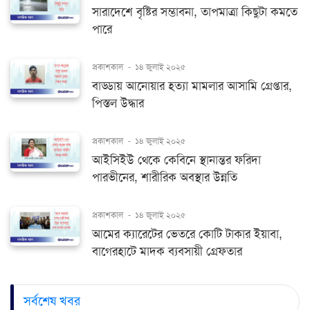
সারাদেশে বৃষ্টির সম্ভাবনা, তাপমাত্রা কিছুটা কমতে
পারে
প্রকাশকাল
-
১৪ জুলাই ২০২৫
বাড্ডায় আনোয়ার হত্যা মামলার আসামি গ্রেপ্তার,
পিস্তল উদ্ধার
প্রকাশকাল
-
১৪ জুলাই ২০২৫
আইসিইউ থেকে কেবিনে স্থানান্তর ফরিদা
পারভীনের, শারীরিক অবস্থার উন্নতি
প্রকাশকাল
-
১৪ জুলাই ২০২৫
আমের ক্যারেটের ভেতরে কোটি টাকার ইয়াবা,
বাগেরহাটে মাদক ব্যবসায়ী গ্রেফতার
সর্বশেষ খবর