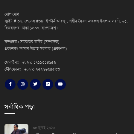
যোগাযোগ
স্যুইট # ০৬, লেভেল #০৯, ইস্টার্ন আরজু , শহীদ সৈয়দ নজরুল ইসলাম সরণি, ৬১,
বিজয়নগর, ঢাকা ১০০০, বাংলাদেশ।
সম্পাদকঃ সারোয়ার কবির (সম্পাদক)
প্রকাশকঃ আমান উল্লাহ সরকার (প্রকাশক)
মোবাইলঃ +৮৮০ ১৭১১৩১৪১৫৬
টেলিফোনঃ +৮৮০ ২২২৬৬৬৫৫৩৩
সর্বাধিক পড়া
০৮ জুলাই ২০২৬