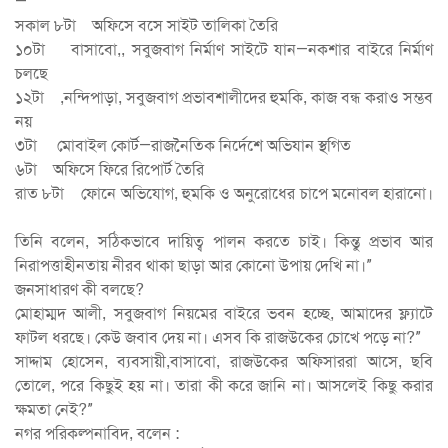
—
সকাল ৮টা অফিসে বসে সাইট তালিকা তৈরি
১০টা বাসাবো,, সবুজবাগ নির্মাণ সাইটে যান—নকশার বাইরে নির্মাণ
চলছে
১২টা ,নন্দিপাড়া, সবুজবাগ প্রভাবশালীদের হুমকি, কাজ বন্ধ করাও সম্ভব
নয়
৩টা মোবাইল কোর্ট—রাজনৈতিক নির্দেশে অভিযান স্থগিত
৬টা অফিসে ফিরে রিপোর্ট তৈরি
রাত ৮টা ফোনে অভিযোগ, হুমকি ও অনুরোধের চাপে মনোবল হারানো।
তিনি বলেন, সঠিকভাবে দায়িত্ব পালন করতে চাই। কিন্তু প্রভাব আর
নিরাপত্তাহীনতায় নীরব থাকা ছাড়া আর কোনো উপায় দেখি না।”
জনসাধারণ কী বলছে?
মোহাম্মদ আলী, সবুজবাগ নিয়মের বাইরে ভবন হচ্ছে, আমাদের ফ্ল্যাটে
ফাটল ধরছে। কেউ জবাব দেয় না। এসব কি রাজউকের চোখে পড়ে না?”
সাদ্দাম হোসেন, ব্যবসায়ী,বাসাবো, রাজউকের অফিসাররা আসে, ছবি
তোলে, পরে কিছুই হয় না। তারা কী করে জানি না। আসলেই কিছু করার
ক্ষমতা নেই?”
নগর পরিকল্পনাবিদ, বলেন :