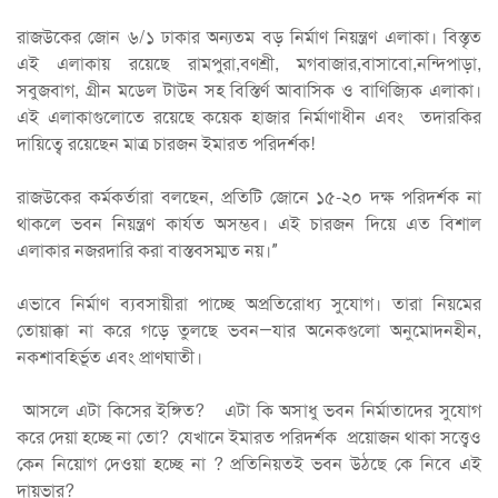
রাজউকের জোন ৬/১ ঢাকার অন্যতম বড় নির্মাণ নিয়ন্ত্রণ এলাকা। বিস্তৃত
এই এলাকায় রয়েছে রামপুরা,বণশ্রী, মগবাজার,বাসাবো,নন্দিপাড়া,
সবুজবাগ, গ্রীন মডেল টাউন সহ বিস্তির্ণ আবাসিক ও বাণিজ্যিক এলাকা।
এই এলাকাগুলোতে রয়েছে কয়েক হাজার নির্মাণাধীন এবং তদারকির
দায়িত্বে রয়েছেন মাত্র চারজন ইমারত পরিদর্শক!
রাজউকের কর্মকর্তারা বলছেন, প্রতিটি জোনে ১৫-২০ দক্ষ পরিদর্শক না
থাকলে ভবন নিয়ন্ত্রণ কার্যত অসম্ভব। এই চারজন দিয়ে এত বিশাল
এলাকার নজরদারি করা বাস্তবসম্মত নয়।”
এভাবে নির্মাণ ব্যবসায়ীরা পাচ্ছে অপ্রতিরোধ্য সুযোগ। তারা নিয়মের
তোয়াক্কা না করে গড়ে তুলছে ভবন—যার অনেকগুলো অনুমোদনহীন,
নকশাবহির্ভূত এবং প্রাণঘাতী।
আসলে এটা কিসের ইঙ্গিত? এটা কি অসাধু ভবন নির্মাতাদের সুযোগ
করে দেয়া হচ্ছে না তো? যেখানে ইমারত পরিদর্শক প্রয়োজন থাকা সত্ত্বেও
কেন নিয়োগ দেওয়া হচ্ছে না ? প্রতিনিয়তই ভবন উঠছে কে নিবে এই
দায়ভার?