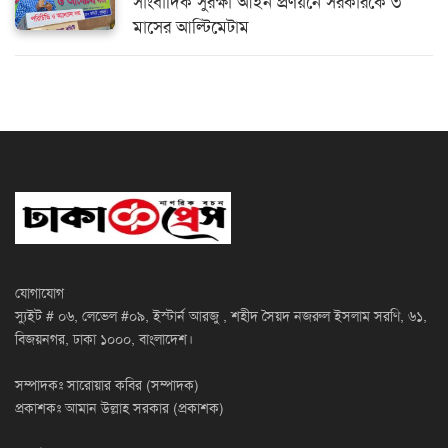
সাংবাদিক সুরক্ষা আইন প্রণয়নে সরকারকে ৩
মাসের আল্টিমেটাম
যোগাযোগ
স্যুইট # ০৬, লেভেল #০৯, ইস্টার্ন আরজু , শহীদ সৈয়দ নজরুল ইসলাম সরণি, ৬১,
বিজয়নগর, ঢাকা ১০০০, বাংলাদেশ।
সম্পাদকঃ সারোয়ার কবির (সম্পাদক)
প্রকাশকঃ আমান উল্লাহ সরকার (প্রকাশক)