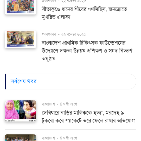
প্রকাশকাল
-
২২ নভেম্বর ২০২৫
সীতাকুণ্ডে ধানের শীষের গণমিছিল, জনস্রোতে
মুখরিত এলাকা
প্রকাশকাল
-
২২ নভেম্বর ২০২৫
বাংলাদেশ প্রাথমিক চিকিৎসক ফাউন্ডেশনের
উদ্যোগে দক্ষতা উন্নয়ন প্রশিক্ষণ ও সনদ বিতরণ
অনুষ্ঠান
সর্বশেষ খবর
বাংলাদেশ
-
2 ঘন্টা আগে
দেবিদ্বারে বাড়ির মালিককে হত্যা, মরদেহ ৯
টুকরো করে প্যাকেটে ভরে ফেলে রাখার অভিযোগ
বাংলাদেশ
-
9 ঘন্টা আগে