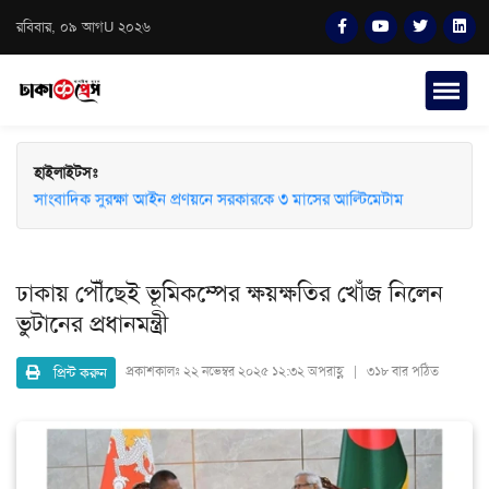
রবিবার, ০৯ আগU ২০২৬
হাইলাইটসঃ
সাংবাদিক সুরক্ষা আইন প্রণয়নে সরকারকে ৩ মাসের আল্টিমেটাম
ঢাকায় পৌঁছেই ভূমিকম্পের ক্ষয়ক্ষতির খোঁজ নিলেন
ভুটানের প্রধানমন্ত্রী
প্রিন্ট করুন
প্রকাশকালঃ
২২ নভেম্বর ২০২৫ ১২:৩২ অপরাহ্ণ | ৩১৮ বার পঠিত