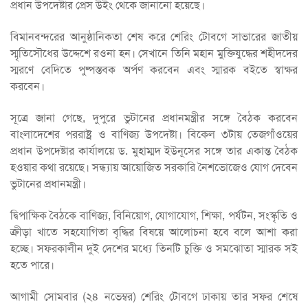
প্রধান উপদেষ্টার প্রেস উইং থেকে জানানো হয়েছে।
বিমানবন্দরের আনুষ্ঠানিকতা শেষ করে শেরিং টোবগে সাভারের জাতীয়
স্মৃতিসৌধের উদ্দেশে রওনা হন। সেখানে তিনি মহান মুক্তিযুদ্ধের শহীদদের
স্মরণে বেদিতে পুষ্পস্তবক অর্পণ করবেন এবং স্মারক বইতে স্বাক্ষর
করবেন।
সূত্রে জানা গেছে, দুপুরে ভুটানের প্রধানমন্ত্রীর সঙ্গে বৈঠক করবেন
বাংলাদেশের পররাষ্ট্র ও বাণিজ্য উপদেষ্টা। বিকেল ৩টায় তেজগাঁওয়ের
প্রধান উপদেষ্টার কার্যালয়ে ড. মুহাম্মদ ইউনূসের সঙ্গে তার একান্ত বৈঠক
হওয়ার কথা রয়েছে। সন্ধ্যায় আয়োজিত সরকারি নৈশভোজেও যোগ দেবেন
ভুটানের প্রধানমন্ত্রী।
দ্বিপাক্ষিক বৈঠকে বাণিজ্য, বিনিয়োগ, যোগাযোগ, শিক্ষা, পর্যটন, সংস্কৃতি ও
ক্রীড়া খাতে সহযোগিতা বৃদ্ধির বিষয়ে আলোচনা হবে বলে আশা করা
হচ্ছে। সফরকালীন দুই দেশের মধ্যে তিনটি চুক্তি ও সমঝোতা স্মারক সই
হতে পারে।
আগামী সোমবার (২৪ নভেম্বর) শেরিং টোবগে ঢাকায় তার সফর শেষে