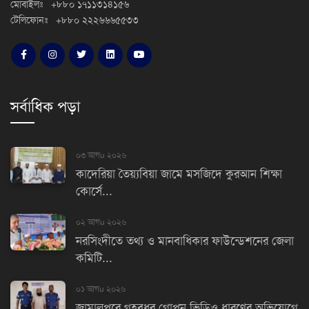
মোবাইলঃ +৮৮০ ১৭১১৩১৪১৫৬
টেলিফোনঃ +৮৮০ ২২২৬৬৬৫৫৩৩
সর্বাধিক পড়া
০৩ আগu ২০২৬
কাদেরিয়া তৈয়্যবিয়া জামে মসজিদে কুরআন শিক্ষা
কোর্সে...
০২ আগu ২০২৬
নরসিংদীতে তথ্য ও মানবাধিকার ফাউন্ডেশনের জেলা
কমিটি...
০১ আগu ২০২৬
জামালপুরে গৃহবধূর গোপন ভিডিও ধারণের অভিযোগে