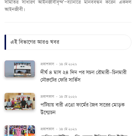
সমিতির সাধারণ আইনজীবীবৃন্দ’–ব্যানারে মানববন্ধন করেন একদল
আইনজীবী।
এই বিভাগের আরও খবর
প্রকাশকাল
-
১৪ মে ২০২৬
দীর্ঘ ৪ মাস ২৪ দিন পর সচল রৌমারী–চিলমারী
নৌরুটের ফেরি সার্ভিস
প্রকাশকাল
-
১৪ মে ২০২৬
পটিয়ায় বারী এগ্রো ফার্মের জৈব সারের মোড়ক
উন্মোচন
প্রকাশকাল
-
১৪ মে ২০২৬