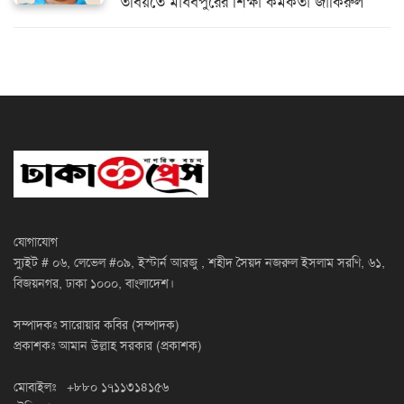
তবিয়তে মাধবপুরের শিক্ষা কর্মকর্তা জাকিরুল
যোগাযোগ
স্যুইট # ০৬, লেভেল #০৯, ইস্টার্ন আরজু , শহীদ সৈয়দ নজরুল ইসলাম সরণি, ৬১,
বিজয়নগর, ঢাকা ১০০০, বাংলাদেশ।
সম্পাদকঃ সারোয়ার কবির (সম্পাদক)
প্রকাশকঃ আমান উল্লাহ সরকার (প্রকাশক)
মোবাইলঃ +৮৮০ ১৭১১৩১৪১৫৬