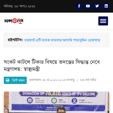
শনিবার, ০৮ আগU ২০২৬
চারঘাটে ৫টি মাদক মামলার আসামি শাহাবুদ্দিন গ্রেফতার
হাইলাইটসঃ
সংকট কাটলে টিকার বিষয়ে তদন্তের সিদ্ধান্ত নেবে
মন্ত্রণালয়: স্বাস্থ্যমন্ত্রী
প্রিন্ট করুন
প্রকাশকালঃ
১৪ মে ২০২৬ ০২:০৩ অপরাহ্ণ | ১৩১ বার পঠিত