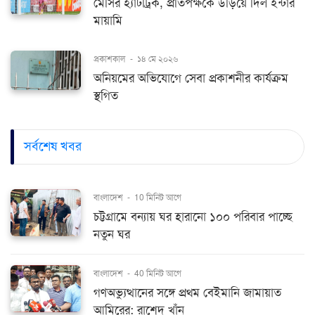
মেসির হ্যাটট্রিক, প্রতিপক্ষকে উড়িয়ে দিল ইন্টার
মায়ামি
প্রকাশকাল
-
১৪ মে ২০২৬
অনিয়মের অভিযোগে সেবা প্রকাশনীর কার্যক্রম
স্থগিত
সর্বশেষ খবর
বাংলাদেশ
-
10 মিনিট আগে
চট্টগ্রামে বন্যায় ঘর হারানো ১০০ পরিবার পাচ্ছে
নতুন ঘর
বাংলাদেশ
-
40 মিনিট আগে
গণঅভ্যুত্থানের সঙ্গে প্রথম বেইমানি জামায়াত
আমিরের: রাশেদ খাঁন