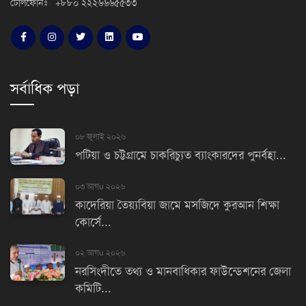
টেলিফোনঃ +৮৮০ ২২২৬৬৬৫৫৩৩
সর্বাধিক পড়া
০৮ জুলাই ২০২৬
পটিয়া ও চট্টগ্রামে চাকরিচ্যুত ব্যাংকারদের পুনর্বহা...
০৩ আগu ২০২৬
কাদেরিয়া তৈয়্যবিয়া জামে মসজিদে কুরআন শিক্ষা
কোর্সে...
০২ আগu ২০২৬
নরসিংদীতে তথ্য ও মানবাধিকার ফাউন্ডেশনের জেলা
কমিটি...