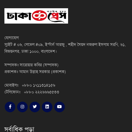
যোগাযোগ
স্যুইট # ০৬, লেভেল #০৯, ইস্টার্ন আরজু , শহীদ সৈয়দ নজরুল ইসলাম সরণি, ৬১,
বিজয়নগর, ঢাকা ১০০০, বাংলাদেশ।
সম্পাদকঃ সারোয়ার কবির (সম্পাদক)
প্রকাশকঃ আমান উল্লাহ সরকার (প্রকাশক)
মোবাইলঃ +৮৮০ ১৭১১৩১৪১৫৬
টেলিফোনঃ +৮৮০ ২২২৬৬৬৫৫৩৩
সর্বাধিক পড়া