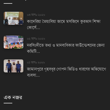
০৩ আগu ২০২৬
কাদেরিয়া তৈয়্যবিয়া জামে মসজিদে কুরআন শিক্ষা
কোর্সে...
০২ আগu ২০২৬
নরসিংদীতে তথ্য ও মানবাধিকার ফাউন্ডেশনের জেলা
কমিটি...
০১ আগu ২০২৬
জামালপুরে গৃহবধূর গোপন ভিডিও ধারণের অভিযোগে
ব্যবসা...
এক নজর