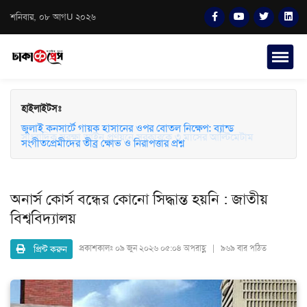
শনিবার, ০৮ আগU ২০২৬
হাইলাইটসঃ
জুলাই কনসার্টে গায়ক হাসানের ওপর বোতল নিক্ষেপ: ব্যান্ড
সাংবাদিক সুরক্ষা আইন প্রণয়নে সরকারকে ৩ মাসের আল্টিমেটাম
সংগীতপ্রেমীদের তীব্র ক্ষোভ ও নিরাপত্তার প্রশ্ন
অনার্স কোর্স বন্ধের কোনো সিদ্ধান্ত হয়নি : জাতীয়
বিশ্ববিদ্যালয়
প্রিন্ট করুন
প্রকাশকালঃ
০৯ জুন ২০২৬ ০৫:০৪ অপরাহ্ণ | ৯৬৯ বার পঠিত