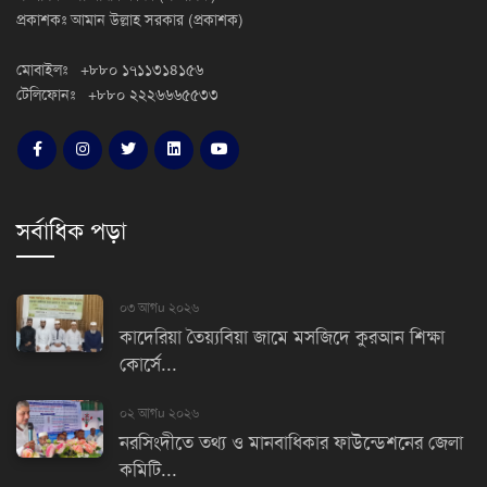
প্রকাশকঃ আমান উল্লাহ সরকার (প্রকাশক)
মোবাইলঃ +৮৮০ ১৭১১৩১৪১৫৬
টেলিফোনঃ +৮৮০ ২২২৬৬৬৫৫৩৩
সর্বাধিক পড়া
০৩ আগu ২০২৬
কাদেরিয়া তৈয়্যবিয়া জামে মসজিদে কুরআন শিক্ষা
কোর্সে...
০২ আগu ২০২৬
নরসিংদীতে তথ্য ও মানবাধিকার ফাউন্ডেশনের জেলা
কমিটি...