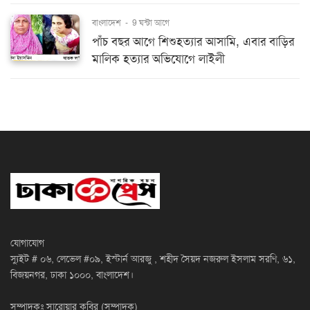
বাংলাদেশ
-
9 ঘন্টা আগে
পাঁচ বছর আগে শিশুহত্যার আসামি, এবার বাড়ির
মালিক হত্যার অভিযোগে লাইলী
যোগাযোগ
স্যুইট # ০৬, লেভেল #০৯, ইস্টার্ন আরজু , শহীদ সৈয়দ নজরুল ইসলাম সরণি, ৬১,
বিজয়নগর, ঢাকা ১০০০, বাংলাদেশ।
সম্পাদকঃ সারোয়ার কবির (সম্পাদক)