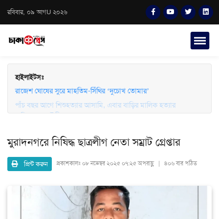
রবিবার, ০৯ আগU ২০২৬
হাইলাইটসঃ
পাঁচ বছর আগে শিশুহত্যার আসামি, এবার বাড়ির মালিক হত্যার
রাজেশ ঘোষের সুরে মাহতিম-সিঁথির ‘দুচোখ তোমার’
অভিযোগে লাইলী
মুরাদনগরে নিষিদ্ধ ছাত্রলীগ নেতা সম্রাট গ্রেপ্তার
প্রিন্ট করুন
প্রকাশকালঃ
০৮ নভেম্বর ২০২৫ ০৭:২৫ অপরাহ্ণ | ৪০৬ বার পঠিত