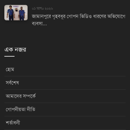
০১ আগu ২০২৬
জামালপুরে গৃহবধূর গোপন ভিডিও ধারণের অভিযোগে
ব্যবসা...
এক নজর
হোম
সর্বশেষ
আমাদের সম্পর্কে
গোপনীয়তা নীতি
শর্তাবলী