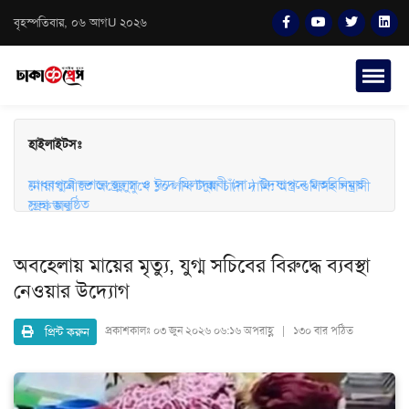
বৃহস্পতিবার, ০৬ আগU ২০২৬
হাইলাইটসঃ
মাধবপুরে জশনে জুলুস ও ঈদে মিলাদুন্নবী (সা.) উদযাপনে মতবিনিময়
সভা অনুষ্ঠিত
নোয়াখালীতে অস্ত্রের মুখে ১০ লাখ টাকা চাঁদা দাবি: অস্ত্র-গুলিসহ সন্ত্রাসী
গ্রেফতার
অবহেলায় মায়ের মৃত্যু, যুগ্ম সচিবের বিরুদ্ধে ব্যবস্থা
নেওয়ার উদ্যোগ
প্রিন্ট করুন
প্রকাশকালঃ
০৩ জুন ২০২৬ ০৬:১৬ অপরাহ্ণ | ১৩০ বার পঠিত