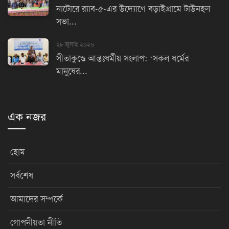
নাটোরে র‌্যাব-৫-এর উদ্যোগে বড়াইগ্রামে টাউনহল
সভা...
২৮ জুলাই ২০২৬
সীতাকুণ্ডে আন্তঃধর্মীয় সংলাপ: ‘সকল ধর্মের
মানুষের...
এক নজর
হোম
সর্বশেষ
আমাদের সম্পর্কে
গোপনীয়তা নীতি