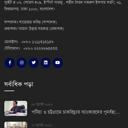
স্যুইট # ০৬, লেভেল #০৯, ইস্টার্ন আরজু , শহীদ সৈয়দ নজরুল ইসলাম সরণি, ৬১,
বিজয়নগর, ঢাকা ১০০০, বাংলাদেশ।
সম্পাদকঃ সারোয়ার কবির (সম্পাদক)
প্রকাশকঃ আমান উল্লাহ সরকার (প্রকাশক)
মোবাইলঃ +৮৮০ ১৭১১৩১৪১৫৬
টেলিফোনঃ +৮৮০ ২২২৬৬৬৫৫৩৩
সর্বাধিক পড়া
০৮ জুলাই ২০২৬
পটিয়া ও চট্টগ্রামে চাকরিচ্যুত ব্যাংকারদের পুনর্বহা...
২৭ জুলাই ২০২৬