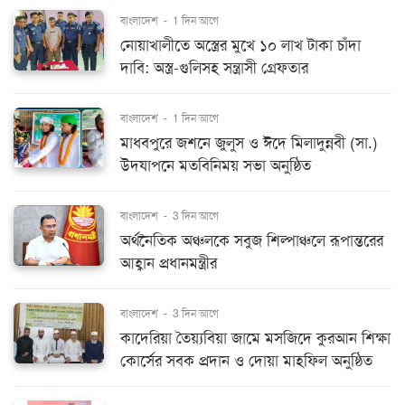
বাংলাদেশ
-
1 দিন আগে
নোয়াখালীতে অস্ত্রের মুখে ১০ লাখ টাকা চাঁদা
দাবি: অস্ত্র-গুলিসহ সন্ত্রাসী গ্রেফতার
বাংলাদেশ
-
1 দিন আগে
মাধবপুরে জশনে জুলুস ও ঈদে মিলাদুন্নবী (সা.)
উদযাপনে মতবিনিময় সভা অনুষ্ঠিত
বাংলাদেশ
-
3 দিন আগে
অর্থনৈতিক অঞ্চলকে সবুজ শিল্পাঞ্চলে রূপান্তরের
আহ্বান প্রধানমন্ত্রীর
বাংলাদেশ
-
3 দিন আগে
কাদেরিয়া তৈয়্যবিয়া জামে মসজিদে কুরআন শিক্ষা
কোর্সের সবক প্রদান ও দোয়া মাহফিল অনুষ্ঠিত