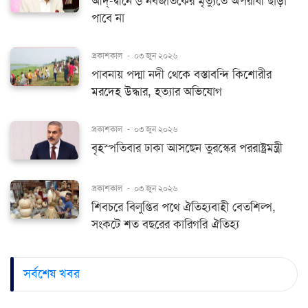
আদ্-দ্বীনে ৬ নবজাতকের মৃত্যুতে অপরাধী ছাড়া
পাবে না
প্রকাশকাল
-
০৩ জুন ২০২৬
পাবনায় পদ্মা নদী থেকে বস্তাবন্দি কিশোরীর
মরদেহ উদ্ধার, হত্যার অভিযোগ
প্রকাশকাল
-
০৩ জুন ২০২৬
বৃহস্পতিবার ঢাকা আসছেন তুরস্কের পররাষ্ট্রমন্ত্রী
প্রকাশকাল
-
০৩ জুন ২০২৬
শিবচরে বিলুপ্তির পথে ঐতিহ্যবাহী বেতশিল্প,
সংকটে শত বছরের কারিগরি ঐতিহ্য
সর্বশেষ খবর