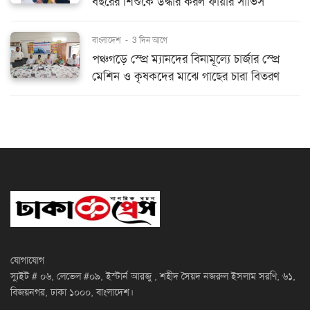
বছরের শিশুকে উদ্ধার করল ফায়ার সার্ভিস
বাংলাদেশ
-
3 দিন আগে
পঞ্চগড়ে স্প্রে ম্যানদের বিনামূল্যে চার্জার স্প্রে
মেশিন ও কৃষকদের মাঝে গাছের চারা বিতরণ
যোগাযোগ
স্যুইট # ০৬, লেভেল #০৯, ইস্টার্ন আরজু , শহীদ সৈয়দ নজরুল ইসলাম সরণি, ৬১,
বিজয়নগর, ঢাকা ১০০০, বাংলাদেশ।