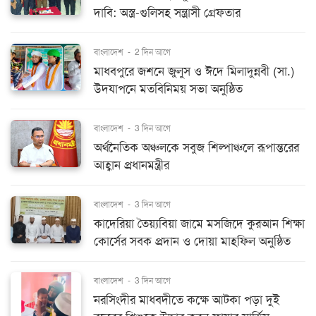
দাবি: অস্ত্র-গুলিসহ সন্ত্রাসী গ্রেফতার
বাংলাদেশ
-
2 দিন আগে
মাধবপুরে জশনে জুলুস ও ঈদে মিলাদুন্নবী (সা.)
উদযাপনে মতবিনিময় সভা অনুষ্ঠিত
বাংলাদেশ
-
3 দিন আগে
অর্থনৈতিক অঞ্চলকে সবুজ শিল্পাঞ্চলে রূপান্তরের
আহ্বান প্রধানমন্ত্রীর
বাংলাদেশ
-
3 দিন আগে
কাদেরিয়া তৈয়্যবিয়া জামে মসজিদে কুরআন শিক্ষা
কোর্সের সবক প্রদান ও দোয়া মাহফিল অনুষ্ঠিত
বাংলাদেশ
-
3 দিন আগে
নরসিংদীর মাধবদীতে কক্ষে আটকা পড়া দুই