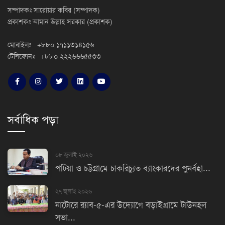
সম্পাদকঃ সারোয়ার কবির (সম্পাদক)
প্রকাশকঃ আমান উল্লাহ সরকার (প্রকাশক)
মোবাইলঃ +৮৮০ ১৭১১৩১৪১৫৬
টেলিফোনঃ +৮৮০ ২২২৬৬৬৫৫৩৩
সর্বাধিক পড়া
০৮ জুলাই ২০২৬
পটিয়া ও চট্টগ্রামে চাকরিচ্যুত ব্যাংকারদের পুনর্বহা...
২৭ জুলাই ২০২৬
নাটোরে র‌্যাব-৫-এর উদ্যোগে বড়াইগ্রামে টাউনহল
সভা...