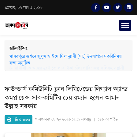
শুক্রবার, ০৭ আগU ২০২৬
হাইলাইটসঃ
মাধবপুরে জশনে জুলুস ও ঈদে মিলাদুন্নবী (সা.) উদযাপনে মতবিনিময়
সভা অনুষ্ঠিত
ফাউন্ডার্স কমিউনিটি ক্লাব লিমিটেডের লিগ্যাল অ্যান্ড
কমপ্লায়েন্স সাব-কমিটির চেয়ারম্যান হলেন আমান
উল্লাহ সরকার
প্রিন্ট করুন
প্রকাশকালঃ
০৮ জুন ২০২৬ ১২:১১ অপরাহ্ণ | ১৪৬ বার পঠিত