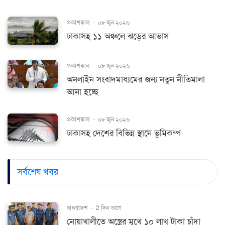
প্রকাশকাল
-
০৮ জুন ২০২৬
ঢাকাসহ ১১ অঞ্চলে ঝড়ের আভাস
প্রকাশকাল
-
০৮ জুন ২০২৬
অনলাইন সংবাদমাধ্যমের জন্য নতুন নীতিমালা
আনা হচ্ছে
প্রকাশকাল
-
০৮ জুন ২০২৬
ঢাকাসহ দেশের বিভিন্ন স্থানে ভূমিকম্প
সর্বশেষ খবর
বাংলাদেশ
-
2 দিন আগে
নোয়াখালীতে অস্ত্রের মুখে ১০ লাখ টাকা চাঁদা