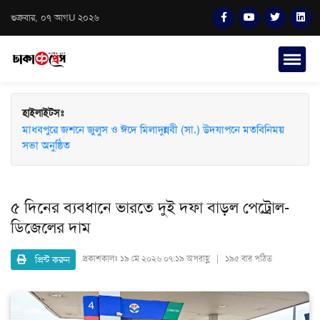
শুক্রবার, ০৭ আগU ২০২৬
হাইলাইটসঃ
মাধবপুরে জশনে জুলুস ও ঈদে মিলাদুন্নবী (সা.) উদযাপনে মতবিনিময়
সভা অনুষ্ঠিত
৫ দিনের ব্যবধানে ভারতে দুই দফা বাড়ল পেট্রোল-
ডিজেলের দাম
প্রিন্ট করুন
প্রকাশকালঃ
১৯ মে ২০২৬ ০৭:১৯ অপরাহ্ণ | ১৯৫ বার পঠিত