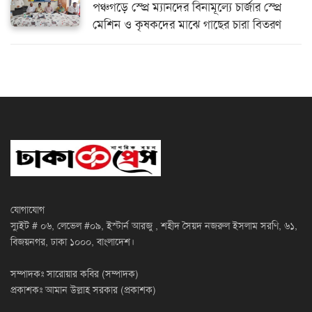
পঞ্চগড়ে স্প্রে ম্যানদের বিনামূল্যে চার্জার স্প্রে
মেশিন ও কৃষকদের মাঝে গাছের চারা বিতরণ
যোগাযোগ
স্যুইট # ০৬, লেভেল #০৯, ইস্টার্ন আরজু , শহীদ সৈয়দ নজরুল ইসলাম সরণি, ৬১,
বিজয়নগর, ঢাকা ১০০০, বাংলাদেশ।
সম্পাদকঃ সারোয়ার কবির (সম্পাদক)
প্রকাশকঃ আমান উল্লাহ সরকার (প্রকাশক)