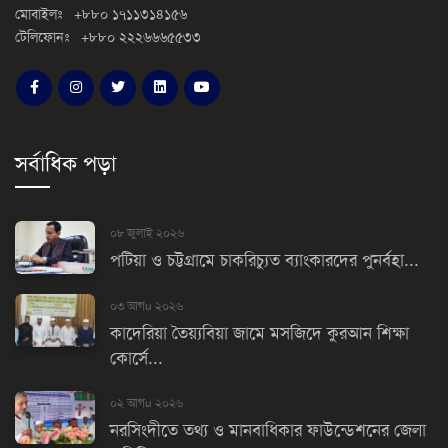
মোবাইলঃ +৮৮০ ১৭১১৩১৪১৫৬
টেলিফোনঃ +৮৮০ ২২২৬৬৬৫৫৩৩
সর্বাধিক পড়া
০৮ জুলাই ২০২৬
পটিয়া ও চট্টগ্রামে চাকরিচ্যুত ব্যাংকারদের পুনর্বহা...
০৩ আগu ২০২৬
কাদেরিয়া তৈয়্যবিয়া জামে মসজিদে কুরআন শিক্ষা
কোর্সে...
০২ আগu ২০২৬
নরসিংদীতে তথ্য ও মানবাধিকার ফাউন্ডেশনের জেলা