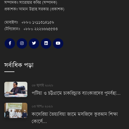
সম্পাদকঃ সারোয়ার কবির (সম্পাদক)
প্রকাশকঃ আমান উল্লাহ সরকার (প্রকাশক)
মোবাইলঃ +৮৮০ ১৭১১৩১৪১৫৬
টেলিফোনঃ +৮৮০ ২২২৬৬৬৫৫৩৩
সর্বাধিক পড়া
০৮ জুলাই ২০২৬
পটিয়া ও চট্টগ্রামে চাকরিচ্যুত ব্যাংকারদের পুনর্বহা...
০৩ আগu ২০২৬
কাদেরিয়া তৈয়্যবিয়া জামে মসজিদে কুরআন শিক্ষা
কোর্সে...