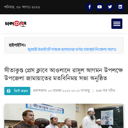
শনিবার, ০৮ আগU ২০২৬
চারঘাটে ৫টি মাদক মামলার আসামি শাহাবুদ্দিন গ্রেফতার
হাইলাইটসঃ
জুলাই কনসার্টে গায়ক হাসানের ওপর বোতল নিক্ষেপ: ব্যান্ড
সংগীতপ্রেমীদের তীব্র ক্ষোভ ও নিরাপত্তার প্রশ্ন
সীতাকুণ্ড প্রেস ক্লাবে আওলাদে রাসুল আগমন উপলক্ষে
উপজেলা জামায়াতের মতবিনিময় সভা অনুষ্ঠিত
প্রিন্ট করুন
প্রকাশকালঃ
০৬ নভেম্বর ২০২৫ ০৮:০১ অপরাহ্ণ | ৯৩৪ বার পঠিত