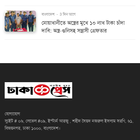
বাংলাদেশ
-
3 দিন আগে
নোয়াখালীতে অস্ত্রের মুখে ১০ লাখ টাকা চাঁদা
দাবি: অস্ত্র-গুলিসহ সন্ত্রাসী গ্রেফতার
যোগাযোগ
স্যুইট # ০৬, লেভেল #০৯, ইস্টার্ন আরজু , শহীদ সৈয়দ নজরুল ইসলাম সরণি, ৬১,
বিজয়নগর, ঢাকা ১০০০, বাংলাদেশ।