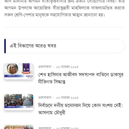
আল মাদানীর আগমন সীতাকুণ্ডবাসীর জন্য একটি সৌভাগ্যের বিষয়। তাঁর
আগমন উপলক্ষে আয়োজিত সীরাতুন্নবী মাহফিলকে সাফল্যমণ্ডিত করতে
সকল শ্রেণি-পেশার মানুষকে সহযোগিতার আহ্বান জানানো হয়।
এই বিভাগের আরও খবর
প্রকাশকাল
-
০৬ নভেম্বর ২০২৫
শেখ হাসিনার আজীবন সদস্যপদ বাতিলে ডাকসুর
নীতিগত সিদ্ধান্ত
প্রকাশকাল
-
০৬ নভেম্বর ২০২৫
নির্বাচনে দলীয় মনোনয়ন নিয়ে কোন সংশয় নেই:
আসলাম চৌধুরী
প্রকাশকাল
-
০৬ নভেম্বর ২০২৫