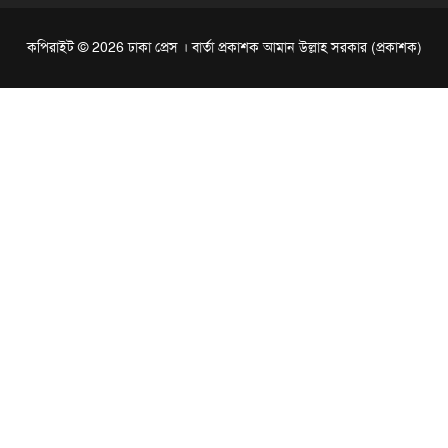
কপিরাইট © 2026 ঢাকা প্রেস । বার্তা প্রকাশক আমান উল্লাহ সরকার (প্রকাশক)