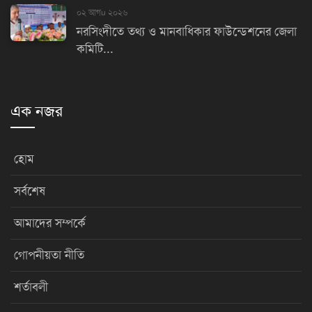
০২ আগu ২০২৬
নরসিংদীতে তথ্য ও মানবাধিকার ফাউন্ডেশনের জেলা
কমিটি...
এক নজর
হোম
সর্বশেষ
আমাদের সম্পর্কে
গোপনীয়তা নীতি
শর্তাবলী