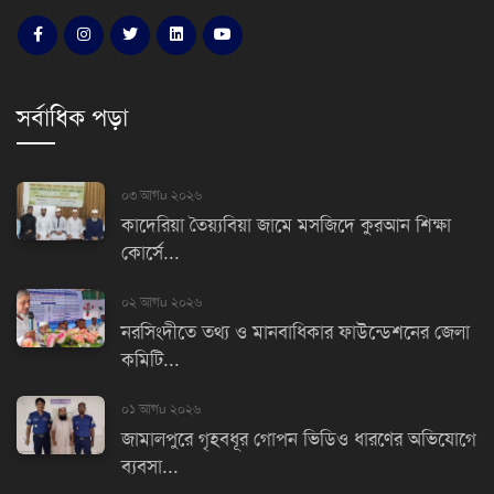
সর্বাধিক পড়া
০৩ আগu ২০২৬
কাদেরিয়া তৈয়্যবিয়া জামে মসজিদে কুরআন শিক্ষা
কোর্সে...
০২ আগu ২০২৬
নরসিংদীতে তথ্য ও মানবাধিকার ফাউন্ডেশনের জেলা
কমিটি...
০১ আগu ২০২৬
জামালপুরে গৃহবধূর গোপন ভিডিও ধারণের অভিযোগে
ব্যবসা...