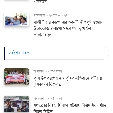
পরিবর্তন
প্রকাশকাল
-
২৯ আগu ২০২৪
গাজী টায়ার কারখানার ভবনটি ঝুঁকিপূর্ণ হওয়ায়
উদ্ধারকাজ চালানো সম্ভব নয়: বুয়েটের
প্রতিনিধিদল
সর্বশেষ খবর
বাংলাদেশ
-
4 ঘন্টা আগে
কৃষি উপকরণের দাম বৃদ্ধির প্রতিবাদে পটিয়ায়
কৃষকদের বিক্ষোভ
বাংলাদেশ
-
4 ঘন্টা আগে
গণতন্ত্রের বিজয় দিবসে পটিয়ায় বিএনপির বর্ণাঢ্য
বিজয় মিছিল