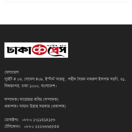
যোগাযোগ
স্যুইট # ০৬, লেভেল #০৯, ইস্টার্ন আরজু , শহীদ সৈয়দ নজরুল ইসলাম সরণি, ৬১,
বিজয়নগর, ঢাকা ১০০০, বাংলাদেশ।
সম্পাদকঃ সারোয়ার কবির (সম্পাদক)
প্রকাশকঃ আমান উল্লাহ সরকার (প্রকাশক)
মোবাইলঃ +৮৮০ ১৭১১৩১৪১৫৬
টেলিফোনঃ +৮৮০ ২২২৬৬৬৫৫৩৩