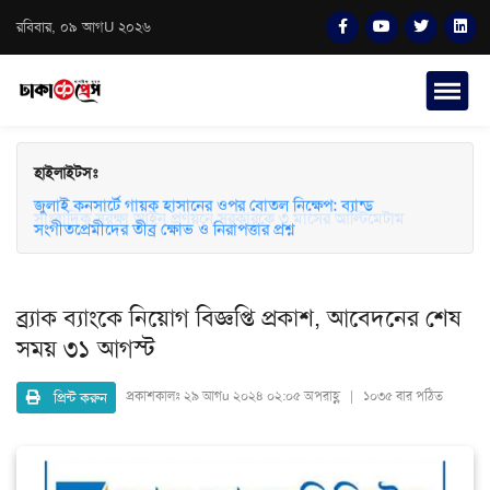
রবিবার, ০৯ আগU ২০২৬
হাইলাইটসঃ
জুলাই কনসার্টে গায়ক হাসানের ওপর বোতল নিক্ষেপ: ব্যান্ড
সাংবাদিক সুরক্ষা আইন প্রণয়নে সরকারকে ৩ মাসের আল্টিমেটাম
সংগীতপ্রেমীদের তীব্র ক্ষোভ ও নিরাপত্তার প্রশ্ন
ব্র্যাক ব্যাংকে নিয়োগ বিজ্ঞপ্তি প্রকাশ, আবেদনের শেষ
সময় ৩১ আগস্ট
প্রিন্ট করুন
প্রকাশকালঃ
২৯ আগu ২০২৪ ০২:০৫ অপরাহ্ণ | ১০৩৫ বার পঠিত