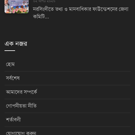
০২ আগu ২০২৬
নরসিংদীতে তথ্য ও মানবাধিকার ফাউন্ডেশনের জেলা
কমিটি...
এক নজর
হোম
সর্বশেষ
আমাদের সম্পর্কে
গোপনীয়তা নীতি
শর্তাবলী
যোগাযোগ করুন