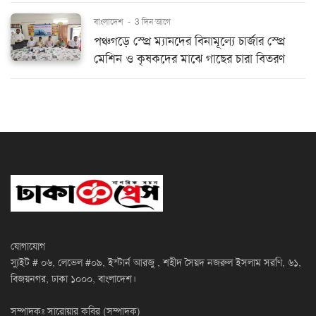
বাংলাদেশ
-
3 দিন আগে
পঞ্চগড়ে স্প্রে ম্যানদের বিনামূল্যে চার্জার স্প্রে
মেশিন ও কৃষকদের মাঝে গাছের চারা বিতরণ
যোগাযোগ
স্যুইট # ০৬, লেভেল #০৯, ইস্টার্ন আরজু , শহীদ সৈয়দ নজরুল ইসলাম সরণি, ৬১,
বিজয়নগর, ঢাকা ১০০০, বাংলাদেশ।
সম্পাদকঃ সারোয়ার কবির (সম্পাদক)