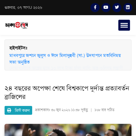
শুক্রবার, ০৭ আগU ২০২৬
হাইলাইটসঃ
মাধবপুরে জশনে জুলুস ও ঈদে মিলাদুন্নবী (সা.) উদযাপনে মতবিনিময়
সভা অনুষ্ঠিত
২৪ বছরের অপেক্ষা শেষে বিশ্বকাপে দুর্দান্ত প্রত্যাবর্তন
ব্রাজিলের
প্রিন্ট করুন
প্রকাশকালঃ
৩০ জুন ২০২৬ ১১:৩৮ পূর্বাহ্ণ | ১৬৮ বার পঠিত