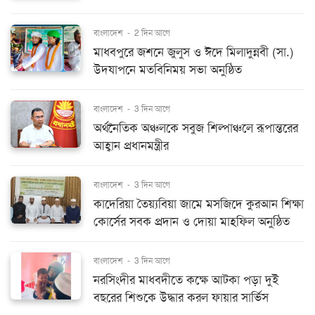
বাংলাদেশ
-
2 দিন আগে
মাধবপুরে জশনে জুলুস ও ঈদে মিলাদুন্নবী (সা.)
উদযাপনে মতবিনিময় সভা অনুষ্ঠিত
বাংলাদেশ
-
3 দিন আগে
অর্থনৈতিক অঞ্চলকে সবুজ শিল্পাঞ্চলে রূপান্তরের
আহ্বান প্রধানমন্ত্রীর
বাংলাদেশ
-
3 দিন আগে
কাদেরিয়া তৈয়্যবিয়া জামে মসজিদে কুরআন শিক্ষা
কোর্সের সবক প্রদান ও দোয়া মাহফিল অনুষ্ঠিত
বাংলাদেশ
-
3 দিন আগে
নরসিংদীর মাধবদীতে কক্ষে আটকা পড়া দুই
বছরের শিশুকে উদ্ধার করল ফায়ার সার্ভিস