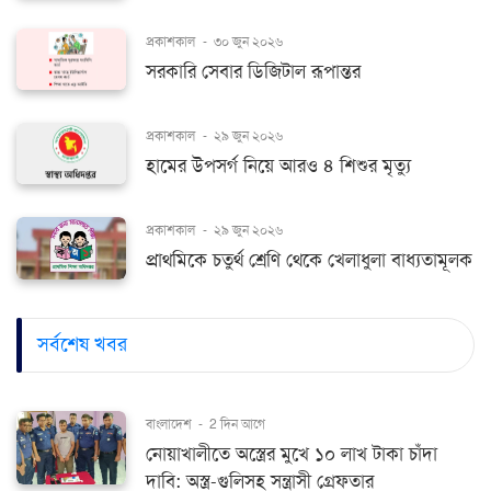
প্রকাশকাল
-
৩০ জুন ২০২৬
সরকারি সেবার ডিজিটাল রূপান্তর
প্রকাশকাল
-
২৯ জুন ২০২৬
হামের উপসর্গ নিয়ে আরও ৪ শিশুর মৃত্যু
প্রকাশকাল
-
২৯ জুন ২০২৬
প্রাথমিকে চতুর্থ শ্রেণি থেকে খেলাধুলা বাধ্যতামূলক
সর্বশেষ খবর
বাংলাদেশ
-
2 দিন আগে
নোয়াখালীতে অস্ত্রের মুখে ১০ লাখ টাকা চাঁদা
দাবি: অস্ত্র-গুলিসহ সন্ত্রাসী গ্রেফতার