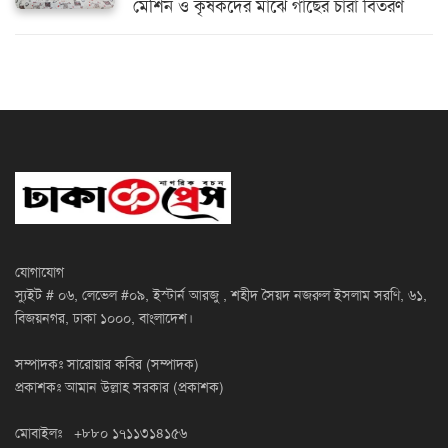
মেশিন ও কৃষকদের মাঝে গাছের চারা বিতরণ
যোগাযোগ
স্যুইট # ০৬, লেভেল #০৯, ইস্টার্ন আরজু , শহীদ সৈয়দ নজরুল ইসলাম সরণি, ৬১,
বিজয়নগর, ঢাকা ১০০০, বাংলাদেশ।
সম্পাদকঃ সারোয়ার কবির (সম্পাদক)
প্রকাশকঃ আমান উল্লাহ সরকার (প্রকাশক)
মোবাইলঃ +৮৮০ ১৭১১৩১৪১৫৬