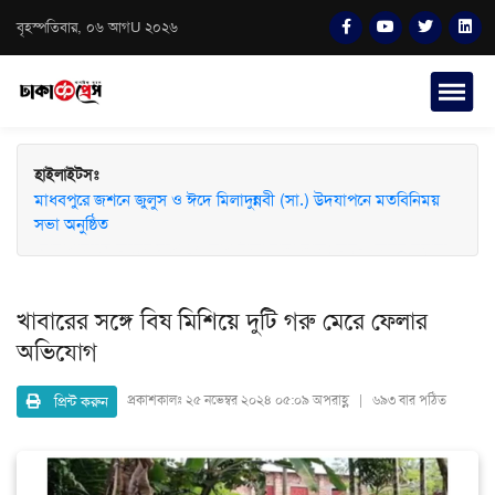
বৃহস্পতিবার, ০৬ আগU ২০২৬
হাইলাইটসঃ
মাধবপুরে জশনে জুলুস ও ঈদে মিলাদুন্নবী (সা.) উদযাপনে মতবিনিময়
সভা অনুষ্ঠিত
খাবারের সঙ্গে বিষ মিশিয়ে দুটি গরু মেরে ফেলার
অভিযোগ
প্রিন্ট করুন
প্রকাশকালঃ
২৫ নভেম্বর ২০২৪ ০৫:০৯ অপরাহ্ণ | ৬৯৩ বার পঠিত