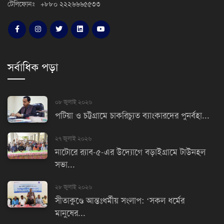
টেলিফোনঃ +৮৮০ ২২২৬৬৬৫৫৩৩
সর্বাধিক পড়া
০৮ জুলাই ২০২৬
পটিয়া ও চট্টগ্রামে চাকরিচ্যুত ব্যাংকারদের পুনর্বহা...
২৭ জুলাই ২০২৬
নাটোরে র‌্যাব-৫-এর উদ্যোগে বড়াইগ্রামে টাউনহল
সভা...
২৮ জুলাই ২০২৬
সীতাকুণ্ডে আন্তঃধর্মীয় সংলাপ: ‘সকল ধর্মের
মানুষের...