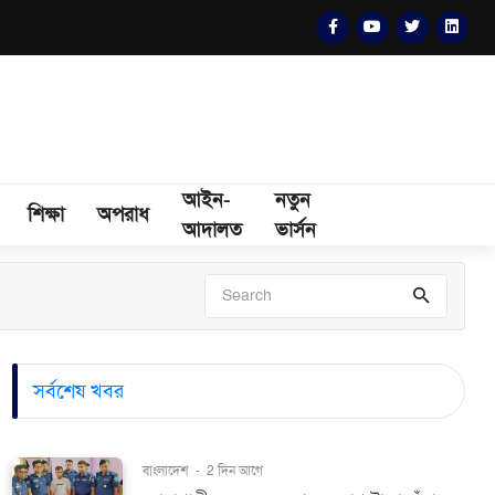
আইন-
নতুন
শিক্ষা
অপরাধ
আদালত
ভার্সন
সর্বশেষ খবর
বাংলাদেশ
-
2 দিন আগে