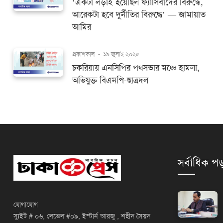
‘একটা লড়াই হয়েছিল ফ্যাসিবাদের বিরুদ্ধে,
আরেকটা হবে দুর্নীতির বিরুদ্ধে’ — জামায়াত
আমির
প্রকাশকাল
-
১৯ জুলাই ২০২৫
চকরিয়ায় এনসিপির পথসভার মঞ্চে হামলা,
অভিযুক্ত বিএনপি-ছাত্রদল
সর্বাধিক পড
যোগাযোগ
স্যুইট # ০৬, লেভেল #০৯, ইস্টার্ন আরজু , শহীদ সৈয়দ