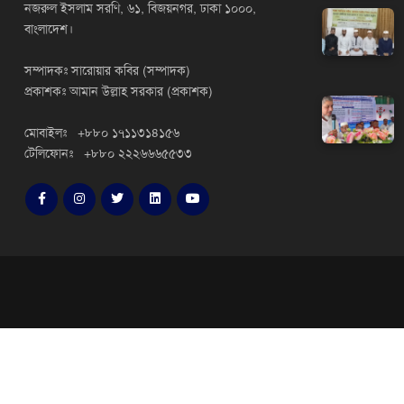
নজরুল ইসলাম সরণি, ৬১, বিজয়নগর, ঢাকা ১০০০,
বাংলাদেশ।
সম্পাদকঃ সারোয়ার কবির (সম্পাদক)
প্রকাশকঃ আমান উল্লাহ সরকার (প্রকাশক)
মোবাইলঃ +৮৮০ ১৭১১৩১৪১৫৬
টেলিফোনঃ +৮৮০ ২২২৬৬৬৫৫৩৩