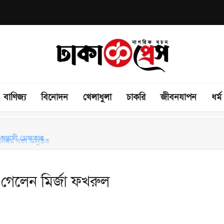
বাণিজ্য
বিনোদন
খেলাধুলা
চাকরি
জীবনযাপন
ধর্ম
িময় সভা অনুষ্ঠিত
ন্ত্রাসী গ্রেফতার
েলেন মির্জা ফখরুল