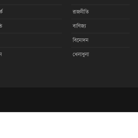
কে
রাজনীতি
ি
বাণিজ্য
বিনোদন
ন
খেলাধুলা