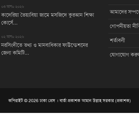
০৩ আগu ২০২৬
আমাদের সম্পর্
কাদেরিয়া তৈয়্যবিয়া জামে মসজিদে কুরআন শিক্ষা
কোর্সে...
গোপনীয়তা নীত
০২ আগu ২০২৬
শর্তাবলী
নরসিংদীতে তথ্য ও মানবাধিকার ফাউন্ডেশনের
জেলা কমিটি...
যোগাযোগ করু
কপিরাইট © 2026 ঢাকা প্রেস । বার্তা প্রকাশক আমান উল্লাহ সরকার (প্রকাশক)