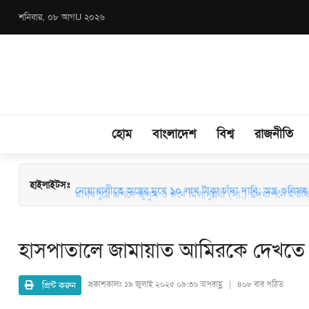
শনিবার, ০৮ আগU ২০২৬
হোম
বাংলাদেশ
বিশ্ব
রাজনীতি
মাধবপুরে জশনে জুলুস ও ঈদে মিলাদুন্নবী (সা.) উদযাপনে মতবিন
হাইলাইটসঃ
নোয়াখালীতে অস্ত্রের মুখে ১০ লাখ টাকা চাঁদা দাবি: অস্ত্র-গুলিসহ স
হাসপাতালে জামায়াত আমিরকে দেখতে গ
প্রিন্ট করুন
প্রকাশকালঃ
১৯ জুলাই ২০২৫ ০৯:৩৬ অপরাহ্ণ | ৪০৮ বার পঠিত