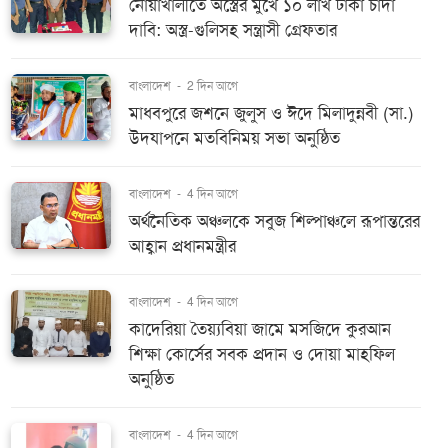
নোয়াখালীতে অস্ত্রের মুখে ১০ লাখ টাকা চাঁদা
দাবি: অস্ত্র-গুলিসহ সন্ত্রাসী গ্রেফতার
বাংলাদেশ
-
2 দিন আগে
মাধবপুরে জশনে জুলুস ও ঈদে মিলাদুন্নবী (সা.)
উদযাপনে মতবিনিময় সভা অনুষ্ঠিত
বাংলাদেশ
-
4 দিন আগে
অর্থনৈতিক অঞ্চলকে সবুজ শিল্পাঞ্চলে রূপান্তরের
আহ্বান প্রধানমন্ত্রীর
বাংলাদেশ
-
4 দিন আগে
কাদেরিয়া তৈয়্যবিয়া জামে মসজিদে কুরআন
শিক্ষা কোর্সের সবক প্রদান ও দোয়া মাহফিল
অনুষ্ঠিত
বাংলাদেশ
-
4 দিন আগে