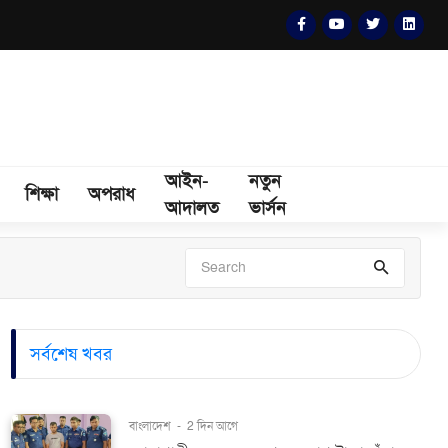
আইন-
নতুন
শিক্ষা
অপরাধ
আদালত
ভার্সন
সর্বশেষ খবর
বাংলাদেশ
-
2 দিন আগে