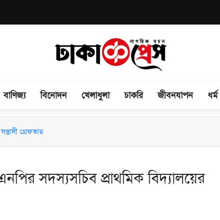
বাণিজ্য
বিনোদন
খেলাধুলা
চাকরি
জীবনযাপন
ধর্ম
িময় সভা অনুষ্ঠিত
ন্ত্রাসী গ্রেফতার
িএনপির সদস্যসচিব প্রাথমিক বিদ্যালয়ের