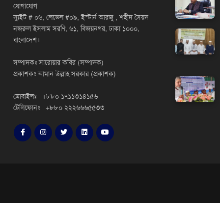
যোগাযোগ
স্যুইট # ০৬, লেভেল #০৯, ইস্টার্ন আরজু , শহীদ সৈয়দ
নজরুল ইসলাম সরণি, ৬১, বিজয়নগর, ঢাকা ১০০০,
বাংলাদেশ।
সম্পাদকঃ সারোয়ার কবির (সম্পাদক)
প্রকাশকঃ আমান উল্লাহ সরকার (প্রকাশক)
মোবাইলঃ +৮৮০ ১৭১১৩১৪১৫৬
টেলিফোনঃ +৮৮০ ২২২৬৬৬৫৫৩৩