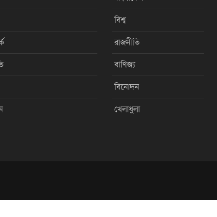
বিশ্ব
কে
রাজনীতি
ি
বাণিজ্য
বিনোদন
ন
খেলাধুলা