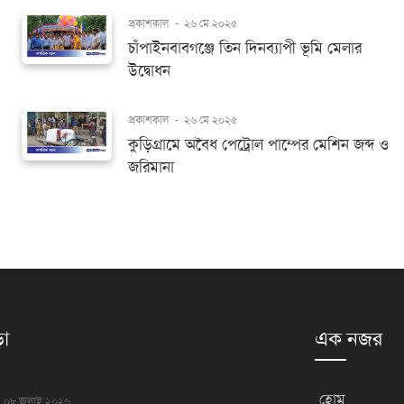
প্রকাশকাল
-
২৬ মে ২০২৫
চাঁপাইনবাবগঞ্জে তিন দিনব্যাপী ভূমি মেলার
উদ্বোধন
প্রকাশকাল
-
২৬ মে ২০২৫
কুড়িগ্রামে অবৈধ পেট্রোল পাম্পের মেশিন জব্দ ও
জরিমানা
়া
এক নজর
হোম
০৮ জুলাই ২০২৬