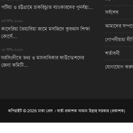
পটিয়া ও চট্টগ্রামে চাকরিচ্যুত ব্যাংকারদের পুনর্বহা...
সর্বশেষ
০৩ আগu ২০২৬
আমাদের সম্পর্
কাদেরিয়া তৈয়্যবিয়া জামে মসজিদে কুরআন শিক্ষা
কোর্সে...
গোপনীয়তা নীত
০২ আগu ২০২৬
শর্তাবলী
নরসিংদীতে তথ্য ও মানবাধিকার ফাউন্ডেশনের
জেলা কমিটি...
যোগাযোগ করু
কপিরাইট © 2026 ঢাকা প্রেস । বার্তা প্রকাশক আমান উল্লাহ সরকার (প্রকাশক)