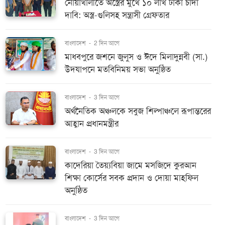
নোয়াখালীতে অস্ত্রের মুখে ১০ লাখ টাকা চাঁদা
দাবি: অস্ত্র-গুলিসহ সন্ত্রাসী গ্রেফতার
বাংলাদেশ
-
2 দিন আগে
মাধবপুরে জশনে জুলুস ও ঈদে মিলাদুন্নবী (সা.)
উদযাপনে মতবিনিময় সভা অনুষ্ঠিত
বাংলাদেশ
-
3 দিন আগে
অর্থনৈতিক অঞ্চলকে সবুজ শিল্পাঞ্চলে রূপান্তরের
আহ্বান প্রধানমন্ত্রীর
বাংলাদেশ
-
3 দিন আগে
কাদেরিয়া তৈয়্যবিয়া জামে মসজিদে কুরআন
শিক্ষা কোর্সের সবক প্রদান ও দোয়া মাহফিল
অনুষ্ঠিত
বাংলাদেশ
-
3 দিন আগে