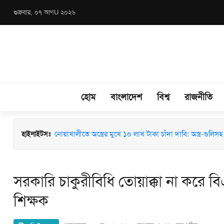
শুক্রবার, ০৭ আগU ২০২৬
হোম
বাংলাদেশ
বিশ্ব
রাজনীতি
মাধবপুরে জশনে জুলুস ও ঈদে মিলাদুন্নবী (সা.) উদযাপনে মতবিন
হাইলাইটসঃ
নোয়াখালীতে অস্ত্রের মুখে ১০ লাখ টাকা চাঁদা দাবি: অস্ত্র-গুলিসহ স
সরকারি চাকুরীবিধি তোয়াক্কা না করে ব
শিক্ষক