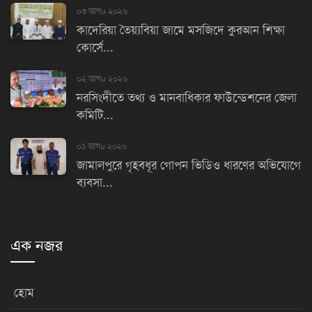
০৩ আগu ২০২৬
কাদেরিয়া তৈয়্যবিয়া জামে মসজিদে কুরআন শিক্ষা
কোর্সে...
০২ আগu ২০২৬
নরসিংদীতে তথ্য ও মানবাধিকার ফাউন্ডেশনের জেলা
কমিটি...
০১ আগu ২০২৬
জামালপুরে গৃহবধূর গোপন ভিডিও ধারণের অভিযোগে
ব্যবসা...
এক নজর
হোম