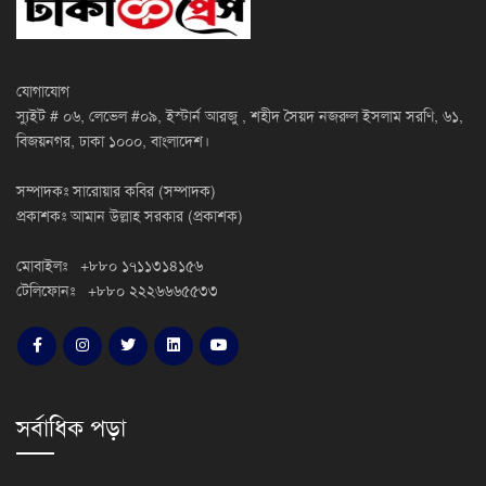
যোগাযোগ
স্যুইট # ০৬, লেভেল #০৯, ইস্টার্ন আরজু , শহীদ সৈয়দ নজরুল ইসলাম সরণি, ৬১,
বিজয়নগর, ঢাকা ১০০০, বাংলাদেশ।
সম্পাদকঃ সারোয়ার কবির (সম্পাদক)
প্রকাশকঃ আমান উল্লাহ সরকার (প্রকাশক)
মোবাইলঃ +৮৮০ ১৭১১৩১৪১৫৬
টেলিফোনঃ +৮৮০ ২২২৬৬৬৫৫৩৩
সর্বাধিক পড়া