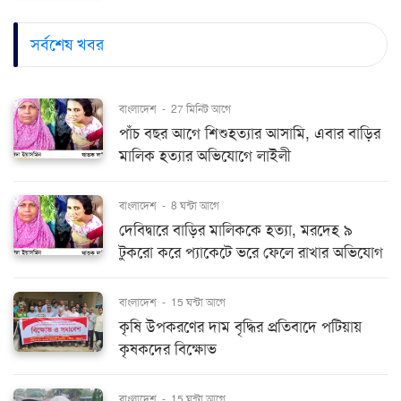
সর্বশেষ খবর
বাংলাদেশ
-
27 মিনিট আগে
পাঁচ বছর আগে শিশুহত্যার আসামি, এবার বাড়ির
মালিক হত্যার অভিযোগে লাইলী
বাংলাদেশ
-
8 ঘন্টা আগে
দেবিদ্বারে বাড়ির মালিককে হত্যা, মরদেহ ৯
টুকরো করে প্যাকেটে ভরে ফেলে রাখার অভিযোগ
বাংলাদেশ
-
15 ঘন্টা আগে
কৃষি উপকরণের দাম বৃদ্ধির প্রতিবাদে পটিয়ায়
কৃষকদের বিক্ষোভ
বাংলাদেশ
-
15 ঘন্টা আগে