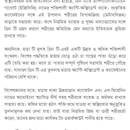
স্বাস্থ্যবিষয়ক এক প্রতিবেদনে বলা হয়েছে, গ্রিন টিতে এপিগ্যালোকাটেচিন
গ্যালেট (ইজিসিজি) নামের শক্তিশালী অ্যান্টি-অক্সিডেন্ট থাকে। প্রাকৃতিক
ক্যাফেইনের সঙ্গে এই উপাদান শরীরের বিপাকক্রিয়া (মেটাবলিজম)
বাড়াতে সহায়তা করে। ফলে নিয়মিত ব্যায়াম ও সুষম খাদ্যাভ্যাসের সঙ্গে
গ্রিন টি গ্রহণ করলে শরীরের অতিরিক্ত মেদ কমাতে ইতিবাচক ভূমিকা
রাখতে পারে।
অন্যদিকে, মাচা টি মূলত গ্রিন টি-এরই একটি উন্নত ও অধিক শক্তিশালী
সংস্করণ। বিশেষ পদ্ধতিতে ছায়ায় বেড়ে ওঠা চা গাছের পাতা গুঁড়ো করে
এটি তৈরি করা হয়। ফলে চা পাতার সম্পূর্ণ পুষ্টিগুণ সরাসরি শরীরে পৌঁছে
যায়। সাধারণ গ্রিন টি-এর তুলনায় মাচায় অ্যান্টি-অক্সিডেন্ট ও ক্যাফেইনের
পরিমাণ বেশি থাকে।
বিশেষজ্ঞদের মতে, মাচায় থাকা উচ্চমাত্রার ক্যাফেইন এবং এল-থিয়েনিন
নামের অ্যামাইনো অ্যাসিড দীর্ঘ সময় শরীরকে সতেজ ও কর্মক্ষম রাখতে
সাহায্য করে। কফির মতো হঠাৎ শক্তি কমে যাওয়া বা অস্থিরতার অনুভূতিও
তুলনামূলক কম দেখা যায়। তাই যারা নিয়মিত জিম বা ভারী শরীরচর্চা
করেন, তাদের জন্য মাচা কার্যকর প্রি-ওয়ার্কআউট পানীয় হতে পারে।