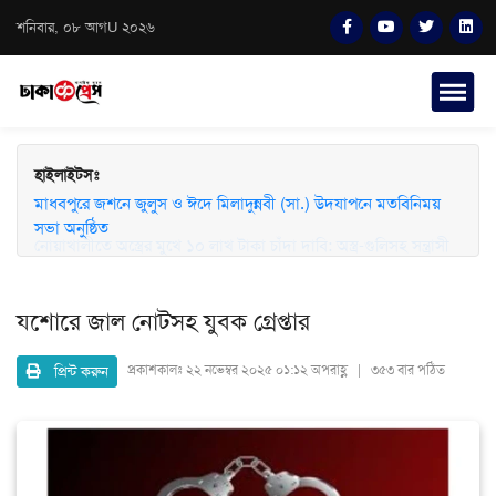
শনিবার, ০৮ আগU ২০২৬
হাইলাইটসঃ
মাধবপুরে জশনে জুলুস ও ঈদে মিলাদুন্নবী (সা.) উদযাপনে মতবিনিময়
সভা অনুষ্ঠিত
যশোরে জাল নোটসহ যুবক গ্রেপ্তার
প্রিন্ট করুন
প্রকাশকালঃ
২২ নভেম্বর ২০২৫ ০১:১২ অপরাহ্ণ | ৩৫৩ বার পঠিত