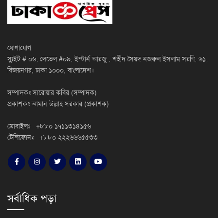
যোগাযোগ
স্যুইট # ০৬, লেভেল #০৯, ইস্টার্ন আরজু , শহীদ সৈয়দ নজরুল ইসলাম সরণি, ৬১,
বিজয়নগর, ঢাকা ১০০০, বাংলাদেশ।
সম্পাদকঃ সারোয়ার কবির (সম্পাদক)
প্রকাশকঃ আমান উল্লাহ সরকার (প্রকাশক)
মোবাইলঃ +৮৮০ ১৭১১৩১৪১৫৬
টেলিফোনঃ +৮৮০ ২২২৬৬৬৫৫৩৩
সর্বাধিক পড়া