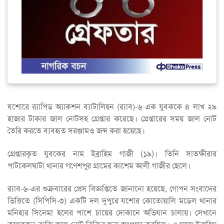
যশোরে র‌্যাপিড অ্যাকশন ব্যাটালিয়ন (র‌্যাব)-৬ এক যুবককে ৪ লাখ ২৯
হাজার টাকার জাল নোটসহ গ্রেপ্তার করেছে। গ্রেপ্তারের সময় জাল নোট
তৈরি করতে ব্যবহৃত সরঞ্জামও জব্দ করা হয়েছে।
গ্রেপ্তারকৃত যুবকের নাম ইব্রাহিম গাজী (১৯)। তিনি সাতক্ষীরার
পাটকেলঘাটা থানার গণেশপুর গ্রামের কাশেম আলী গাজীর ছেলে।
র‌্যাব-৬-এর শুক্রবারের প্রেস বিজ্ঞপ্তিতে জানানো হয়েছে, গোপন সংবাদের
ভিত্তিতে (সিপিসি-৩) একটি দল দুপুরে যশোর কোতোয়ালি মডেল থানার
মনিহার সিনেমা হলের পাশে চায়ের দোকানে অভিযান চালায়। সেখানে