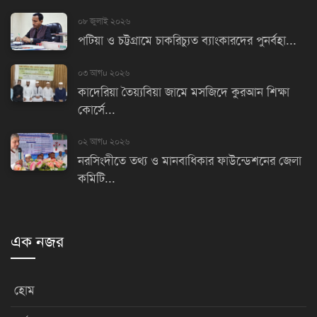
০৮ জুলাই ২০২৬
পটিয়া ও চট্টগ্রামে চাকরিচ্যুত ব্যাংকারদের পুনর্বহা...
০৩ আগu ২০২৬
কাদেরিয়া তৈয়্যবিয়া জামে মসজিদে কুরআন শিক্ষা
কোর্সে...
০২ আগu ২০২৬
নরসিংদীতে তথ্য ও মানবাধিকার ফাউন্ডেশনের জেলা
কমিটি...
এক নজর
হোম