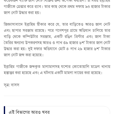
কয়েকজন ব্যক্তি জাল নোট বিক্রির জন্য অপেক্ষা করছিল। এ সময় ইব্রাহিম
গাজীকে গ্রেপ্তার করে র‌্যাব। তার কাছ থেকে প্রথম দফায় ৯০ হাজার টাকার
জাল নোট উদ্ধার করা হয়।
জিজ্ঞাসাবাদে ইব্রাহিম স্বীকার করে যে, তার বাড়িতেও আরও জাল নোট
এবং ছাপার সরঞ্জাম রয়েছে। পরে গণেশপুর গ্রামে অভিযান চালিয়ে তার
বাড়ি থেকে কম্পিউটার সরঞ্জাম, একটি রঙিন প্রিন্টার এবং জাল টাকা
তৈরির অন্যান্য উপকরণসহ আরও ৩ লাখ ৩৯ হাজার ৬শ’ টাকার জাল নোট
উদ্ধার করা হয়। দুই দফার অভিযানে মোট ৪ লাখ ২৯ হাজার ৬শ’ টাকার
জাল নোট জব্দ করা হয়েছে।
ইব্রাহিম গাজীকে জব্দকৃত মালামালসহ যশোর কোতোয়ালি মডেল থানায়
হস্তান্তর করা হয়েছে এবং এ ঘটনায় একটি মামলা দায়ের করা হয়েছে।
সূত্র: বাসস
এই বিভাগের আরও খবর