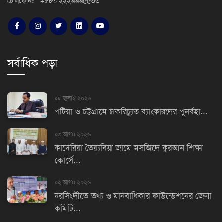
টেলিফোনঃ +৮৮০ ২২২৬৬৬৫৫৩৩
সর্বাধিক পড়া
০৮ জুলাই ২০২৬
পটিয়া ও চট্টগ্রামে চাকরিচ্যুত ব্যাংকারদের পুনর্বহা...
০৩ আগu ২০২৬
কাদেরিয়া তৈয়্যবিয়া জামে মসজিদে কুরআন শিক্ষা
কোর্সে...
০২ আগu ২০২৬
নরসিংদীতে তথ্য ও মানবাধিকার ফাউন্ডেশনের জেলা
কমিটি...