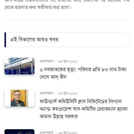
আল-খারজ বিমানঘাঁটিতে বিস্ফোরণের খবর প্রকাশের পর ইরানের পক্ষ
থেকে হামলার কথা অস্বীকার করা হলো।
এই বিভাগের আরও খবর
প্রকাশকাল
-
০৮ জুন ২০২৬
৬ নবজাতকের মৃত্যু: পরিবার প্রতি ৮০ লাখ টাকা
দেবে আদ্-দ্বীন
প্রকাশকাল
-
০৮ জুন ২০২৬
ফাউন্ডার্স কমিউনিটি ক্লাব লিমিটেডের লিগ্যাল
অ্যান্ড কমপ্লায়েন্স সাব-কমিটির চেয়ারম্যান হলেন
আমান উল্লাহ সরকার
প্রকাশকাল
-
০৮ জুন ২০২৬