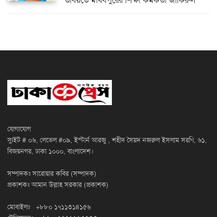
তবিয়তে মাধবপুরের শিক্ষা কর্মকর্তা জাকিরুল
যোগাযোগ
স্যুইট # ০৬, লেভেল #০৯, ইস্টার্ন আরজু , শহীদ সৈয়দ নজরুল ইসলাম সরণি, ৬১,
বিজয়নগর, ঢাকা ১০০০, বাংলাদেশ।
সম্পাদকঃ সারোয়ার কবির (সম্পাদক)
প্রকাশকঃ আমান উল্লাহ সরকার (প্রকাশক)
মোবাইলঃ +৮৮০ ১৭১১৩১৪১৫৬