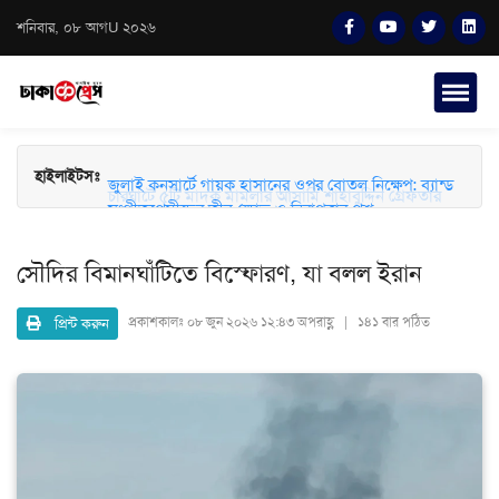
শনিবার, ০৮ আগU ২০২৬
হাইলাইটসঃ
চারঘাটে ৫টি মাদক মামলার আসামি শাহাবুদ্দিন গ্রেফতার
জুলাই কনসার্টে গায়ক হাসানের ওপর বোতল নিক্ষেপ: ব্যান্ড
সংগীতপ্রেমীদের তীব্র ক্ষোভ ও নিরাপত্তার প্রশ্ন
সৌদির বিমানঘাঁটিতে বিস্ফোরণ, যা বলল ইরান
প্রিন্ট করুন
প্রকাশকালঃ
০৮ জুন ২০২৬ ১২:৪৩ অপরাহ্ণ | ১৪১ বার পঠিত