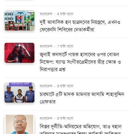
বাংলাদেশ
-
4 ঘন্টা আগে
দুই আবাসিক হল ছাত্রদলের নিয়ন্ত্রণে, এখনও
ফেরেননি শিবিরের নেতাকর্মীরা
বাংলাদেশ
-
7 ঘন্টা আগে
জুলাই কনসার্টে গায়ক হাসানের ওপর বোতল
নিক্ষেপ: ব্যান্ড সংগীতপ্রেমীদের তীব্র ক্ষোভ ও
নিরাপত্তার প্রশ্ন
বাংলাদেশ
-
8 ঘন্টা আগে
চারঘাটে ৫টি মাদক মামলার আসামি শাহাবুদ্দিন
গ্রেফতার
বাংলাদেশ
-
8 ঘন্টা আগে
বিস্তর দুর্নীতি-অনিয়মের অভিযোগ, তাও বহাল