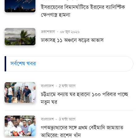
ইসরায়েলের বিমানঘাঁটিতে ইরানের ব্যালিস্টিক
ক্ষেপণাস্ত্র হামলা
প্রকাশকাল
-
০৮ জুন ২০২৬
ঢাকাসহ ১১ অঞ্চলে ঝড়ের আভাস
সর্বশেষ খবর
বাংলাদেশ
-
2 ঘন্টা আগে
চট্টগ্রামে বন্যায় ঘর হারানো ১০০ পরিবার পাচ্ছে
নতুন ঘর
বাংলাদেশ
-
3 ঘন্টা আগে
গণঅভ্যুত্থানের সঙ্গে প্রথম বেইমানি জামায়াত
আমিরের: রাশেদ খাঁন