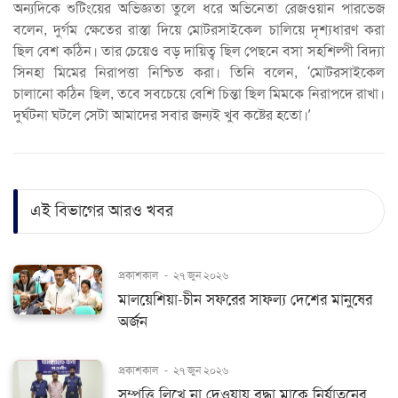
অন্যদিকে শুটিংয়ের অভিজ্ঞতা তুলে ধরে অভিনেতা রেজওয়ান পারভেজ
বলেন, দুর্গম ক্ষেতের রাস্তা দিয়ে মোটরসাইকেল চালিয়ে দৃশ্যধারণ করা
ছিল বেশ কঠিন। তার চেয়েও বড় দায়িত্ব ছিল পেছনে বসা সহশিল্পী বিদ্যা
সিনহা মিমের নিরাপত্তা নিশ্চিত করা। তিনি বলেন, ‘মোটরসাইকেল
চালানো কঠিন ছিল, তবে সবচেয়ে বেশি চিন্তা ছিল মিমকে নিরাপদে রাখা।
দুর্ঘটনা ঘটলে সেটা আমাদের সবার জন্যই খুব কষ্টের হতো।’
এই বিভাগের আরও খবর
প্রকাশকাল
-
২৭ জুন ২০২৬
মালয়েশিয়া-চীন সফরের সাফল্য দেশের মানুষের
অর্জন
প্রকাশকাল
-
২৭ জুন ২০২৬
সম্পত্তি লিখে না দেওয়ায় বৃদ্ধা মাকে নির্যাতনের