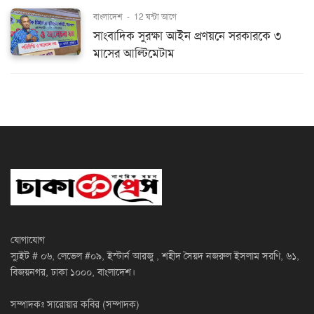
বাংলাদেশ
-
12 ঘন্টা আগে
সাংবাদিক সুরক্ষা আইন প্রণয়নে সরকারকে ৩
মাসের আল্টিমেটাম
যোগাযোগ
স্যুইট # ০৬, লেভেল #০৯, ইস্টার্ন আরজু , শহীদ সৈয়দ নজরুল ইসলাম সরণি, ৬১,
বিজয়নগর, ঢাকা ১০০০, বাংলাদেশ।
সম্পাদকঃ সারোয়ার কবির (সম্পাদক)