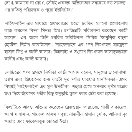
দেখে, আমাকে না দেখে, সেটাই একজন অভিনেতার সবচেয়ে বড় সাফল্য।
এর কৃতিত্ব পরিচালক ও পুরো ইউনিটের।’
‘লাইফলাইন’-এর মাধ্যমে প্রথমবারের মতো চরকির কোনো প্রযোজনায়
কাজ করলেন বিদ্যা সিনহা মিম। চলচ্চিত্রটি পরিচালনা করেছেন কাজী
আসাদ। এর আগে তিনি চরকির অরিজিনাল সিরিজ
‘আধুনিক বাংলা
হোটেল’
নির্মাণ করেছিলেন। ‘লাইফলাইন’-এর গল্প লিখেছেন মাহমুদুল
হাসান টিপু ও কাজী আসাদ। চিত্রনাট্য ও সংলাপ লিখেছেন আসাদুজ্জামান
আবীর এবং কাজী আসাদ।
চলচ্চিত্রের গল্প প্রসঙ্গে নির্মাতা কাজী আসাদ বলেন, মানুষের ভালোবাসা,
ত্যাগ এবং প্রিয়জনের জন্য কতটা দূর পর্যন্ত যাওয়ার মানসিকতা—এসব
বিষয়ই ‘লাইফলাইন’-এর মূল উপজীব্য। শহুরে মেয়ে অনন্যার দুর্গম যাত্রার
মধ্য দিয়ে জীবনের গভীর কিছু অনুভূতি তুলে ধরার চেষ্টা করা হয়েছে।
ফিল্মটিতে আরও অভিনয় করেছেন রেজওয়ান পারভেজ, গাজী রাকায়েত,
আ খ ম হাসান, খায়রুল আলম সবুজ, নাজনীন হাসান চুমকি, আনিসা নূর
আয়াত এবং ফাতেমাতুজ জোহরা ইভা।