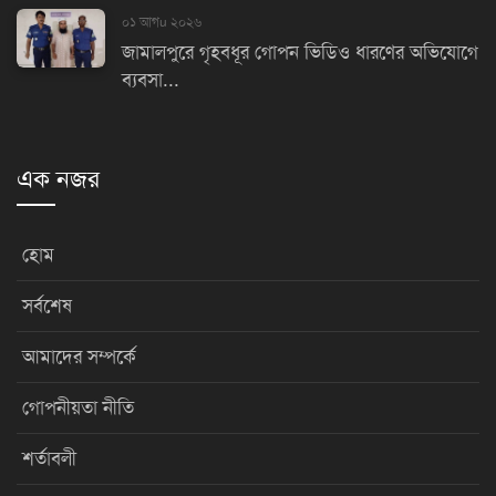
০১ আগu ২০২৬
জামালপুরে গৃহবধূর গোপন ভিডিও ধারণের অভিযোগে
ব্যবসা...
এক নজর
হোম
সর্বশেষ
আমাদের সম্পর্কে
গোপনীয়তা নীতি
শর্তাবলী