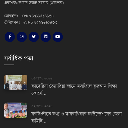
প্রকাশকঃ আমান উল্লাহ সরকার (প্রকাশক)
মোবাইলঃ +৮৮০ ১৭১১৩১৪১৫৬
টেলিফোনঃ +৮৮০ ২২২৬৬৬৫৫৩৩
সর্বাধিক পড়া
০৩ আগu ২০২৬
কাদেরিয়া তৈয়্যবিয়া জামে মসজিদে কুরআন শিক্ষা
কোর্সে...
০২ আগu ২০২৬
নরসিংদীতে তথ্য ও মানবাধিকার ফাউন্ডেশনের জেলা
কমিটি...