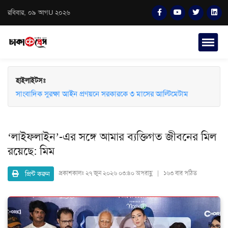
রবিবার, ০৯ আগU ২০২৬
হাইলাইটসঃ
সাংবাদিক সুরক্ষা আইন প্রণয়নে সরকারকে ৩ মাসের আল্টিমেটাম
দেবিদ্বারে বাড়ির মালিককে হত্যা, মরদেহ ৯ টুকরো করে প্যাকেটে ভরে
ফেলে রাখার অভিযোগ
‘লাইফলাইন’-এর সঙ্গে আমার ব্যক্তিগত জীবনের মিল
রয়েছে: মিম
প্রিন্ট করুন
প্রকাশকালঃ
২৭ জুন ২০২৬ ০৩:৪০ অপরাহ্ণ | ১৬৩ বার পঠিত