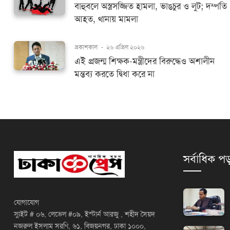
বাহুবলে অস্ত্রসজ্জিত হামলা, ভাঙচুর ও লুট; দম্পতি
আহত, থানায় মামলা
প্রকাশকাল
-
২৬ এপ্রিল ২০২৬
এই প্রজন্ম শিক্ষক-মন্ত্রীদের বিরুদ্ধেও অশালীন
মন্তব্য করতে দ্বিধা করে না
সর্বাধিক পড
যোগাযোগ
স্যুইট # ০৬, লেভেল #০৯, ইস্টার্ন আরজু , শহীদ সৈয়দ
নজরুল ইসলাম সরণি, ৬১, বিজয়নগর, ঢাকা ১০০০,