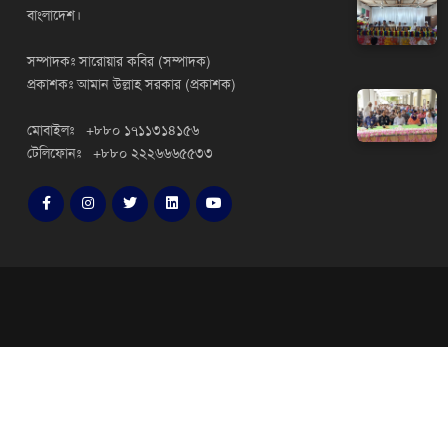
বাংলাদেশ।
সম্পাদকঃ সারোয়ার কবির (সম্পাদক)
প্রকাশকঃ আমান উল্লাহ সরকার (প্রকাশক)
মোবাইলঃ +৮৮০ ১৭১১৩১৪১৫৬
টেলিফোনঃ +৮৮০ ২২২৬৬৬৫৫৩৩