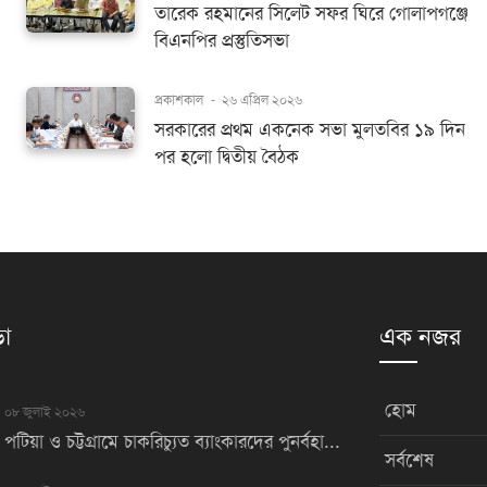
তারেক রহমানের সিলেট সফর ঘিরে গোলাপগঞ্জে
বিএনপির প্রস্তুতিসভা
প্রকাশকাল
-
২৬ এপ্রিল ২০২৬
সরকারের প্রথম একনেক সভা মুলতবির ১৯ দিন
পর হলো দ্বিতীয় বৈঠক
়া
এক নজর
হোম
০৮ জুলাই ২০২৬
পটিয়া ও চট্টগ্রামে চাকরিচ্যুত ব্যাংকারদের পুনর্বহা...
সর্বশেষ