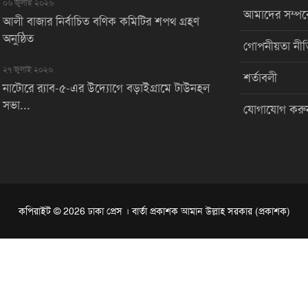
০৬ জুলাই ২০২৬
আমাদের সম্পর্
আলী বাজার নির্বাচিত বণিক কমিটির শপথ গ্রহণ
অনুষ্ঠিত
গোপনীয়তা নীত
২৭ জুলাই ২০২৬
শর্তাবলী
নাটোরে র‌্যাব-৫-এর উদ্যোগে বড়াইগ্রামে টাউনহল
সভা...
যোগাযোগ করু
কপিরাইট © 2026 ঢাকা প্রেস । বার্তা প্রকাশক আমান উল্লাহ সরকার (প্রকাশক)