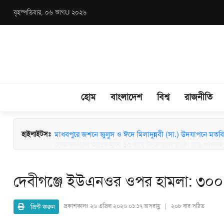
বৃহস্পতিবার, ০৬ আগU ২০২৬
হোম
বাংলাদেশ
বিশ্ব
রাজনীতি
মাধবপুরে জশনে জুলুস ও ঈদে মিলাদুন্নবী (সা.) উদযাপনে মতবিন
হাইলাইটসঃ
দেবীগঞ্জে ইউএনওর ওপর হামলা: ৩০০ জ
প্রিন্ট করুন
প্রকাশকালঃ
২৬ এপ্রিল ২০২৬ ০১:১৭ অপরাহ্ণ | ২০৮ বার পঠিত