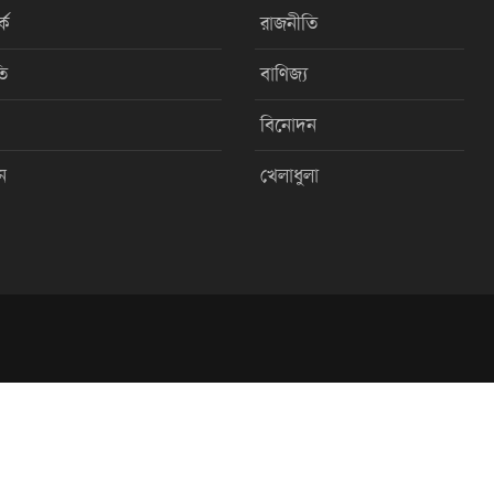
কে
রাজনীতি
ি
বাণিজ্য
বিনোদন
ন
খেলাধুলা