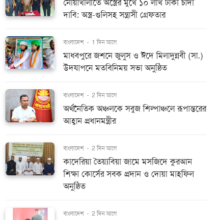
নোয়াখালীতে অস্ত্রের মুখে ১০ লাখ টাকা চাঁদা
দাবি: অস্ত্র-গুলিসহ সন্ত্রাসী গ্রেফতার
বাংলাদেশ
-
1 দিন আগে
মাধবপুরে জশনে জুলুস ও ঈদে মিলাদুন্নবী (সা.)
উদযাপনে মতবিনিময় সভা অনুষ্ঠিত
বাংলাদেশ
-
2 দিন আগে
অর্থনৈতিক অঞ্চলকে সবুজ শিল্পাঞ্চলে রূপান্তরের
আহ্বান প্রধানমন্ত্রীর
বাংলাদেশ
-
2 দিন আগে
কাদেরিয়া তৈয়্যবিয়া জামে মসজিদে কুরআন
শিক্ষা কোর্সের সবক প্রদান ও দোয়া মাহফিল
অনুষ্ঠিত
বাংলাদেশ
-
2 দিন আগে