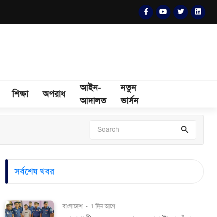
আইন-
নতুন
শিক্ষা
অপরাধ
আদালত
ভার্সন
সর্বশেষ খবর
বাংলাদেশ
-
1 দিন আগে