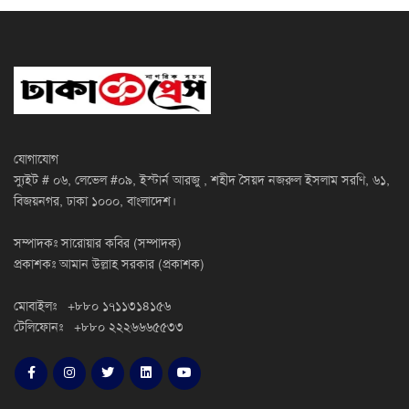
যোগাযোগ
স্যুইট # ০৬, লেভেল #০৯, ইস্টার্ন আরজু , শহীদ সৈয়দ নজরুল ইসলাম সরণি, ৬১,
বিজয়নগর, ঢাকা ১০০০, বাংলাদেশ।
সম্পাদকঃ সারোয়ার কবির (সম্পাদক)
প্রকাশকঃ আমান উল্লাহ সরকার (প্রকাশক)
মোবাইলঃ +৮৮০ ১৭১১৩১৪১৫৬
টেলিফোনঃ +৮৮০ ২২২৬৬৬৫৫৩৩