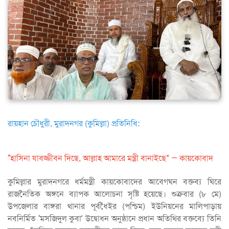
রায়হান চৌধুরী, মুরাদনগর (কুমিল্লা) প্রতিনিধি:
“হাসিনা যাবজ্জীবন দিছে, আল্লাহ আমারে মন্ত্রী বানাইছে” — কায়কোবাদ
কুমিল্লার মুরাদনগরে ধর্মমন্ত্রী কায়কোবাদের আবেগঘন বক্তব্য ঘিরে
রাজনৈতিক অঙ্গনে ব্যাপক আলোচনা সৃষ্টি হয়েছে। শুক্রবার (৮ মে)
উপজেলার বাঙ্গরা থানার পূর্বধৈইর (পশ্চিম) ইউনিয়নের মালিপাড়ায়
নবনির্মিত ‘মসজিদুল কুবা’ উদ্বোধন অনুষ্ঠানে প্রধান অতিথির বক্তব্যে তিনি