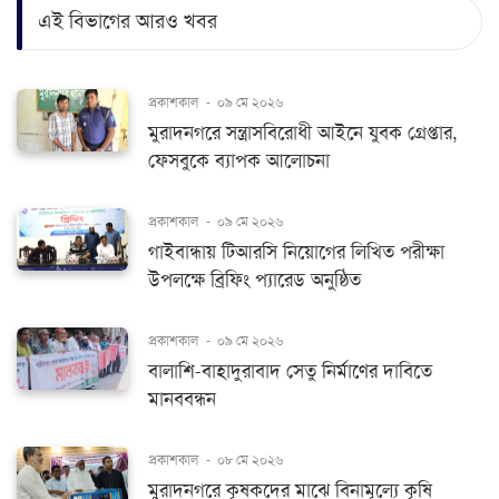
এই বিভাগের আরও খবর
প্রকাশকাল
-
০৯ মে ২০২৬
মুরাদনগরে সন্ত্রাসবিরোধী আইনে যুবক গ্রেপ্তার,
ফেসবুকে ব্যাপক আলোচনা
প্রকাশকাল
-
০৯ মে ২০২৬
গাইবান্ধায় টিআরসি নিয়োগের লিখিত পরীক্ষা
উপলক্ষে ব্রিফিং প্যারেড অনুষ্ঠিত
প্রকাশকাল
-
০৯ মে ২০২৬
বালাশি-বাহাদুরাবাদ সেতু নির্মাণের দাবিতে
মানববন্ধন
প্রকাশকাল
-
০৮ মে ২০২৬
মুরাদনগরে কৃষকদের মাঝে বিনামূল্যে কৃষি