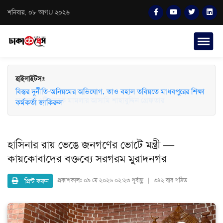
শনিবার, ০৮ আগU ২০২৬
হাইলাইটসঃ
বিস্তর দুর্নীতি-অনিয়মের অভিযোগ, তাও বহাল তবিয়তে মাধবপুরের শিক্ষা
কর্মকর্তা জাকিরুল
হাসিনার রায় ভেঙে জনগণের ভোটে মন্ত্রী —
কায়কোবাদের বক্তব্যে সরগরম মুরাদনগর
প্রিন্ট করুন
প্রকাশকালঃ
০৯ মে ২০২৬ ০২:২৩ পূর্বাহ্ণ | ৩৪২ বার পঠিত