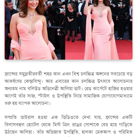
ফ্রান্সের সমুদ্রতীরবর্তী শহর কান এখন বিশ্ব চলচ্চিত্র অঙ্গনের সবচেয়ে বড়
আকর্ষণের কেন্দ্রবিন্দু। আর এবারের কান চলচ্চিত্র উৎসবে আলোচনার
অন্যতম নাম বলিউড অভিনেত্রী আলিয়া ভাট। রেড কার্পেটে হাজির হওয়ার
আগেই তাঁর সাজ, স্টাইল ও উপস্থিতি নিয়ে সামাজিক যোগাযোগমাধ্যমে
শুরু হয় ব্যাপক আলোচনা।
সম্প্রতি ভাইরাল হওয়া এক ভিডিওতে দেখা যায়, ফ্রান্সের একটি
বিলাসবহুল হোটেল থেকে মিন্ট গ্রিন রঙের পোশাকে বের হয়ে গাড়িতে
উঠছেন আলিয়া। তাঁর অভিজাত উপস্থিতি, হালকা মেকআপ ও পরিমিত