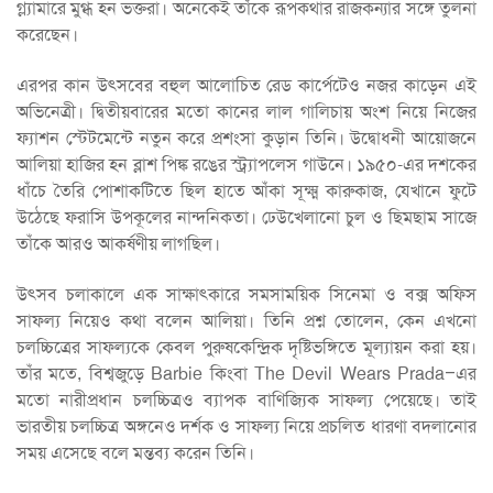
গ্ল্যামারে মুগ্ধ হন ভক্তরা। অনেকেই তাঁকে রূপকথার রাজকন্যার সঙ্গে তুলনা
করেছেন।
এরপর কান উৎসবের বহুল আলোচিত রেড কার্পেটেও নজর কাড়েন এই
অভিনেত্রী। দ্বিতীয়বারের মতো কানের লাল গালিচায় অংশ নিয়ে নিজের
ফ্যাশন স্টেটমেন্টে নতুন করে প্রশংসা কুড়ান তিনি। উদ্বোধনী আয়োজনে
আলিয়া হাজির হন ব্লাশ পিঙ্ক রঙের স্ট্র্যাপলেস গাউনে। ১৯৫০-এর দশকের
ধাঁচে তৈরি পোশাকটিতে ছিল হাতে আঁকা সূক্ষ্ম কারুকাজ, যেখানে ফুটে
উঠেছে ফরাসি উপকূলের নান্দনিকতা। ঢেউখেলানো চুল ও ছিমছাম সাজে
তাঁকে আরও আকর্ষণীয় লাগছিল।
উৎসব চলাকালে এক সাক্ষাৎকারে সমসাময়িক সিনেমা ও বক্স অফিস
সাফল্য নিয়েও কথা বলেন আলিয়া। তিনি প্রশ্ন তোলেন, কেন এখনো
চলচ্চিত্রের সাফল্যকে কেবল পুরুষকেন্দ্রিক দৃষ্টিভঙ্গিতে মূল্যায়ন করা হয়।
তাঁর মতে, বিশ্বজুড়ে Barbie কিংবা The Devil Wears Prada–এর
মতো নারীপ্রধান চলচ্চিত্রও ব্যাপক বাণিজ্যিক সাফল্য পেয়েছে। তাই
ভারতীয় চলচ্চিত্র অঙ্গনেও দর্শক ও সাফল্য নিয়ে প্রচলিত ধারণা বদলানোর
সময় এসেছে বলে মন্তব্য করেন তিনি।