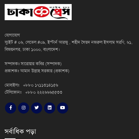
যোগাযোগ
স্যুইট # ০৬, লেভেল #০৯, ইস্টার্ন আরজু , শহীদ সৈয়দ নজরুল ইসলাম সরণি, ৬১,
বিজয়নগর, ঢাকা ১০০০, বাংলাদেশ।
সম্পাদকঃ সারোয়ার কবির (সম্পাদক)
প্রকাশকঃ আমান উল্লাহ সরকার (প্রকাশক)
মোবাইলঃ +৮৮০ ১৭১১৩১৪১৫৬
টেলিফোনঃ +৮৮০ ২২২৬৬৬৫৫৩৩
সর্বাধিক পড়া