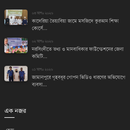
০৩ আগu ২০২৬
কাদেরিয়া তৈয়্যবিয়া জামে মসজিদে কুরআন শিক্ষা
কোর্সে...
০২ আগu ২০২৬
নরসিংদীতে তথ্য ও মানবাধিকার ফাউন্ডেশনের জেলা
কমিটি...
০১ আগu ২০২৬
জামালপুরে গৃহবধূর গোপন ভিডিও ধারণের অভিযোগে
ব্যবসা...
এক নজর