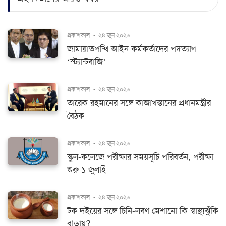
প্রকাশকাল
-
২৪ জুন ২০২৬
জামায়াতপন্থি আইন কর্মকর্তাদের পদত্যাগ
‘স্ট্যান্টবাজি’
প্রকাশকাল
-
২৪ জুন ২০২৬
তারেক রহমানের সঙ্গে কাজাখস্তানের প্রধানমন্ত্রীর
বৈঠক
প্রকাশকাল
-
২৪ জুন ২০২৬
স্কুল-কলেজে পরীক্ষার সময়সূচি পরিবর্তন, পরীক্ষা
শুরু ১ জুলাই
প্রকাশকাল
-
২৪ জুন ২০২৬
টক দইয়ের সঙ্গে চিনি-লবণ মেশানো কি স্বাস্থ্যঝুঁকি
বাড়ায়?