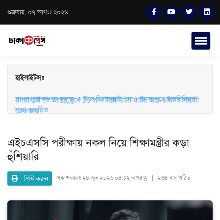
শুক্রবার, ০৭ আগU ২০২৬
হাইলাইটসঃ
মাধবপুরে জশনে জুলুস ও ঈদে মিলাদুন্নবী (সা.) উদযাপনে মতবিনিময়
সভা অনুষ্ঠিত
নোয়াখালীতে অস্ত্রের মুখে ১০ লাখ টাকা চাঁদা দাবি: অস্ত্র-গুলিসহ সন্ত্রাসী
গ্রেফতার
এইচএসসি পরীক্ষায় নকল নিয়ে শিক্ষামন্ত্রীর কড়া
হুঁশিয়ারি
প্রিন্ট করুন
প্রকাশকালঃ
২৪ জুন ২০২৬ ০৪:১২ অপরাহ্ণ | ২৩৪ বার পঠিত