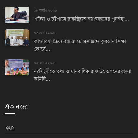
০৮ জুলাই ২০২৬
পটিয়া ও চট্টগ্রামে চাকরিচ্যুত ব্যাংকারদের পুনর্বহা...
০৩ আগu ২০২৬
কাদেরিয়া তৈয়্যবিয়া জামে মসজিদে কুরআন শিক্ষা
কোর্সে...
০২ আগu ২০২৬
নরসিংদীতে তথ্য ও মানবাধিকার ফাউন্ডেশনের জেলা
কমিটি...
এক নজর
হোম