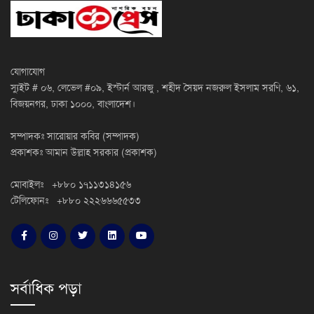
যোগাযোগ
স্যুইট # ০৬, লেভেল #০৯, ইস্টার্ন আরজু , শহীদ সৈয়দ নজরুল ইসলাম সরণি, ৬১,
বিজয়নগর, ঢাকা ১০০০, বাংলাদেশ।
সম্পাদকঃ সারোয়ার কবির (সম্পাদক)
প্রকাশকঃ আমান উল্লাহ সরকার (প্রকাশক)
মোবাইলঃ +৮৮০ ১৭১১৩১৪১৫৬
টেলিফোনঃ +৮৮০ ২২২৬৬৬৫৫৩৩
সর্বাধিক পড়া