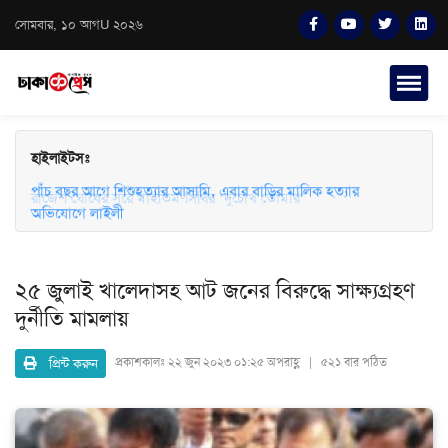
সোমবার, ১০ আগU ২০২৬
হাইলাইটসঃ
পাঁচ বছর আগে শিশুহত্যার আসামি, এবার বাড়ির মালিক হত্যার
রাজেশ ঘোষের সুরে মাহতিম-সিঁথির ‘দুচোখ তোমার’
অভিযোগে লাইলী
২৫ জুলাই খালেদাসহ আট জনের বিরুদ্ধে সাক্ষ্যগ্রহণ
দুর্নীতি মামলায়
প্রিন্ট করুন
প্রকাশকালঃ
২২ জুন ২০২৩ ০১:২৫ অপরাহ্ণ | ৫২১ বার পঠিত