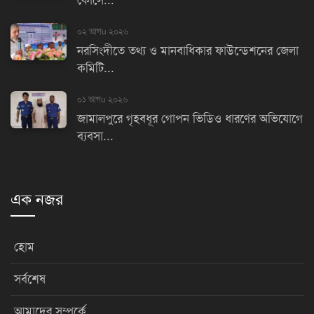
কোর্সে...
০২ আগu ২০২৬
নরসিংদীতে তথ্য ও মানবাধিকার ফাউন্ডেশনের জেলা
কমিটি...
০১ আগu ২০২৬
জামালপুরে গৃহবধূর গোপন ভিডিও ধারণের অভিযোগে
ব্যবসা...
এক নজর
হোম
সর্বশেষ
আমাদের সম্পর্কে