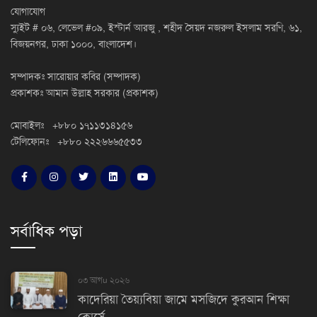
যোগাযোগ
স্যুইট # ০৬, লেভেল #০৯, ইস্টার্ন আরজু , শহীদ সৈয়দ নজরুল ইসলাম সরণি, ৬১,
বিজয়নগর, ঢাকা ১০০০, বাংলাদেশ।
সম্পাদকঃ সারোয়ার কবির (সম্পাদক)
প্রকাশকঃ আমান উল্লাহ সরকার (প্রকাশক)
মোবাইলঃ +৮৮০ ১৭১১৩১৪১৫৬
টেলিফোনঃ +৮৮০ ২২২৬৬৬৫৫৩৩
সর্বাধিক পড়া
০৩ আগu ২০২৬
কাদেরিয়া তৈয়্যবিয়া জামে মসজিদে কুরআন শিক্ষা