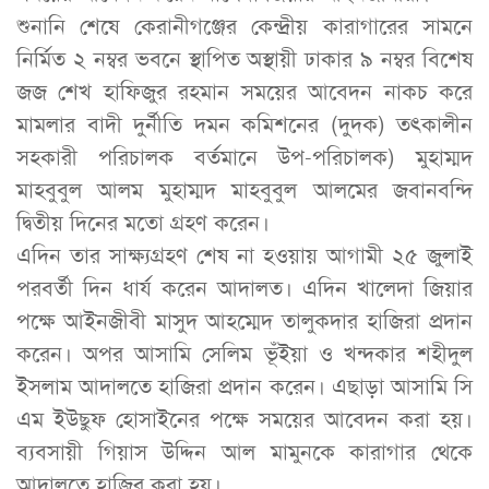
শুনানি শেষে কেরানীগঞ্জের কেন্দ্রীয় কারাগারের সামনে
নির্মিত ২ নম্বর ভবনে স্থাপিত অস্থায়ী ঢাকার ৯ নম্বর বিশেষ
জজ শেখ হাফিজুর রহমান সময়ের আবেদন নাকচ করে
মামলার বাদী দুর্নীতি দমন কমিশনের (দুদক) তৎকালীন
সহকারী পরিচালক বর্তমানে উপ-পরিচালক) মুহাম্মদ
মাহবুবুল আলম মুহাম্মদ মাহবুবুল আলমের জবানবন্দি
দ্বিতীয় দিনের মতো গ্রহণ করেন।
এদিন তার সাক্ষ্যগ্রহণ শেষ না হওয়ায় আগামী ২৫ জুলাই
পরবর্তী দিন ধার্য করেন আদালত। এদিন খালেদা জিয়ার
পক্ষে আইনজীবী মাসুদ আহম্মেদ তালুকদার হাজিরা প্রদান
করেন। অপর আসামি সেলিম ভূঁইয়া ও খন্দকার শহীদুল
ইসলাম আদালতে হাজিরা প্রদান করেন। এছাড়া আসামি সি
এম ইউছুফ হোসাইনের পক্ষে সময়ের আবেদন করা হয়।
ব্যবসায়ী গিয়াস উদ্দিন আল মামুনকে কারাগার থেকে
আদালতে হাজির করা হয়।