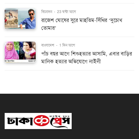
বিনোদন
-
23 ঘন্টা আগে
রাজেশ ঘোষের সুরে মাহতিম-সিঁথির ‘দুচোখ
তোমার’
বাংলাদেশ
-
1 দিন আগে
পাঁচ বছর আগে শিশুহত্যার আসামি, এবার বাড়ির
মালিক হত্যার অভিযোগে লাইলী