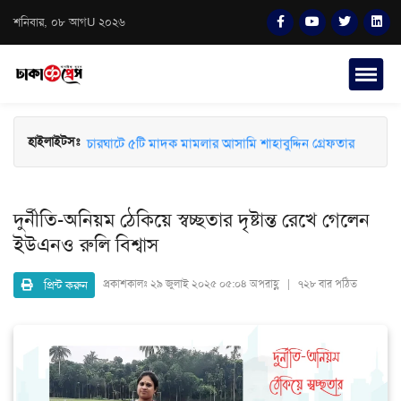
শনিবার, ০৮ আগU ২০২৬
চারঘাটে ৫টি মাদক মামলার আসামি শাহাবুদ্দিন গ্রেফতার
হাইলাইটসঃ
দুর্নীতি-অনিয়ম ঠেকিয়ে স্বচ্ছতার দৃষ্টান্ত রেখে গেলেন
ইউএনও রুলি বিশ্বাস
প্রিন্ট করুন
প্রকাশকালঃ
২৯ জুলাই ২০২৫ ০৫:০৪ অপরাহ্ণ | ৭২৮ বার পঠিত