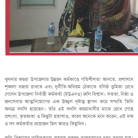
খুলনার কয়রা উপজেলার উন্নয়ন কর্মকাণ্ডে গতিশীলতা আনতে, প্রশাসনে
শৃঙ্খলা বজায় রাখতে এবং দুর্নীতি-অনিয়ম ঠেকাতে বলিষ্ঠ ভূমিকা রেখে
গেলেন উপজেলা নির্বাহী কর্মকর্তা (ইউএনও) রুলি বিশ্বাস। সততা, নিষ্ঠা ও
জনসেবায় আত্মনিয়োগের এক উজ্জ্বল দৃষ্টান্ত স্থাপন করে সম্প্রতি তিনি
অন্যত্র বদলি হয়েছেন। তাঁর এই বদলি কয়রাবাসীর মাঝে রেখে গেছে
প্রশংসা, কৃতজ্ঞতা ও কিছুটা হতাশাও, কারণ অনেকে মনে করেন, এই দক্ষ
ও সৎ কর্মকর্তার প্রয়োজন ছিল আরও কিছুদিন।
রুলি বিশ্বাসের দায়িত্বকালে কয়রায় প্রকল্প বাস্তবায়নের ধরন বদলে যায়।