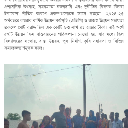
প্রশাসনিক উৎসাহ, সময়মতো নজরদারি এবং দুর্নীতির বিরুদ্ধে ‘জিরো
টলারেন্স’ নীতির কারণে প্রকল্পগুলোতে আসে স্বচ্ছতা। ২০২৪-২৫
অর্থবছরে কয়রার বার্ষিক উন্নয়ন কর্মসূচি (এডিপি) ও রাজস্ব উন্নয়ন সহায়তা
প্রকল্পে মোট বরাদ্দ ছিল এক কোটি ৮৩ লাখ ৪১ হাজার টাকা। এই অর্থে
৫৭টি উন্নয়ন স্কিম বাস্তবায়নের পরিকল্পনা নেওয়া হয়, যার মধ্যে ছিল
বিদ্যালয়ের সংস্কার, রাস্তা উন্নয়ন, পুল নির্মাণ, কৃষি সহায়তা ও বিভিন্ন
সমাজকল্যাণমূলক কাজ।