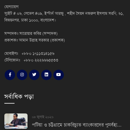
যোগাযোগ
স্যুইট # ০৬, লেভেল #০৯, ইস্টার্ন আরজু , শহীদ সৈয়দ নজরুল ইসলাম সরণি, ৬১,
বিজয়নগর, ঢাকা ১০০০, বাংলাদেশ।
সম্পাদকঃ সারোয়ার কবির (সম্পাদক)
প্রকাশকঃ আমান উল্লাহ সরকার (প্রকাশক)
মোবাইলঃ +৮৮০ ১৭১১৩১৪১৫৬
টেলিফোনঃ +৮৮০ ২২২৬৬৬৫৫৩৩
সর্বাধিক পড়া
০৮ জুলাই ২০২৬
পটিয়া ও চট্টগ্রামে চাকরিচ্যুত ব্যাংকারদের পুনর্বহা...