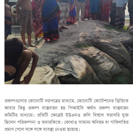
প্রকল্পগুলোর কোনোটি দরপত্রের মাধ্যমে, কোনোটি কোটেশনের ভিত্তিতে
আবার কিছু প্রকল্প বাস্তবায়ন হয় পিআইসি অর্থাৎ প্রকল্প বাস্তবায়ন
কমিটির মাধ্যমে। প্রতিটি ক্ষেত্রেই ইউএনও রুলি বিশ্বাস সরাসরি যুক্ত
ছিলেন পরিকল্পনা ও তদারকিতে। কোথাও সামান্য অনিয়ম বা গাফিলতির
প্রমাণ পেলে সঙ্গে সঙ্গে ব্যবস্থা নেওয়া হয়েছে।