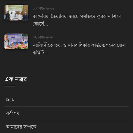
০৩ আগu ২০২৬
কাদেরিয়া তৈয়্যবিয়া জামে মসজিদে কুরআন শিক্ষা
কোর্সে...
০২ আগu ২০২৬
নরসিংদীতে তথ্য ও মানবাধিকার ফাউন্ডেশনের জেলা
কমিটি...
এক নজর
হোম
সর্বশেষ
আমাদের সম্পর্কে