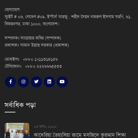
যোগাযোগ
স্যুইট # ০৬, লেভেল #০৯, ইস্টার্ন আরজু , শহীদ সৈয়দ নজরুল ইসলাম সরণি, ৬১,
বিজয়নগর, ঢাকা ১০০০, বাংলাদেশ।
সম্পাদকঃ সারোয়ার কবির (সম্পাদক)
প্রকাশকঃ আমান উল্লাহ সরকার (প্রকাশক)
মোবাইলঃ +৮৮০ ১৭১১৩১৪১৫৬
টেলিফোনঃ +৮৮০ ২২২৬৬৬৫৫৩৩
সর্বাধিক পড়া
০৩ আগu ২০২৬
কাদেরিয়া তৈয়্যবিয়া জামে মসজিদে কুরআন শিক্ষা