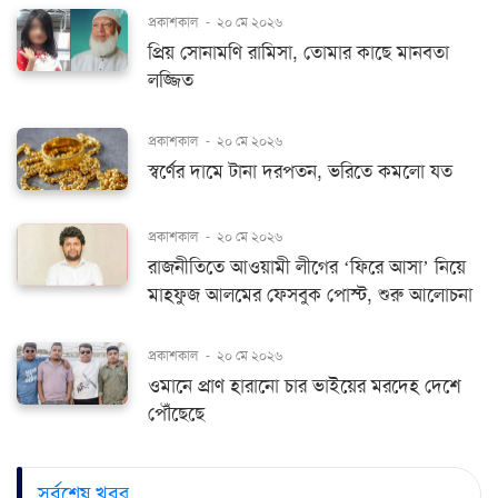
প্রকাশকাল
-
২০ মে ২০২৬
প্রিয় সোনামণি রামিসা, তোমার কাছে মানবতা
লজ্জিত
প্রকাশকাল
-
২০ মে ২০২৬
স্বর্ণের দামে টানা দরপতন, ভরিতে কমলো যত
প্রকাশকাল
-
২০ মে ২০২৬
রাজনীতিতে আওয়ামী লীগের ‘ফিরে আসা’ নিয়ে
মাহফুজ আলমের ফেসবুক পোস্ট, শুরু আলোচনা
প্রকাশকাল
-
২০ মে ২০২৬
ওমানে প্রাণ হারানো চার ভাইয়ের মরদেহ দেশে
পৌঁছেছে
সর্বশেষ খবর