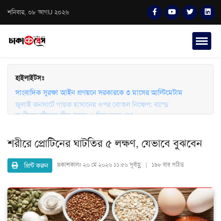
শনিবার, ০৮ আগU ২০২৬
হাইলাইটসঃ
জুলাই কনসার্টে গায়ক হাসানের ওপর বোতল নিক্ষেপ: ব্যান্ড
সাংবাদিক সুরক্ষা আইন প্রণয়নে সরকারকে ৩ মাসের আল্টিমেটাম
সংগীতপ্রেমীদের তীব্র ক্ষোভ ও নিরাপত্তার প্রশ্ন
শরীরে প্রোটিনের ঘাটতির ৫ লক্ষণ, যেভাবে বুঝবেন
প্রিন্ট করুন
প্রকাশকালঃ
২০ মে ২০২৬ ১১:৫৬ পূর্বাহ্ণ | ১৯৮ বার পঠিত