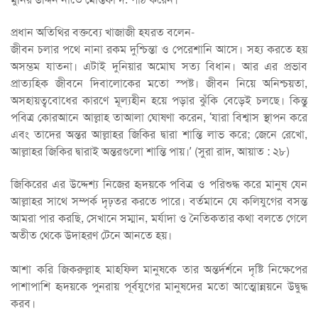
প্রধান অতিথির বক্তব্যে খাজাজী হযরত বলেন-
জীবন চলার পথে নানা রকম দুশ্চিন্তা ও পেরেশানি আসে। সহ্য করতে হয়
অসম্ভম যাতনা। এটাই দুনিয়ার অমোঘ সত্য বিধান। আর এর প্রভাব
প্রাত্যহিক জীবনে দিবালোকের মতো স্পষ্ট। জীবন নিয়ে অনিশ্চয়তা,
অসহায়ত্ববোধের কারণে মূল্যহীন হয়ে পড়ার ঝুঁকি বেড়েই চলছে। কিন্তু
পবিত্র কোরআনে আল্লাহ তাআলা ঘোষণা করেন, ‘যারা বিশ্বাস স্থাপন করে
এবং তাদের অন্তর আল্লাহর জিকির দ্বারা শান্তি লাভ করে; জেনে রেখো,
আল্লাহর জিকির দ্বারাই অন্তরগুলো শান্তি পায়।’ (সুরা রাদ, আয়াত : ২৮)
জিকিরের এর উদ্দেশ্য নিজের হৃদয়কে পবিত্র ও পরিশুদ্ধ করে মানুষ যেন
আল্লাহর সাথে সম্পর্ক দৃঢ়তর করতে পারে। বর্তমানে যে কলিযুগের বসন্ত
আমরা পার করছি, সেখানে সম্মান, মর্যাদা ও নৈতিকতার কথা বলতে গেলে
অতীত থেকে উদাহরণ টেনে আনতে হয়।
আশা করি জিকরুল্লাহ মাহফিল মানুষকে তার অন্তর্দর্শনে দৃষ্টি নিক্ষেপের
পাশাপাশি হৃদয়কে পুনরায় পূর্বযুগের মানুষদের মতো আত্মোন্নয়নে উদ্বুদ্ধ
করব।