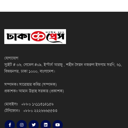
যোগাযোগ
স্যুইট # ০৬, লেভেল #০৯, ইস্টার্ন আরজু , শহীদ সৈয়দ নজরুল ইসলাম সরণি, ৬১,
বিজয়নগর, ঢাকা ১০০০, বাংলাদেশ।
সম্পাদকঃ সারোয়ার কবির (সম্পাদক)
প্রকাশকঃ আমান উল্লাহ সরকার (প্রকাশক)
মোবাইলঃ +৮৮০ ১৭১১৩১৪১৫৬
টেলিফোনঃ +৮৮০ ২২২৬৬৬৫৫৩৩