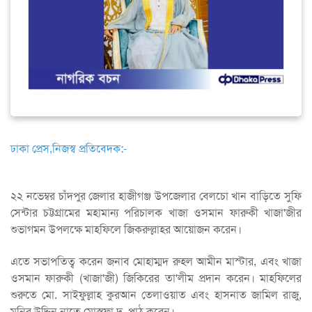
ঢাকা প্রেস,নিজস্ব প্রতিবেদক:-
২২ নভেম্বর চাঁদপুর জেলার হাজীগঞ্জ উপজেলার বেলচো খান বাড়িতে সুফি
সেন্টার চট্টগ্রামের মহামান্য পরিচালক খাজা ওসমান ফারুকী খাজা'জীর
শুভাগমন উপলক্ষে মাহফিলে জিকরুল্লাহর আয়োজন করেন।
এতে সভাপতিত্ব করেন জনাব মোহাম্মদ রুহল আমীন মাস্টার, এবং খাজা
ওসমান ফারুকী (খাজা'জী) জিকিরের তা'লীম প্রদান করেন। মাহফিলের
শুরুতে মো. সাইফুল্লাহ কুরআন তেলাওয়াত এবং হাসনাত জামিল রাজু,
মুনির উদ্দিন নাতে মোস্তফা দ. পাঠ করেন।