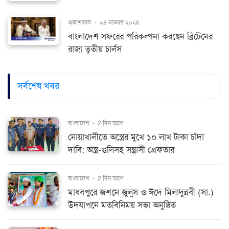
প্রকাশকাল
-
২৪ নভেম্বর ২০২৪
বাংলাদেশ সফরের পরিকল্পনা করছেন ব্রিটেনের
রাজা তৃতীয় চার্লস
সর্বশেষ খবর
বাংলাদেশ
-
2 দিন আগে
নোয়াখালীতে অস্ত্রের মুখে ১০ লাখ টাকা চাঁদা
দাবি: অস্ত্র-গুলিসহ সন্ত্রাসী গ্রেফতার
বাংলাদেশ
-
2 দিন আগে
মাধবপুরে জশনে জুলুস ও ঈদে মিলাদুন্নবী (সা.)
উদযাপনে মতবিনিময় সভা অনুষ্ঠিত