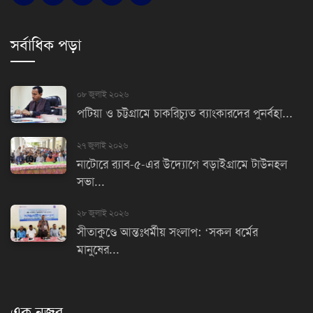
সর্বাধিক পড়া
০৮ জুলাই ২০২৬
পটিয়া ও চট্টগ্রামে চাকরিচ্যুত ব্যাংকারদের পুনর্বহা...
২৭ জুলাই ২০২৬
নাটোরে র‌্যাব-৫-এর উদ্যোগে বড়াইগ্রামে টাউনহল
সভা...
২৮ জুলাই ২০২৬
সীতাকুণ্ডে আন্তঃধর্মীয় সংলাপ: ‘সকল ধর্মের
মানুষের...
এক নজর