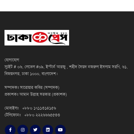
যোগাযোগ
স্যুইট # ০৬, লেভেল #০৯, ইস্টার্ন আরজু , শহীদ সৈয়দ নজরুল ইসলাম সরণি, ৬১,
বিজয়নগর, ঢাকা ১০০০, বাংলাদেশ।
সম্পাদকঃ সারোয়ার কবির (সম্পাদক)
প্রকাশকঃ আমান উল্লাহ সরকার (প্রকাশক)
মোবাইলঃ +৮৮০ ১৭১১৩১৪১৫৬
টেলিফোনঃ +৮৮০ ২২২৬৬৬৫৫৩৩