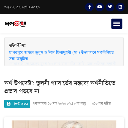
শুক্রবার, ০৭ আগU ২০২৬
হাইলাইটসঃ
মাধবপুরে জশনে জুলুস ও ঈদে মিলাদুন্নবী (সা.) উদযাপনে মতবিনিময়
সভা অনুষ্ঠিত
অর্থ উপদেষ্টা: তুলসী গ্যাবার্ডের মন্তব্যে অর্থনীতিতে
প্রভাব পড়বে না
প্রিন্ট করুন
প্রকাশকালঃ
১৮ মার্চ ২০২৫ ০২:৪৯ অপরাহ্ণ | ৫১৮ বার পঠিত