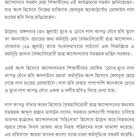
আন্দোলনে সমর্থন দেয়া শিক্ষার্থীদের এই কার্যক্রমকে সমর্থন জানিয়েছেন।
যার অংশ হিসেবে নিজের ব্যক্তিগত ফেসবুক অ্যাকাউন্টের প্রোফাইল লাল
রংয়ের ছবি দিয়ে রাঙিয়েছেন।
উল্লেখ্য, মঙ্গলবার (৩০ জুলাই) মুখে ও চোখে লাল কাপড় বেঁধে ছবি তুলে
তা অনলাইনে প্রচারের জন্য কর্মসূচি দেয় বৈষম্যবিরোধী ছাত্র আন্দোলন।
সোমবার (২৯ জুলাই) রাতে সংবাদমাধ্যমে পাঠানো এক বিজ্ঞপ্তিতে এ
কর্মসূচি জানান বৈষম্যবিরোধী ছাত্র আন্দোলনের সমন্বয়ক মাহিন সরকার।
এরই অংশ হিসেবে আন্দোলনরত শিক্ষার্থীদের ঘোষিত ‘চোখে-মুখে লাল
কাপড় বেঁধে ছবি অনলাইনে প্রচার’ কর্মসূচির অংশ হিসেবে ফেসবুক ছেয়ে
গেছে লাল রংয়ের প্রোফাইলে। লাল ছবি দেয়ার পাশাপাশি অনেককে চোখে
ও মুখে লাল কাপড় বেঁধে একক ও দলীয় ছবিও দিতে দেখা যায়।
লাল কাপড় বাঁধার কারণ হিসেবে বৈষম্যবিরোধী ছাত্র আন্দোলনের অন্যতম
সমন্বয়ক আব্দুল হান্নান মাসউদ বলেন, সরকার দেশব্যাপী গণহত্যা চালিয়ে
তারপর ছাত্রদের আন্দোলনকে ‘সহিংসতা’ হিসেবে উল্লেখ করে নিহতদের
স্মরণে শোক দিবস ঘোষণা করে নিহত শহিদদের সঙ্গে তামাশা করেছে।
এর প্রতিবাদে আমরা তাদের কালো ব্যাজ ধারণ কর্মসূচিকে বয়কট করেছি।