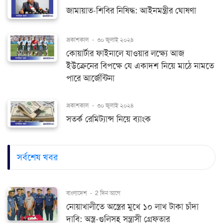
জামায়াত-শিবির নিষিদ্ধ: আইনমন্ত্রীর ঘোষণা
প্রকাশকাল
-
৩০ জুলাই ২০২৪
কোয়ার্টার ফাইনালে যাওয়ার লক্ষ্যে আজ
ইউক্রেনের বিপক্ষে যে একাদশ নিয়ে মাঠে নামতে
পারে আর্জেন্টিনা
প্রকাশকাল
-
৩০ জুলাই ২০২৪
সতর্ক রেমিট্যান্স নিয়ে ব্যাংক
সর্বশেষ খবর
বাংলাদেশ
-
2 দিন আগে
নোয়াখালীতে অস্ত্রের মুখে ১০ লাখ টাকা চাঁদা
দাবি: অস্ত্র-গুলিসহ সন্ত্রাসী গ্রেফতার