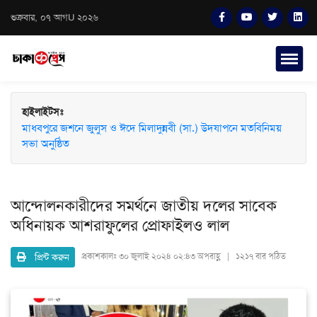
শুক্রবার, ০৭ আগU ২০২৬
হাইলাইটসঃ
মাধবপুরে জশনে জুলুস ও ঈদে মিলাদুন্নবী (সা.) উদযাপনে মতবিনিময়
সভা অনুষ্ঠিত
আন্দোলনকারীদের সমর্থনে জাতীয় দলের সাবেক
অধিনায়ক আশরাফুলের প্রোফাইলও লাল
প্রিন্ট করুন
প্রকাশকালঃ
৩০ জুলাই ২০২৪ ০২:৪৩ অপরাহ্ণ | ১২১৭ বার পঠিত