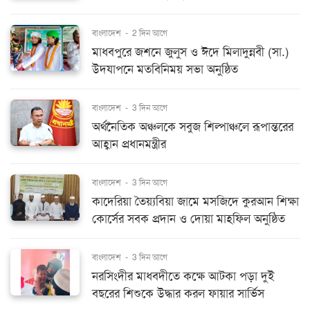
বাংলাদেশ
-
2 দিন আগে
মাধবপুরে জশনে জুলুস ও ঈদে মিলাদুন্নবী (সা.)
উদযাপনে মতবিনিময় সভা অনুষ্ঠিত
বাংলাদেশ
-
3 দিন আগে
অর্থনৈতিক অঞ্চলকে সবুজ শিল্পাঞ্চলে রূপান্তরের
আহ্বান প্রধানমন্ত্রীর
বাংলাদেশ
-
3 দিন আগে
কাদেরিয়া তৈয়্যবিয়া জামে মসজিদে কুরআন শিক্ষা
কোর্সের সবক প্রদান ও দোয়া মাহফিল অনুষ্ঠিত
বাংলাদেশ
-
3 দিন আগে
নরসিংদীর মাধবদীতে কক্ষে আটকা পড়া দুই
বছরের শিশুকে উদ্ধার করল ফায়ার সার্ভিস