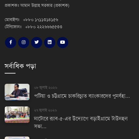
প্রকাশকঃ আমান উল্লাহ সরকার (প্রকাশক)
মোবাইলঃ +৮৮০ ১৭১১৩১৪১৫৬
টেলিফোনঃ +৮৮০ ২২২৬৬৬৫৫৩৩
সর্বাধিক পড়া
০৮ জুলাই ২০২৬
পটিয়া ও চট্টগ্রামে চাকরিচ্যুত ব্যাংকারদের পুনর্বহা...
২৭ জুলাই ২০২৬
নাটোরে র‌্যাব-৫-এর উদ্যোগে বড়াইগ্রামে টাউনহল
সভা...