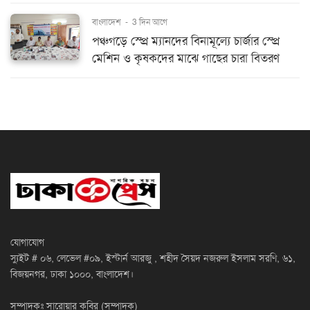
বাংলাদেশ
-
3 দিন আগে
পঞ্চগড়ে স্প্রে ম্যানদের বিনামূল্যে চার্জার স্প্রে
মেশিন ও কৃষকদের মাঝে গাছের চারা বিতরণ
যোগাযোগ
স্যুইট # ০৬, লেভেল #০৯, ইস্টার্ন আরজু , শহীদ সৈয়দ নজরুল ইসলাম সরণি, ৬১,
বিজয়নগর, ঢাকা ১০০০, বাংলাদেশ।
সম্পাদকঃ সারোয়ার কবির (সম্পাদক)