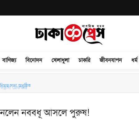
বাণিজ্য
বিনোদন
খেলাধুলা
চাকরি
জীবনযাপন
ধর্ম
িময় সভা অনুষ্ঠিত
ন্ত্রাসী গ্রেফতার
ানলেন নববধূ আসলে পুরুষ!