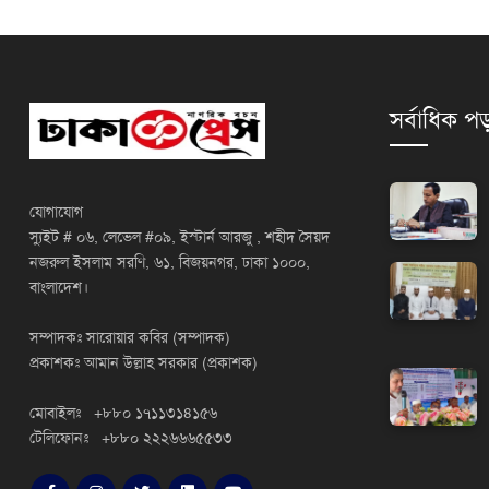
সর্বাধিক পড
যোগাযোগ
স্যুইট # ০৬, লেভেল #০৯, ইস্টার্ন আরজু , শহীদ সৈয়দ
নজরুল ইসলাম সরণি, ৬১, বিজয়নগর, ঢাকা ১০০০,
বাংলাদেশ।
সম্পাদকঃ সারোয়ার কবির (সম্পাদক)
প্রকাশকঃ আমান উল্লাহ সরকার (প্রকাশক)
মোবাইলঃ +৮৮০ ১৭১১৩১৪১৫৬
টেলিফোনঃ +৮৮০ ২২২৬৬৬৫৫৩৩