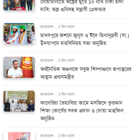
নোয়াখালীতে অস্ত্রের মুখে ১০ লাখ টাকা চাঁদা
দাবি: অস্ত্র-গুলিসহ সন্ত্রাসী গ্রেফতার
বাংলাদেশ
-
2 দিন আগে
মাধবপুরে জশনে জুলুস ও ঈদে মিলাদুন্নবী (সা.)
উদযাপনে মতবিনিময় সভা অনুষ্ঠিত
বাংলাদেশ
-
3 দিন আগে
অর্থনৈতিক অঞ্চলকে সবুজ শিল্পাঞ্চলে রূপান্তরের
আহ্বান প্রধানমন্ত্রীর
বাংলাদেশ
-
3 দিন আগে
কাদেরিয়া তৈয়্যবিয়া জামে মসজিদে কুরআন
শিক্ষা কোর্সের সবক প্রদান ও দোয়া মাহফিল
অনুষ্ঠিত
বাংলাদেশ
-
3 দিন আগে