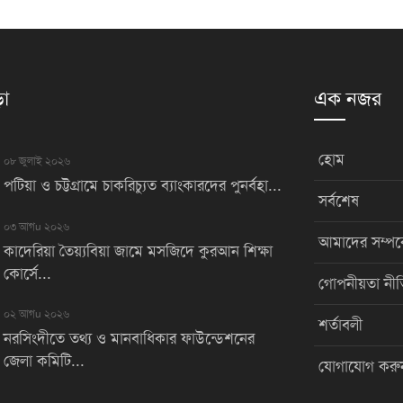
়া
এক নজর
হোম
০৮ জুলাই ২০২৬
পটিয়া ও চট্টগ্রামে চাকরিচ্যুত ব্যাংকারদের পুনর্বহা...
সর্বশেষ
০৩ আগu ২০২৬
আমাদের সম্পর্
কাদেরিয়া তৈয়্যবিয়া জামে মসজিদে কুরআন শিক্ষা
কোর্সে...
গোপনীয়তা নীত
০২ আগu ২০২৬
শর্তাবলী
নরসিংদীতে তথ্য ও মানবাধিকার ফাউন্ডেশনের
জেলা কমিটি...
যোগাযোগ করু