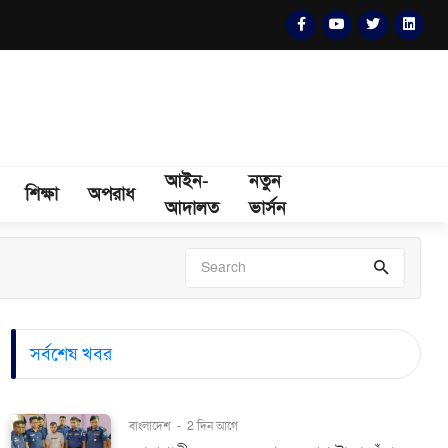
আইন-
নতুন
শিক্ষা
অপরাধ
আদালত
ভার্সন
সর্বশেষ খবর
বাংলাদেশ
-
2 দিন আগে