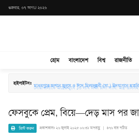
শুক্রবার, ০৭ আগU ২০২৬
হোম
বাংলাদেশ
বিশ্ব
রাজনীতি
মাধবপুরে জশনে জুলুস ও ঈদে মিলাদুন্নবী (সা.) উদযাপনে মতবিন
হাইলাইটসঃ
নোয়াখালীতে অস্ত্রের মুখে ১০ লাখ টাকা চাঁদা দাবি: অস্ত্র-গুলিসহ স
ফেসবুকে প্রেম, বিয়ে—দেড় মাস পর জ
প্রিন্ট করুন
প্রকাশকালঃ
২৬ জুলাই ২০২৫ ০৬:৩১ অপরাহ্ণ | ৪৭৬ বার পঠিত