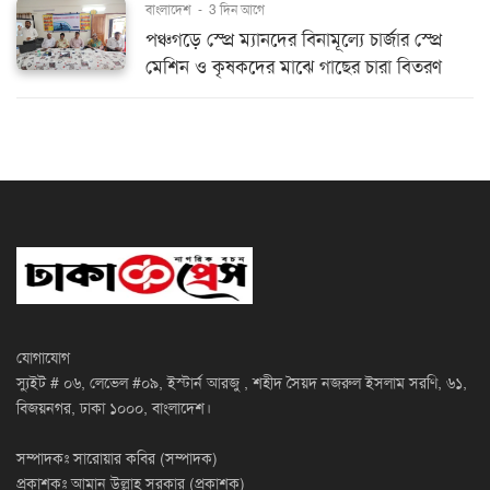
বাংলাদেশ
-
3 দিন আগে
পঞ্চগড়ে স্প্রে ম্যানদের বিনামূল্যে চার্জার স্প্রে
মেশিন ও কৃষকদের মাঝে গাছের চারা বিতরণ
যোগাযোগ
স্যুইট # ০৬, লেভেল #০৯, ইস্টার্ন আরজু , শহীদ সৈয়দ নজরুল ইসলাম সরণি, ৬১,
বিজয়নগর, ঢাকা ১০০০, বাংলাদেশ।
সম্পাদকঃ সারোয়ার কবির (সম্পাদক)
প্রকাশকঃ আমান উল্লাহ সরকার (প্রকাশক)