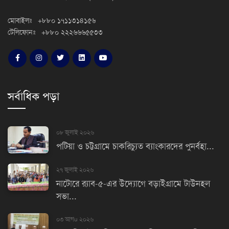
মোবাইলঃ +৮৮০ ১৭১১৩১৪১৫৬
টেলিফোনঃ +৮৮০ ২২২৬৬৬৫৫৩৩
সর্বাধিক পড়া
০৮ জুলাই ২০২৬
পটিয়া ও চট্টগ্রামে চাকরিচ্যুত ব্যাংকারদের পুনর্বহা...
২৭ জুলাই ২০২৬
নাটোরে র‌্যাব-৫-এর উদ্যোগে বড়াইগ্রামে টাউনহল
সভা...
০৩ আগu ২০২৬