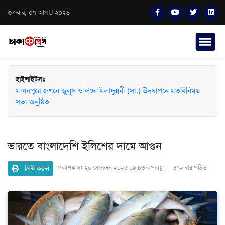
শুক্রবার, ০৭ আগU ২০২৬
হাইলাইটসঃ
মাধবপুরে জশনে জুলুস ও ঈদে মিলাদুন্নবী (সা.) উদযাপনে মতবিনিময়
সভা অনুষ্ঠিত
ভারতে বাংলাদেশি ইলিশের দামে আগুন
প্রিন্ট করুন
প্রকাশকালঃ
২০ সেপ্টেম্বর ২০২৫ ০৯:৪৩ অপরাহ্ণ | ৪৭২ বার পঠিত