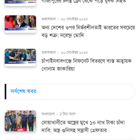
গাজীপুরের চলন্ত ট্রেন থেকে পড়ে যুবক নিহত
প্রকাশকাল
-
২০ সেপ্টেম্বর ২০২৫
অন্য দেশের ওপর নির্ভরশীলতাই ভারতের সবচেয়ে
বড় শত্রু: নরেন্দ্র মোদি
প্রকাশকাল
-
২০ সেপ্টেম্বর ২০২৫
চাঁপাইনবাবগঞ্জে লিফলেট বিতরণে ব্যস্ত আহ্বায়ক
গোলাম জাকারিয়া
সর্বশেষ খবর
বাংলাদেশ
-
2 দিন আগে
নোয়াখালীতে অস্ত্রের মুখে ১০ লাখ টাকা চাঁদা
দাবি: অস্ত্র-গুলিসহ সন্ত্রাসী গ্রেফতার