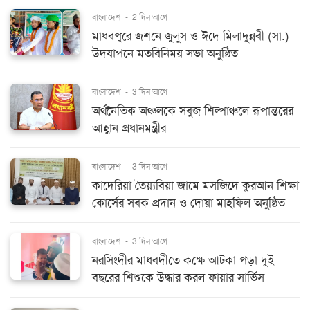
বাংলাদেশ
-
2 দিন আগে
মাধবপুরে জশনে জুলুস ও ঈদে মিলাদুন্নবী (সা.)
উদযাপনে মতবিনিময় সভা অনুষ্ঠিত
বাংলাদেশ
-
3 দিন আগে
অর্থনৈতিক অঞ্চলকে সবুজ শিল্পাঞ্চলে রূপান্তরের
আহ্বান প্রধানমন্ত্রীর
বাংলাদেশ
-
3 দিন আগে
কাদেরিয়া তৈয়্যবিয়া জামে মসজিদে কুরআন শিক্ষা
কোর্সের সবক প্রদান ও দোয়া মাহফিল অনুষ্ঠিত
বাংলাদেশ
-
3 দিন আগে
নরসিংদীর মাধবদীতে কক্ষে আটকা পড়া দুই
বছরের শিশুকে উদ্ধার করল ফায়ার সার্ভিস