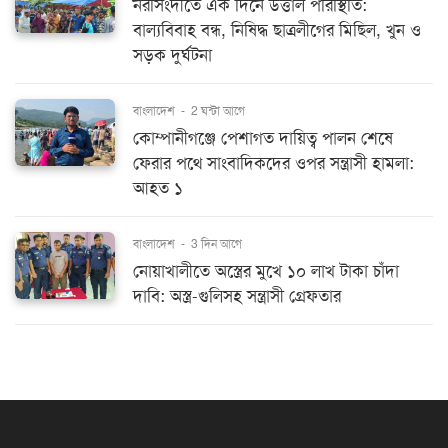
নরসিংদীতে এক দিনে উত্তাল পরিস্থিতি:
বাল্যবিবাহ বন্ধ, নিষিদ্ধ ছাত্রলীগের মিছিল, খুন ও
সড়ক দুর্ঘটনা
বাংলাদেশ
-
2 ঘন্টা আগে
কোম্পানীগঞ্জে পেশাগত দায়িত্ব পালন শেষে
ফেরার পথে সাংবাদিকদের ওপর সন্ত্রাসী হামলা:
আহত ১
বাংলাদেশ
-
3 দিন আগে
নোয়াখালীতে অস্ত্রের মুখে ১০ লাখ টাকা চাঁদা
দাবি: অস্ত্র-গুলিসহ সন্ত্রাসী গ্রেফতার