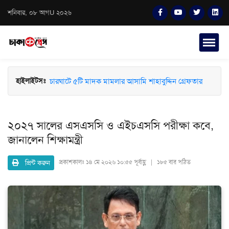
শনিবার, ০৮ আগU ২০২৬
চারঘাটে ৫টি মাদক মামলার আসামি শাহাবুদ্দিন গ্রেফতার
হাইলাইটসঃ
২০২৭ সালের এসএসসি ও এইচএসসি পরীক্ষা কবে,
জানালেন শিক্ষামন্ত্রী
প্রিন্ট করুন
প্রকাশকালঃ
১৪ মে ২০২৬ ১০:৫৫ পূর্বাহ্ণ | ১৮৫ বার পঠিত