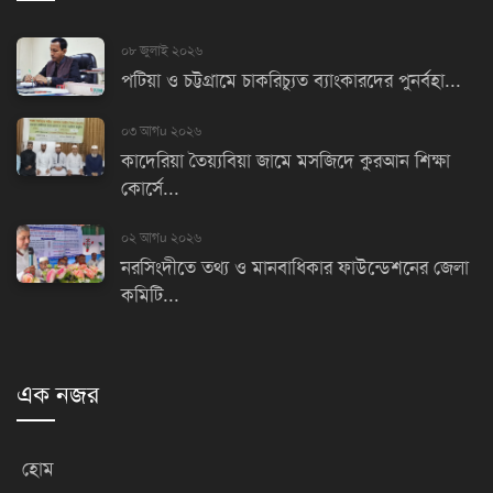
০৮ জুলাই ২০২৬
পটিয়া ও চট্টগ্রামে চাকরিচ্যুত ব্যাংকারদের পুনর্বহা...
০৩ আগu ২০২৬
কাদেরিয়া তৈয়্যবিয়া জামে মসজিদে কুরআন শিক্ষা
কোর্সে...
০২ আগu ২০২৬
নরসিংদীতে তথ্য ও মানবাধিকার ফাউন্ডেশনের জেলা
কমিটি...
এক নজর
হোম