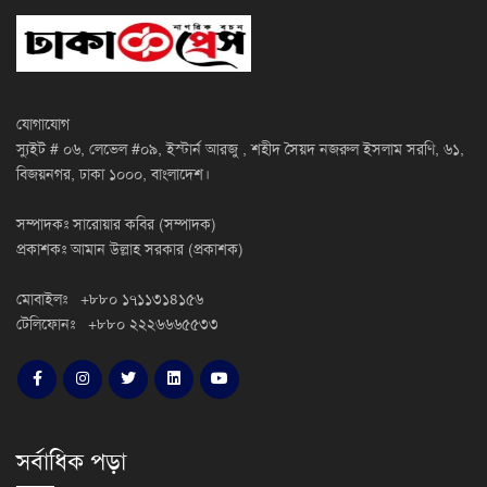
যোগাযোগ
স্যুইট # ০৬, লেভেল #০৯, ইস্টার্ন আরজু , শহীদ সৈয়দ নজরুল ইসলাম সরণি, ৬১,
বিজয়নগর, ঢাকা ১০০০, বাংলাদেশ।
সম্পাদকঃ সারোয়ার কবির (সম্পাদক)
প্রকাশকঃ আমান উল্লাহ সরকার (প্রকাশক)
মোবাইলঃ +৮৮০ ১৭১১৩১৪১৫৬
টেলিফোনঃ +৮৮০ ২২২৬৬৬৫৫৩৩
সর্বাধিক পড়া