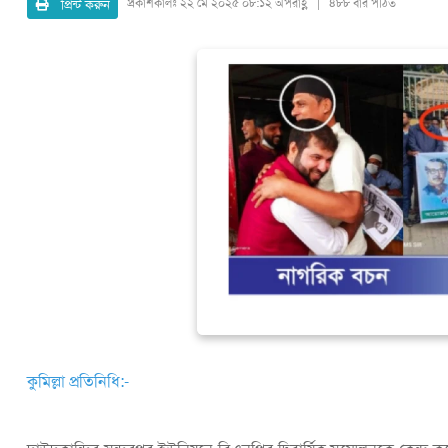
প্রিন্ট করুন
প্রকাশকালঃ
২২ মে ২০২৫ ০৮:১২ অপরাহ্ণ | ৪৮৮ বার পঠিত
কুমিল্লা প্রতিনিধি:-