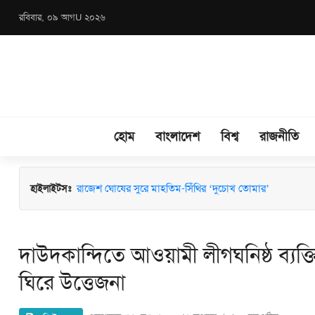
রবিবার, ০৯ আগU ২০২৬
হোম
বাংলাদেশ
বিশ্ব
রাজনীতি
হাইলাইটসঃ
পাঁচ বছর আগে শিশুহত্যার আসামি, এবার বাড়ির মালিক হত্যার
রাজেশ ঘোষের সুরে মাহতিম-সিঁথির ‘দুচোখ তোমার’
দাউদকান্দিতে আওয়ামী লীগঘনিষ্ঠ ব্য
ঘিরে উত্তেজনা