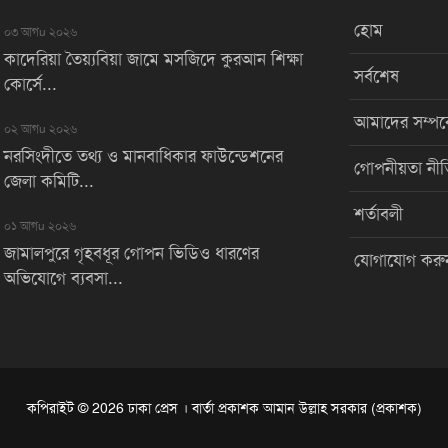
হোম
০৩ আগu ২০২৬
কাদেরিয়া তৈয়্যবিয়া জামে মসজিদে কুরআন শিক্ষা
সর্বশেষ
কোর্সে...
আমাদের সম্পর্
০২ আগu ২০২৬
নরসিংদীতে তথ্য ও মানবাধিকার ফাউন্ডেশনের
গোপনীয়তা নীত
জেলা কমিটি...
শর্তাবলী
০১ আগu ২০২৬
জামালপুরে গৃহবধূর গোপন ভিডিও ধারণের
যোগাযোগ করু
অভিযোগে ব্যবসা...
কপিরাইট © 2026 ঢাকা প্রেস । বার্তা প্রকাশক আমান উল্লাহ সরকার (প্রকাশক)