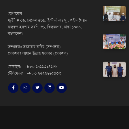
যোগাযোগ
স্যুইট # ০৬, লেভেল #০৯, ইস্টার্ন আরজু , শহীদ সৈয়দ
নজরুল ইসলাম সরণি, ৬১, বিজয়নগর, ঢাকা ১০০০,
বাংলাদেশ।
সম্পাদকঃ সারোয়ার কবির (সম্পাদক)
প্রকাশকঃ আমান উল্লাহ সরকার (প্রকাশক)
মোবাইলঃ +৮৮০ ১৭১১৩১৪১৫৬
টেলিফোনঃ +৮৮০ ২২২৬৬৬৫৫৩৩