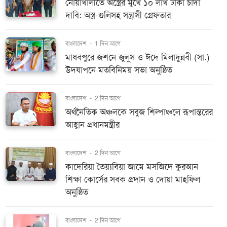
নোয়াখালীতে অস্ত্রের মুখে ১০ লাখ টাকা চাঁদা
দাবি: অস্ত্র-গুলিসহ সন্ত্রাসী গ্রেফতার
বাংলাদেশ
-
1 দিন আগে
মাধবপুরে জশনে জুলুস ও ঈদে মিলাদুন্নবী (সা.)
উদযাপনে মতবিনিময় সভা অনুষ্ঠিত
বাংলাদেশ
-
2 দিন আগে
অর্থনৈতিক অঞ্চলকে সবুজ শিল্পাঞ্চলে রূপান্তরের
আহ্বান প্রধানমন্ত্রীর
বাংলাদেশ
-
2 দিন আগে
কাদেরিয়া তৈয়্যবিয়া জামে মসজিদে কুরআন
শিক্ষা কোর্সের সবক প্রদান ও দোয়া মাহফিল
অনুষ্ঠিত
বাংলাদেশ
-
2 দিন আগে