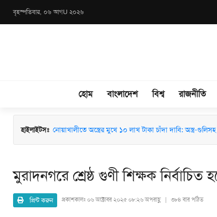
বৃহস্পতিবার, ০৬ আগU ২০২৬
হোম
বাংলাদেশ
বিশ্ব
রাজনীতি
হাইলাইটসঃ
মাধবপুরে জশনে জুলুস ও ঈদে মিলাদুন্নবী (সা.) উদযাপনে মতবিন
নোয়াখালীতে অস্ত্রের মুখে ১০ লাখ টাকা চাঁদা দাবি: অস্ত্র-গুলিসহ স
মুরাদনগরে শ্রেষ্ঠ গুণী শিক্ষক নির্বাচি
প্রিন্ট করুন
প্রকাশকালঃ
০৬ অক্টোবর ২০২৫ ০৮:২৬ অপরাহ্ণ | ৩৮৪ বার পঠিত