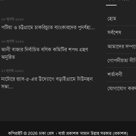
হোম
০৮ জুলাই ২০২৬
পটিয়া ও চট্টগ্রামে চাকরিচ্যুত ব্যাংকারদের পুনর্বহা...
সর্বশেষ
০৬ জুলাই ২০২৬
আমাদের সম্পর্
আলী বাজার নির্বাচিত বণিক কমিটির শপথ গ্রহণ
অনুষ্ঠিত
গোপনীয়তা নীত
২৭ জুলাই ২০২৬
শর্তাবলী
নাটোরে র‌্যাব-৫-এর উদ্যোগে বড়াইগ্রামে টাউনহল
সভা...
যোগাযোগ করু
কপিরাইট © 2026 ঢাকা প্রেস । বার্তা প্রকাশক আমান উল্লাহ সরকার (প্রকাশক)