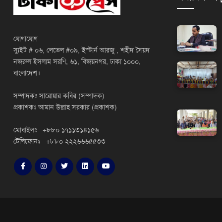
যোগাযোগ
স্যুইট # ০৬, লেভেল #০৯, ইস্টার্ন আরজু , শহীদ সৈয়দ
নজরুল ইসলাম সরণি, ৬১, বিজয়নগর, ঢাকা ১০০০,
বাংলাদেশ।
সম্পাদকঃ সারোয়ার কবির (সম্পাদক)
প্রকাশকঃ আমান উল্লাহ সরকার (প্রকাশক)
মোবাইলঃ +৮৮০ ১৭১১৩১৪১৫৬
টেলিফোনঃ +৮৮০ ২২২৬৬৬৫৫৩৩