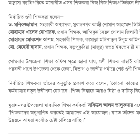
মাদ্রাসা ক্যাটাগরিতে মনোনীত এসব শিক্ষকরা নিজ নিজ শিক্ষাপ্রতিষ্ঠানে দীর্
নির্বাচিত গুণী শিক্ষকরা হলেন—
ড. মনিরুজ্জামান
, সহকারী অধ্যাপক, মুরাদনগর কাজী নোমান আহমেদ ডিগ্
মোহাম্মদ খালেদ মোশারফ
, প্রধান শিক্ষক, আন্দিকুট সৈয়দ গোলাম জিলানী 
মোহাম্মদ মোরশেদ আলম
, সহকারী শিক্ষক, কামাল্লা মদিনাতুল উলুম কামিল 
মো. মেহেদী হাসান
, প্রধান শিক্ষক, বড়পুকুরিয়া (মাজুর) স্বতন্ত্র ইবতেদায়ী মা
সোমবার উপজেলা শিক্ষা অফিস সূত্রে জানা যায়, গুণী শিক্ষক বাছাই কমিট
পরবর্তী ধাপে উপজেলা থেকে জেলা, বিভাগ ও জাতীয় পর্যায়ে শ্রেষ্ঠ গুণী শ
নির্বাচিত শিক্ষকরা তাঁদের অনুভূতি প্রকাশ করে বলেন, “কোনো কাজের
কর্মযাত্রায় নতুন উদ্দীপনা যোগাবে। শিক্ষা বিস্তারে আরও নিষ্ঠা ও দায়িত্ব 
মুরাদনগর উপজেলা মাধ্যমিক শিক্ষা কর্মকর্তা
সফিউল আলম তালুকদার
বল
“শিক্ষকদের অনুপ্রাণিত করতেই আমাদের এই আয়োজন। যাতে তাঁদের মধ্যে 
উন্নয়নে আমরা সর্বোচ্চ চেষ্টা চালিয়ে যাচ্ছি।”