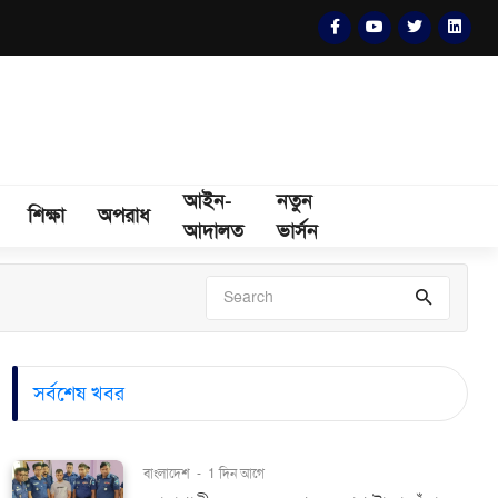
আইন-
নতুন
শিক্ষা
অপরাধ
আদালত
ভার্সন
সর্বশেষ খবর
বাংলাদেশ
-
1 দিন আগে