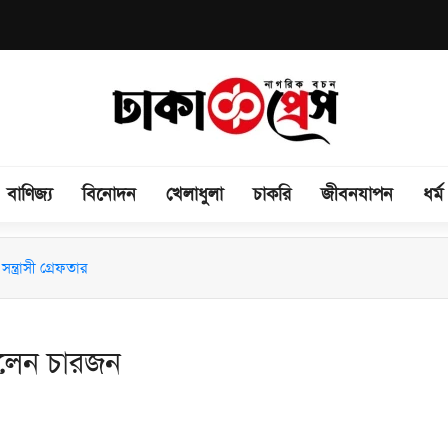
বাণিজ্য
বিনোদন
খেলাধুলা
চাকরি
জীবনযাপন
ধর্ম
িময় সভা অনুষ্ঠিত
ন্ত্রাসী গ্রেফতার
ত হলেন চারজন