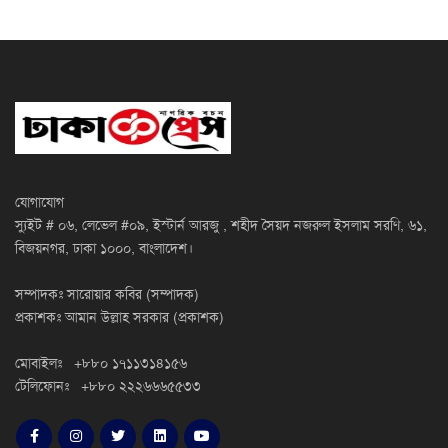
যোগাযোগ
স্যুইট # ০৬, লেভেল #০৯, ইস্টার্ন আরজু , শহীদ সৈয়দ নজরুল ইসলাম সরণি, ৬১,
বিজয়নগর, ঢাকা ১০০০, বাংলাদেশ।
সম্পাদকঃ সারোয়ার কবির (সম্পাদক)
প্রকাশকঃ আমান উল্লাহ সরকার (প্রকাশক)
মোবাইলঃ +৮৮০ ১৭১১৩১৪১৫৬
টেলিফোনঃ +৮৮০ ২২২৬৬৬৫৫৩৩