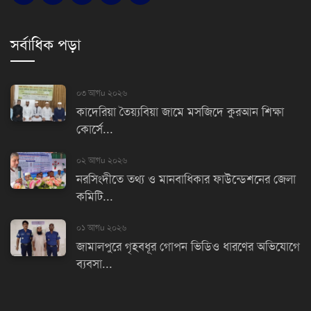
সর্বাধিক পড়া
০৩ আগu ২০২৬
কাদেরিয়া তৈয়্যবিয়া জামে মসজিদে কুরআন শিক্ষা
কোর্সে...
০২ আগu ২০২৬
নরসিংদীতে তথ্য ও মানবাধিকার ফাউন্ডেশনের জেলা
কমিটি...
০১ আগu ২০২৬
জামালপুরে গৃহবধূর গোপন ভিডিও ধারণের অভিযোগে
ব্যবসা...