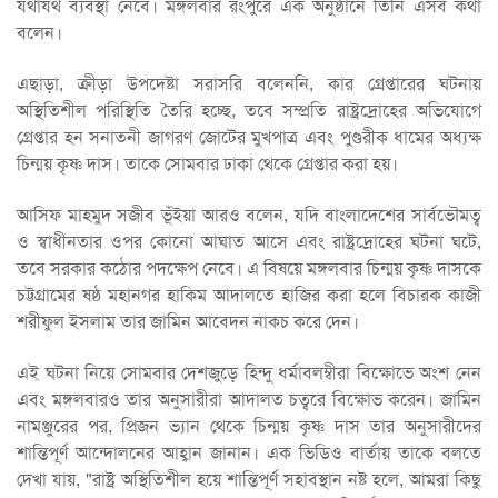
যথাযথ ব্যবস্থা নেবে। মঙ্গলবার রংপুরে এক অনুষ্ঠানে তিনি এসব কথা
বলেন।
এছাড়া, ক্রীড়া উপদেষ্টা সরাসরি বলেননি, কার গ্রেপ্তারের ঘটনায়
অস্থিতিশীল পরিস্থিতি তৈরি হচ্ছে, তবে সম্প্রতি রাষ্ট্রদ্রোহের অভিযোগে
গ্রেপ্তার হন সনাতনী জাগরণ জোটের মুখপাত্র এবং পুণ্ডরীক ধামের অধ্যক্ষ
চিন্ময় কৃষ্ণ দাস। তাকে সোমবার ঢাকা থেকে গ্রেপ্তার করা হয়।
আসিফ মাহমুদ সজীব ভূঁইয়া আরও বলেন, যদি বাংলাদেশের সার্বভৌমত্ব
ও স্বাধীনতার ওপর কোনো আঘাত আসে এবং রাষ্ট্রদ্রোহের ঘটনা ঘটে,
তবে সরকার কঠোর পদক্ষেপ নেবে। এ বিষয়ে মঙ্গলবার চিন্ময় কৃষ্ণ দাসকে
চট্টগ্রামের ষষ্ঠ মহানগর হাকিম আদালতে হাজির করা হলে বিচারক কাজী
শরীফুল ইসলাম তার জামিন আবেদন নাকচ করে দেন।
এই ঘটনা নিয়ে সোমবার দেশজুড়ে হিন্দু ধর্মাবলম্বীরা বিক্ষোভে অংশ নেন
এবং মঙ্গলবারও তার অনুসারীরা আদালত চত্বরে বিক্ষোভ করেন। জামিন
নামঞ্জুরের পর, প্রিজন ভ্যান থেকে চিন্ময় কৃষ্ণ দাস তার অনুসারীদের
শান্তিপূর্ণ আন্দোলনের আহ্বান জানান। এক ভিডিও বার্তায় তাকে বলতে
দেখা যায়, "রাষ্ট্র অস্থিতিশীল হয়ে শান্তিপূর্ণ সহাবস্থান নষ্ট হলে, আমরা কিছু