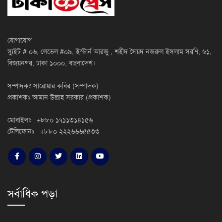
যোগাযোগ
স্যুইট # ০৬, লেভেল #০৯, ইস্টার্ন আরজু , শহীদ সৈয়দ নজরুল ইসলাম সরণি, ৬১,
বিজয়নগর, ঢাকা ১০০০, বাংলাদেশ।
সম্পাদকঃ সারোয়ার কবির (সম্পাদক)
প্রকাশকঃ আমান উল্লাহ সরকার (প্রকাশক)
মোবাইলঃ +৮৮০ ১৭১১৩১৪১৫৬
টেলিফোনঃ +৮৮০ ২২২৬৬৬৫৫৩৩
সর্বাধিক পড়া