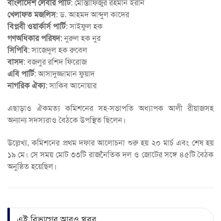
বাংলাদেশ লেবার পার্টি
: মোস্তাফিজুর রহমান ইরান
খেলাফত মজলিস
: ড. আহমদ আব্দুল কাদের
বিপ্লবী ওয়ার্কার্স পার্টি
: সাইফুল হক
গণঅধিকার পরিষদ
: নুরুল হক নুর
সিপিবি
: সাজেদুল হক রুবেল
বাসদ
: বজলুর রশিদ ফিরোজ
এবি পার্টি
: আসাদুজ্জামান ফুয়াদ
নাগরিক ঐক্য
: সাকিব আনোয়ার
এছাড়াও ঐকমত্য কমিশনের সহ-সভাপতি অধ্যাপক আলী রীয়াজসহ
অন্যান্য সদস্যরাও বৈঠকে উপস্থিত ছিলেন।
উল্লেখ্য, কমিশনের প্রথম দফার আলোচনা শুরু হয় ২০ মার্চ এবং শেষ হয়
১৯ মে। সে সময় মোট ৩৩টি রাজনৈতিক দল ও জোটের সঙ্গে ৪৫টি বৈঠক
অনুষ্ঠিত হয়েছিল।
এই বিভাগের আরও খবর