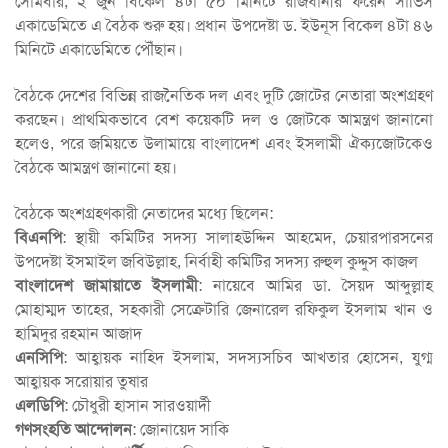
সোমবার, ২ জুন বিকেল ৪টা ৫০ মিনিটে রাজধানীর ফরেন সার্ভিস
একাডেমিতে এ বৈঠক শুরু হয়। প্রধান উপদেষ্টা ড. ইউনূস বিকেল ৪টা ৪৬
মিনিটে একাডেমিতে পৌঁছান।
বৈঠকে দেশের বিভিন্ন রাজনৈতিক দল এবং দুটি জোটের নেতারা অংশগ্রহণ
করছেন। প্রাথমিকভাবে বেশ কয়েকটি দল ও জোটকে আমন্ত্রণ জানানো
হলেও, পরে জমিয়তে উলামায়ে বাংলাদেশ এবং ইসলামী ঐক্যজোটকেও
বৈঠকে আমন্ত্রণ জানানো হয়।
বৈঠকে অংশগ্রহণকারী নেতাদের মধ্যে ছিলেন:
বিএনপি
: স্থায়ী কমিটির সদস্য সালাহউদ্দিন আহমেদ, চেয়ারপারসনের
উপদেষ্টা ইসমাইল জবিউল্লাহ, নির্বাহী কমিটির সদস্য রুহুল কুদ্দুস কাজল
বাংলাদেশ জামায়াতে ইসলামী
: নায়েবে আমির ডা. সৈয়দ আব্দুল্লাহ
মোহাম্মদ তাহের, সহকারী সেক্রেটারি জেনারেল রফিকুল ইসলাম খান ও
হামিদুর রহমান আজাদ
এনসিপি
: আহ্বায়ক নাহিদ ইসলাম, সদস্যসচিব আখতার হোসেন, যুগ্ম
আহ্বায়ক সরোয়ার তুষার
এলডিপি
: চৌধুরী হাসান সারওয়ার্দী
গণসংহতি আন্দোলন
: জোনায়েদ সাকি