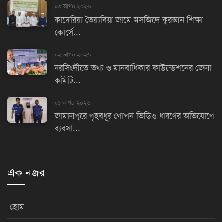
০৩ আগu ২০২৬
কাদেরিয়া তৈয়্যবিয়া জামে মসজিদে কুরআন শিক্ষা
কোর্সে...
০২ আগu ২০২৬
নরসিংদীতে তথ্য ও মানবাধিকার ফাউন্ডেশনের জেলা
কমিটি...
০১ আগu ২০২৬
জামালপুরে গৃহবধূর গোপন ভিডিও ধারণের অভিযোগে
ব্যবসা...
এক নজর
হোম