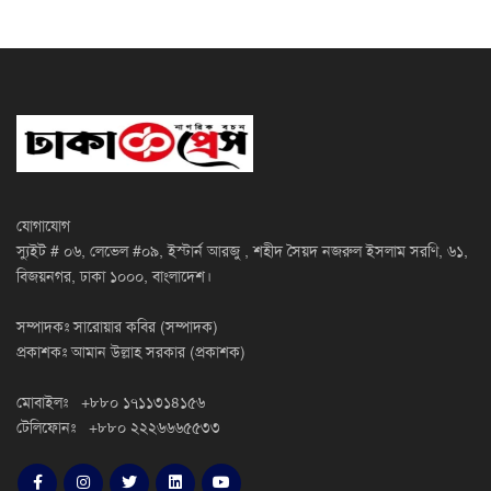
যোগাযোগ
স্যুইট # ০৬, লেভেল #০৯, ইস্টার্ন আরজু , শহীদ সৈয়দ নজরুল ইসলাম সরণি, ৬১,
বিজয়নগর, ঢাকা ১০০০, বাংলাদেশ।
সম্পাদকঃ সারোয়ার কবির (সম্পাদক)
প্রকাশকঃ আমান উল্লাহ সরকার (প্রকাশক)
মোবাইলঃ +৮৮০ ১৭১১৩১৪১৫৬
টেলিফোনঃ +৮৮০ ২২২৬৬৬৫৫৩৩