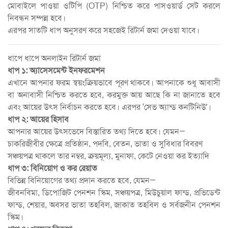
মোবাইলে পাওয়া ওটিপি (OTP) নিশ্চিত করে পাসওয়ার্ড সেট করলে
নিবন্ধন সম্পন্ন হবে।
এরপর সাতটি ধাপ অনুসরণ করে সহজেই রিটার্ন জমা দেওয়া যাবে।
ধাপে ধাপে অনলাইন রিটার্ন জমা
ধাপ ১: অ্যাসেসমেন্ট ইনফরমেশন
এখানে আপনার ফরম স্বয়ংক্রিয়ভাবে পূরণ থাকবে। আপনাকে শুধু আবাসী
বা অনাবাসী নিশ্চিত করতে হবে, করমুক্ত আয় আছে কি না জানাতে হবে
এবং আয়ের উৎস নির্বাচন করতে হবে। এরপর ‘সেভ অ্যান্ড কনটিনিউ’।
ধাপ ২: আয়ের হিসাব
আপনার আয়ের উৎসভেদে বিস্তারিত তথ্য দিতে হবে। যেমন—
চাকরিজীবীর ক্ষেত্রে প্রতিষ্ঠান, পদবি, বেতন, ভাতা ও সুবিধার বিবরণ
সঞ্চয়পত্র থাকলে তার নম্বর, ক্রয়মূল্য, মুনাফা, কেটে নেওয়া কর ইত্যাদি
ধাপ ৩: বিনিয়োগ ও কর রেয়াত
বিভিন্ন বিনিয়োগের তথ্য প্রদান করতে হবে, যেমন—
জীবনবিমা, ডিপোজিট পেনশন স্কিম, সঞ্চয়পত্র, মিউচুয়াল ফান্ড, প্রভিডেন্ট
ফান্ড, শেয়ার, অবসর ভাতা তহবিল, জাকাত তহবিল ও সর্বজনীন পেনশন
স্কিম।