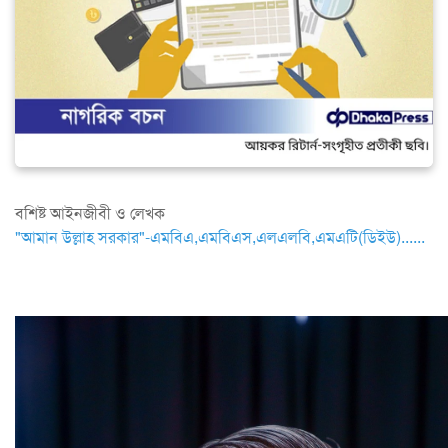
বশিষ্ট আইনজীবী ও লেখক
"আমান উল্লাহ সরকার"-এমবিএ,এমবিএস,এলএলবি,এমএটি(ডিইউ)......