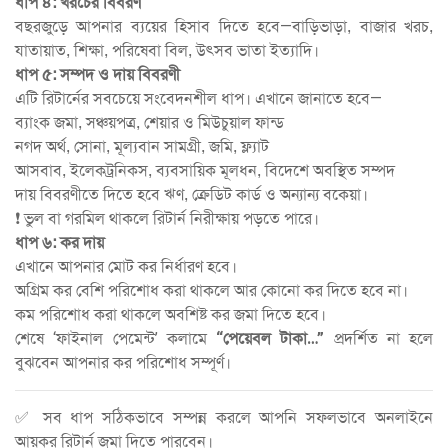
ধাপ ৪: খরচের বিবরণ
বছরজুড়ে আপনার ব্যয়ের হিসাব দিতে হবে—বাড়িভাড়া, বাজার খরচ,
যাতায়াত, শিক্ষা, পরিষেবা বিল, উৎসব ভাতা ইত্যাদি।
ধাপ ৫: সম্পদ ও দায় বিবরণী
এটি রিটার্নের সবচেয়ে সংবেদনশীল ধাপ। এখানে জানাতে হবে—
ব্যাংক জমা, সঞ্চয়পত্র, শেয়ার ও মিউচুয়াল ফান্ড
নগদ অর্থ, সোনা, মূল্যবান সামগ্রী, জমি, ফ্ল্যাট
আসবাব, ইলেকট্রনিকস, ব্যবসায়িক মূলধন, বিদেশে অবস্থিত সম্পদ
দায় বিবরণীতে দিতে হবে ঋণ, ক্রেডিট কার্ড ও অন্যান্য বকেয়া।
❗ ভুল বা গরমিল থাকলে রিটার্ন নিরীক্ষায় পড়তে পারে।
ধাপ ৬: কর দায়
এখানে আপনার মোট কর নির্ধারণ হবে।
অগ্রিম কর বেশি পরিশোধ করা থাকলে আর কোনো কর দিতে হবে না।
কম পরিশোধ করা থাকলে অবশিষ্ট কর জমা দিতে হবে।
শেষে ‘ফাইনাল পেমেন্ট’ কলামে
“পেয়েবল টাকা…”
প্রদর্শিত না হলে
বুঝবেন আপনার কর পরিশোধ সম্পূর্ণ।
✅ সব ধাপ সঠিকভাবে সম্পন্ন করলে আপনি সফলভাবে অনলাইনে
আয়কর রিটার্ন জমা দিতে পারবেন।