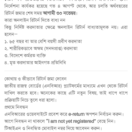
নির্দেশনা কার্যকর হয়েছে গত ৪ আগস্ট থেকে, আর চলতি অর্থবছরের
রিটার্ন জমার শেষ সময়
আগামী ৩০ নভেম্বর
।
কারা অনলাইন রিটার্ন দিতে বাধ্য নন
কিছু নির্দিষ্ট করদাতার ক্ষেত্রে অনলাইন রিটার্ন বাধ্যতামূলক নয়। এরা
হলেন—
১. ৬৫ বছর বা তার বেশি বয়সী প্রবীণ করদাতা
২. শারীরিকভাবে অক্ষম (সনদপ্রাপ্ত) করদাতা
৩. বিদেশে কর্মরত ব্যক্তি
৪. মৃত করদাতার আইনগত প্রতিনিধি
কোথায় ও কীভাবে রিটার্ন জমা দেবেন
জাতীয় রাজস্ব বোর্ডের (এনবিআর) প্ল্যাটফর্মের মাধ্যমে এখন থেকে রিটার্ন
দাখিল করতে হবে। অনেকের কাছে এটি নতুন বিষয়, তাই ধাপে ধাপে
প্রক্রিয়াটি নিচে তুলে ধরা হলো।
প্রথমে নিবন্ধন
এনবিআরের ওয়েবসাইটে প্রবেশ করে
e-return
অপশন নির্বাচন করুন।
আগে নিবন্ধন না থাকলে
“I am not yet registered”
বেছে নিন।
টিআইএন ও নিবন্ধিত মোবাইল নম্বর দিয়ে আবেদন করুন।