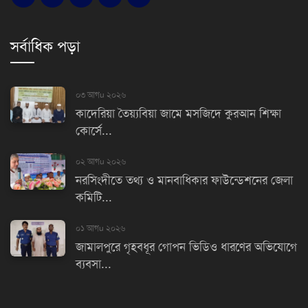
সর্বাধিক পড়া
০৩ আগu ২০২৬
কাদেরিয়া তৈয়্যবিয়া জামে মসজিদে কুরআন শিক্ষা
কোর্সে...
০২ আগu ২০২৬
নরসিংদীতে তথ্য ও মানবাধিকার ফাউন্ডেশনের জেলা
কমিটি...
০১ আগu ২০২৬
জামালপুরে গৃহবধূর গোপন ভিডিও ধারণের অভিযোগে
ব্যবসা...