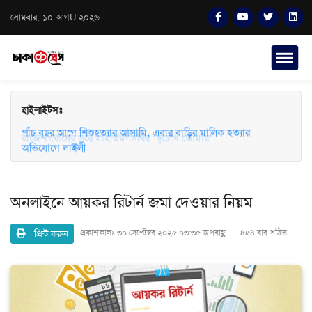
সোমবার, ১০ আগU ২০২৬
হাইলাইটসঃ
পাঁচ বছর আগে শিশুহত্যার আসামি, এবার বাড়ির মালিক হত্যার
অভিযোগে লাইলী
অনলাইনে আয়কর রিটার্ন জমা দেওয়ার নিয়ম
প্রিন্ট করুন
প্রকাশকালঃ
৩০ সেপ্টেম্বর ২০২৫ ০৩:৩৫ অপরাহ্ণ | ৪৫৪ বার পঠিত