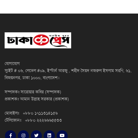
যোগাযোগ
স্যুইট # ০৬, লেভেল #০৯, ইস্টার্ন আরজু , শহীদ সৈয়দ নজরুল ইসলাম সরণি, ৬১,
বিজয়নগর, ঢাকা ১০০০, বাংলাদেশ।
সম্পাদকঃ সারোয়ার কবির (সম্পাদক)
প্রকাশকঃ আমান উল্লাহ সরকার (প্রকাশক)
মোবাইলঃ +৮৮০ ১৭১১৩১৪১৫৬
টেলিফোনঃ +৮৮০ ২২২৬৬৬৫৫৩৩