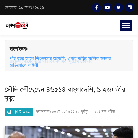
সোমবার, ১০ আগU ২০২৬
হাইলাইটসঃ
পাঁচ বছর আগে শিশুহত্যার আসামি, এবার বাড়ির মালিক হত্যার
রাজেশ ঘোষের সুরে মাহতিম-সিঁথির ‘দুচোখ তোমার’
অভিযোগে লাইলী
সৌদি পৌঁছেছেন ৪৬৫১৪ বাংলাদেশি, ৯ হজযাত্রীর
মৃত্যু
প্রিন্ট করুন
প্রকাশকালঃ
০৫ মে ২০২৬ ১১:১২ পূর্বাহ্ণ | ২২৪ বার পঠিত