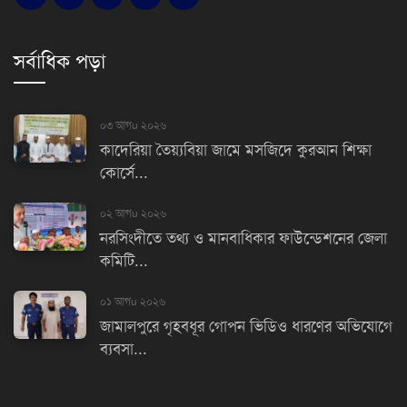
সর্বাধিক পড়া
০৩ আগu ২০২৬
কাদেরিয়া তৈয়্যবিয়া জামে মসজিদে কুরআন শিক্ষা
কোর্সে...
০২ আগu ২০২৬
নরসিংদীতে তথ্য ও মানবাধিকার ফাউন্ডেশনের জেলা
কমিটি...
০১ আগu ২০২৬
জামালপুরে গৃহবধূর গোপন ভিডিও ধারণের অভিযোগে
ব্যবসা...