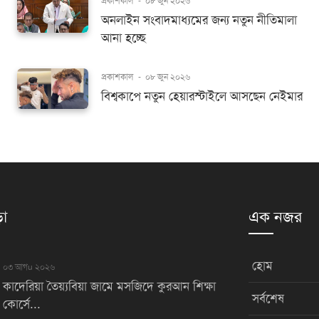
প্রকাশকাল
-
০৮ জুন ২০২৬
অনলাইন সংবাদমাধ্যমের জন্য নতুন নীতিমালা
আনা হচ্ছে
প্রকাশকাল
-
০৮ জুন ২০২৬
বিশ্বকাপে নতুন হেয়ারস্টাইলে আসছেন নেইমার
়া
এক নজর
হোম
০৩ আগu ২০২৬
কাদেরিয়া তৈয়্যবিয়া জামে মসজিদে কুরআন শিক্ষা
সর্বশেষ
কোর্সে...