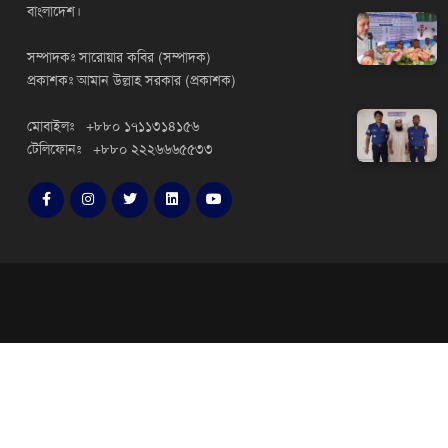
বাংলাদেশ।
সম্পাদকঃ সারোয়ার কবির (সম্পাদক)
প্রকাশকঃ আমান উল্লাহ সরকার (প্রকাশক)
মোবাইলঃ +৮৮০ ১৭১১৩১৪১৫৬
টেলিফোনঃ +৮৮০ ২২২৬৬৬৫৫৩৩