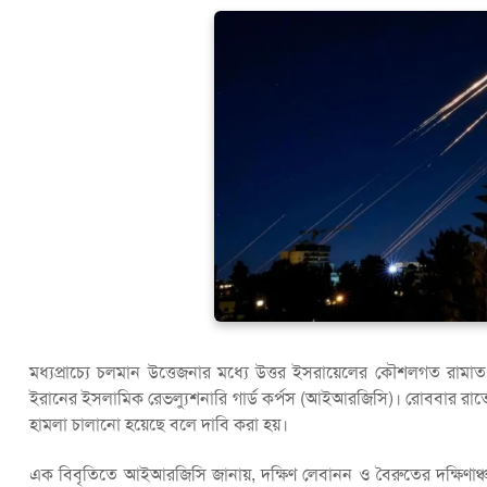
মধ্যপ্রাচ্যে চলমান উত্তেজনার মধ্যে উত্তর ইসরায়েলের কৌশলগত রামাত ড
ইরানের ইসলামিক রেভল্যুশনারি গার্ড কর্পস (আইআরজিসি)। রোববার রাতে হ
হামলা চালানো হয়েছে বলে দাবি করা হয়।
এক বিবৃতিতে আইআরজিসি জানায়, দক্ষিণ লেবানন ও বৈরুতের দক্ষিণাঞ্চল