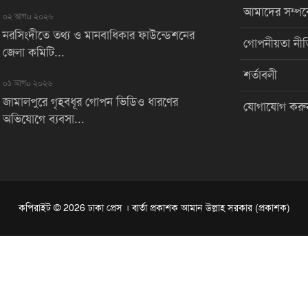
আমাদের সম্পর্
০২ আগu ২০২৬
নরসিংদীতে তথ্য ও মানবাধিকার ফাউন্ডেশনের
গোপনীয়তা নীত
জেলা কমিটি...
শর্তাবলী
০১ আগu ২০২৬
জামালপুরে গৃহবধূর গোপন ভিডিও ধারণের
যোগাযোগ করু
অভিযোগে ব্যবসা...
কপিরাইট © 2026 ঢাকা প্রেস । বার্তা প্রকাশক আমান উল্লাহ সরকার (প্রকাশক)