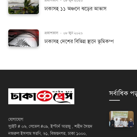
প্রকাশকাল
-
০৮ জুন ২০২৬
ঢাকাসহ ১১ অঞ্চলে ঝড়ের আভাস
প্রকাশকাল
-
০৮ জুন ২০২৬
ঢাকাসহ দেশের বিভিন্ন স্থানে ভূমিকম্প
সর্বাধিক পড
যোগাযোগ
স্যুইট # ০৬, লেভেল #০৯, ইস্টার্ন আরজু , শহীদ সৈয়দ
নজরুল ইসলাম সরণি, ৬১, বিজয়নগর, ঢাকা ১০০০,