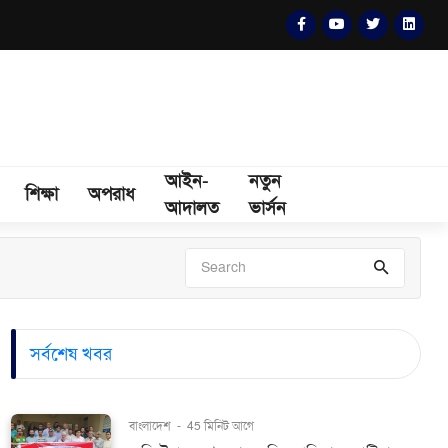
আইন-
নতুন
শিক্ষা
অপরাধ
আদালত
ভার্সন
সর্বশেষ খবর
বাংলাদেশ
-
45 মিনিট আগে