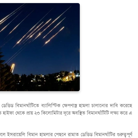
েভিড বিমানঘাঁটিতে ব্যালিস্টিক ক্ষেপণাস্ত্র হামলা চালানোর দাবি করেছে
াইফা থেকে প্রায় ২০ কিলোমিটার দূরে অবস্থিত বিমানঘাঁটিটি লক্ষ্য করে এ
ে ইসরায়েলি বিমান হামলার পেছনে রামাত ডেভিড বিমানঘাঁটির গুরুত্বপূর্ণ