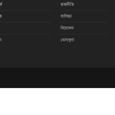
কে
রাজনীতি
ি
বাণিজ্য
বিনোদন
ন
খেলাধুলা