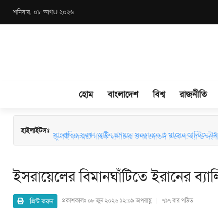
শনিবার, ০৮ আগU ২০২৬
হোম
বাংলাদেশ
বিশ্ব
রাজনীতি
জুলাই কনসার্টে গায়ক হাসানের ওপর বোতল নিক্ষেপ: ব্যান্ড সংগীতপ্
হাইলাইটসঃ
সাংবাদিক সুরক্ষা আইন প্রণয়নে সরকারকে ৩ মাসের আল্টিমেটাম
ইসরায়েলের বিমানঘাঁটিতে ইরানের ব্যালিস্
প্রিন্ট করুন
প্রকাশকালঃ
০৮ জুন ২০২৬ ১২:০৯ অপরাহ্ণ | ৭১৭ বার পঠিত