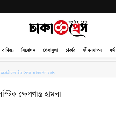
বাণিজ্য
বিনোদন
খেলাধুলা
চাকরি
জীবনযাপন
ধর্ম
রেমীদের তীব্র ক্ষোভ ও নিরাপত্তার প্রশ্ন
টিক ক্ষেপণাস্ত্র হামলা