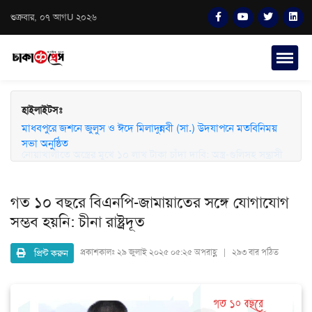
শুক্রবার, ০৭ আগU ২০২৬
হাইলাইটসঃ
মাধবপুরে জশনে জুলুস ও ঈদে মিলাদুন্নবী (সা.) উদযাপনে মতবিনিময়
সভা অনুষ্ঠিত
গত ১০ বছরে বিএনপি-জামায়াতের সঙ্গে যোগাযোগ
সম্ভব হয়নি: চীনা রাষ্ট্রদূত
প্রিন্ট করুন
প্রকাশকালঃ
২৯ জুলাই ২০২৫ ০৫:২৫ অপরাহ্ণ | ২৯৩ বার পঠিত