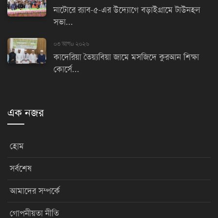
নাটোরে র‌্যাব-৫-এর উদ্যোগে বড়াইগ্রামে টাউনহল
সভা...
০৩ আগu ২০২৬
কাদেরিয়া তৈয়্যবিয়া জামে মসজিদে কুরআন শিক্ষা
কোর্সে...
এক নজর
হোম
সর্বশেষ
আমাদের সম্পর্কে
গোপনীয়তা নীতি