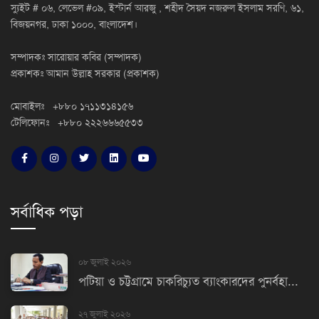
স্যুইট # ০৬, লেভেল #০৯, ইস্টার্ন আরজু , শহীদ সৈয়দ নজরুল ইসলাম সরণি, ৬১,
বিজয়নগর, ঢাকা ১০০০, বাংলাদেশ।
সম্পাদকঃ সারোয়ার কবির (সম্পাদক)
প্রকাশকঃ আমান উল্লাহ সরকার (প্রকাশক)
মোবাইলঃ +৮৮০ ১৭১১৩১৪১৫৬
টেলিফোনঃ +৮৮০ ২২২৬৬৬৫৫৩৩
সর্বাধিক পড়া
০৮ জুলাই ২০২৬
পটিয়া ও চট্টগ্রামে চাকরিচ্যুত ব্যাংকারদের পুনর্বহা...
২৭ জুলাই ২০২৬