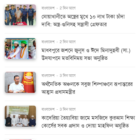
বাংলাদেশ
-
2 দিন আগে
নোয়াখালীতে অস্ত্রের মুখে ১০ লাখ টাকা চাঁদা
দাবি: অস্ত্র-গুলিসহ সন্ত্রাসী গ্রেফতার
বাংলাদেশ
-
2 দিন আগে
মাধবপুরে জশনে জুলুস ও ঈদে মিলাদুন্নবী (সা.)
উদযাপনে মতবিনিময় সভা অনুষ্ঠিত
বাংলাদেশ
-
3 দিন আগে
অর্থনৈতিক অঞ্চলকে সবুজ শিল্পাঞ্চলে রূপান্তরের
আহ্বান প্রধানমন্ত্রীর
বাংলাদেশ
-
3 দিন আগে
কাদেরিয়া তৈয়্যবিয়া জামে মসজিদে কুরআন শিক্ষা
কোর্সের সবক প্রদান ও দোয়া মাহফিল অনুষ্ঠিত