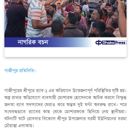
গাজীপুর প্রতিনিধি:-
গাজীপুরের শ্রীপুরে র‍্যাব-১ এর অভিযানে উত্তেজনাপূর্ণ পরিস্থিতির সৃষ্টি হয়।
অস্ত্র রাখার অভিযোগে ব্যবসায়ী মোশারফ হোসেনকে আটক করলে বিক্ষুব্ধ
জনতা র‍্যাব সদস্যদের ঘেরাও করে অন্তত দুই ঘণ্টা অবরুদ্ধ রাখে। পরে
সংঘবদ্ধভাবে র‍্যাবের কাছ থেকে মোশারফকে ছিনিয়ে নেয় স্থানীয়রা।
ঘটনাটি ঘটে রোববার বিকেলে শ্রীপুর উপজেলার বরমী ইউনিয়নের বরমা
চৌরাস্তা এলাকায়।