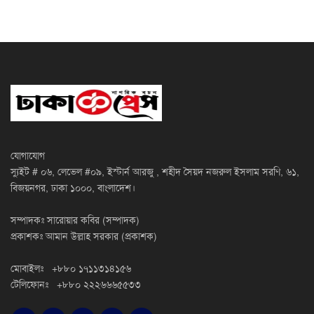
যোগাযোগ
স্যুইট # ০৬, লেভেল #০৯, ইস্টার্ন আরজু , শহীদ সৈয়দ নজরুল ইসলাম সরণি, ৬১,
বিজয়নগর, ঢাকা ১০০০, বাংলাদেশ।
সম্পাদকঃ সারোয়ার কবির (সম্পাদক)
প্রকাশকঃ আমান উল্লাহ সরকার (প্রকাশক)
মোবাইলঃ +৮৮০ ১৭১১৩১৪১৫৬
টেলিফোনঃ +৮৮০ ২২২৬৬৬৫৫৩৩