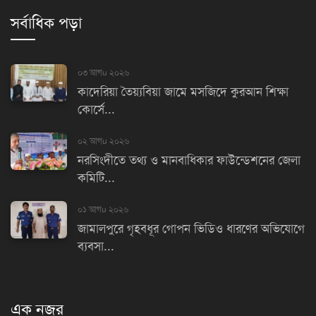
সর্বাধিক পড়া
০৩ আগu ২০২৬
কাদেরিয়া তৈয়্যবিয়া জামে মসজিদে কুরআন শিক্ষা
কোর্সে...
০২ আগu ২০২৬
নরসিংদীতে তথ্য ও মানবাধিকার ফাউন্ডেশনের জেলা
কমিটি...
০১ আগu ২০২৬
জামালপুরে গৃহবধূর গোপন ভিডিও ধারণের অভিযোগে
ব্যবসা...
এক নজর