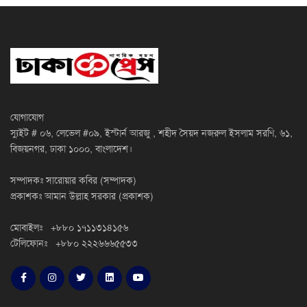
যোগাযোগ
স্যুইট # ০৬, লেভেল #০৯, ইস্টার্ন আরজু , শহীদ সৈয়দ নজরুল ইসলাম সরণি, ৬১,
বিজয়নগর, ঢাকা ১০০০, বাংলাদেশ।
সম্পাদকঃ সারোয়ার কবির (সম্পাদক)
প্রকাশকঃ আমান উল্লাহ সরকার (প্রকাশক)
মোবাইলঃ +৮৮০ ১৭১১৩১৪১৫৬
টেলিফোনঃ +৮৮০ ২২২৬৬৬৫৫৩৩