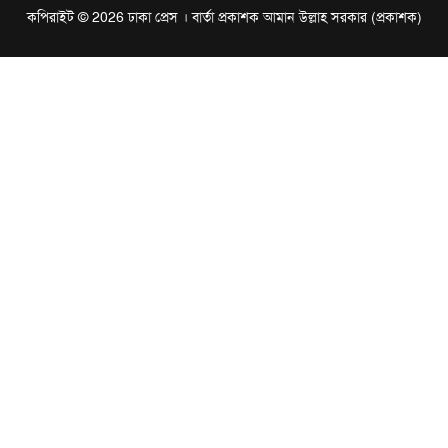
কপিরাইট © 2026 ঢাকা প্রেস । বার্তা প্রকাশক আমান উল্লাহ সরকার (প্রকাশক)