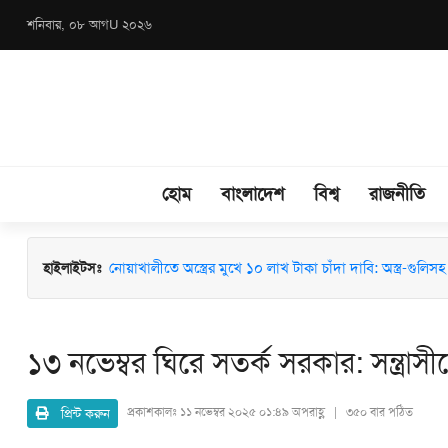
শনিবার, ০৮ আগU ২০২৬
হোম
বাংলাদেশ
বিশ্ব
রাজনীতি
হাইলাইটসঃ
মাধবপুরে জশনে জুলুস ও ঈদে মিলাদুন্নবী (সা.) উদযাপনে মতবিন
নোয়াখালীতে অস্ত্রের মুখে ১০ লাখ টাকা চাঁদা দাবি: অস্ত্র-গুলিসহ স
১৩ নভেম্বর ঘিরে সতর্ক সরকার: সন্ত্রাসী
প্রিন্ট করুন
প্রকাশকালঃ
১১ নভেম্বর ২০২৫ ০১:৪৯ অপরাহ্ণ | ৩৫০ বার পঠিত