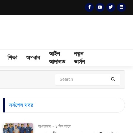
আইন-
নতুন
শিক্ষা
অপরাধ
আদালত
ভার্সন
সর্বশেষ খবর
বাংলাদেশ
-
3 দিন আগে