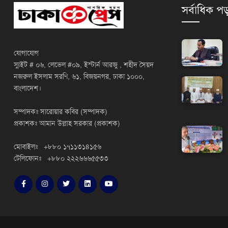
সর্বাধিক পড
যোগাযোগ
স্যুইট # ০৬, লেভেল #০৯, ইস্টার্ন আরজু , শহীদ সৈয়দ
নজরুল ইসলাম সরণি, ৬১, বিজয়নগর, ঢাকা ১০০০,
বাংলাদেশ।
সম্পাদকঃ সারোয়ার কবির (সম্পাদক)
প্রকাশকঃ আমান উল্লাহ সরকার (প্রকাশক)
মোবাইলঃ +৮৮০ ১৭১১৩১৪১৫৬
টেলিফোনঃ +৮৮০ ২২২৬৬৬৫৫৩৩