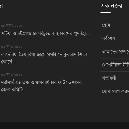
়া
এক নজর
হোম
০৮ জুলাই ২০২৬
পটিয়া ও চট্টগ্রামে চাকরিচ্যুত ব্যাংকারদের পুনর্বহা...
সর্বশেষ
০৩ আগu ২০২৬
আমাদের সম্পর্
কাদেরিয়া তৈয়্যবিয়া জামে মসজিদে কুরআন শিক্ষা
কোর্সে...
গোপনীয়তা নীত
০২ আগu ২০২৬
শর্তাবলী
নরসিংদীতে তথ্য ও মানবাধিকার ফাউন্ডেশনের
জেলা কমিটি...
যোগাযোগ করু