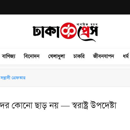
বাণিজ্য
বিনোদন
খেলাধুলা
চাকরি
জীবনযাপন
ধর্ম
িময় সভা অনুষ্ঠিত
ন্ত্রাসী গ্রেফতার
দের কোনো ছাড় নয় — স্বরাষ্ট্র উপদেষ্টা