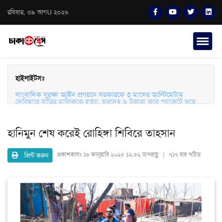
রবিবার, ০৯ আগU ২০২৬
হাইলাইটসঃ
সাংবাদিক সুরক্ষা আইন প্রণয়নে সরকারকে ৩ মাসের আল্টিমেটাম
দেবিদ্বারে বাড়ির মালিককে হত্যা, মরদেহ ৯ টুকরো করে প্যাকেটে ভরে
ফেলে রাখার অভিযোগ
হানিমুন শেষ করেই রোহিঙ্গা শিবিরে তাহসান
প্রিন্ট করুন
প্রকাশকালঃ
১৮ জানুয়ারি ২০২৫ ১২:৫২ অপরাহ্ণ | ৭১৭ বার পঠিত