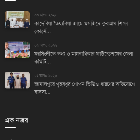
০৩ আগu ২০২৬
কাদেরিয়া তৈয়্যবিয়া জামে মসজিদে কুরআন শিক্ষা
কোর্সে...
০২ আগu ২০২৬
নরসিংদীতে তথ্য ও মানবাধিকার ফাউন্ডেশনের জেলা
কমিটি...
০১ আগu ২০২৬
জামালপুরে গৃহবধূর গোপন ভিডিও ধারণের অভিযোগে
ব্যবসা...
এক নজর