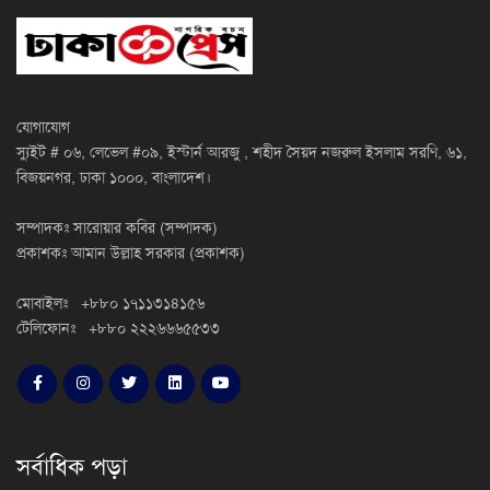
যোগাযোগ
স্যুইট # ০৬, লেভেল #০৯, ইস্টার্ন আরজু , শহীদ সৈয়দ নজরুল ইসলাম সরণি, ৬১,
বিজয়নগর, ঢাকা ১০০০, বাংলাদেশ।
সম্পাদকঃ সারোয়ার কবির (সম্পাদক)
প্রকাশকঃ আমান উল্লাহ সরকার (প্রকাশক)
মোবাইলঃ +৮৮০ ১৭১১৩১৪১৫৬
টেলিফোনঃ +৮৮০ ২২২৬৬৬৫৫৩৩
সর্বাধিক পড়া