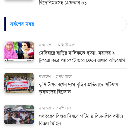
বিদেশিমদসহ গ্রেফতার ০১
সর্বশেষ খবর
বাংলাদেশ
-
16 মিনিট আগে
দেবিদ্বারে বাড়ির মালিককে হত্যা, মরদেহ ৯
টুকরো করে প্যাকেটে ভরে ফেলে রাখার অভিযোগ
বাংলাদেশ
-
7 ঘন্টা আগে
কৃষি উপকরণের দাম বৃদ্ধির প্রতিবাদে পটিয়ায়
কৃষকদের বিক্ষোভ
বাংলাদেশ
-
7 ঘন্টা আগে
গণতন্ত্রের বিজয় দিবসে পটিয়ায় বিএনপির বর্ণাঢ্য
বিজয় মিছিল