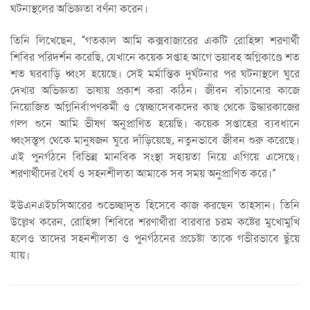
ঘটনাস্থলের অভিজ্ঞতা বর্ণনা করেন।
তিনি লিখেছেন, “গতকাল আমি কক্সবাজারের একটি রোহিঙ্গা শরণার্থী
শিবির পরিদর্শন করেছি, যেখানে কয়েক সপ্তাহ আগে ভয়াবহ অগ্নিকাণ্ডে শত
শত ঘরবাড়ি ধ্বংস হয়েছে। সেই মর্মান্তিক দুর্ঘটনার পর ঘটনাস্থলে ঘুরে
দেখার অভিজ্ঞতা ভাষায় প্রকাশ করা কঠিন। জীবন বাঁচানোর কাজে
নিয়োজিত অগ্নিনির্বাপণকর্মী ও স্বেচ্ছাসেবকদের কাছ থেকে উদ্ধারকাজের
গল্প শুনে আমি ভীষণ অনুপ্রাণিত হয়েছি। কয়েক সপ্তাহের ব্যবধানে
ধ্বংসস্তূপ থেকে মানুষজন ঘুরে দাঁড়িয়েছে, নতুনভাবে জীবন শুরু করেছে।
এই পুনর্গঠনে বিভিন্ন মানবিক সংস্থা সহায়তা নিয়ে এগিয়ে এসেছে।
শরণার্থীদের ধৈর্য ও সহনশীলতা আমাকে সব সময় অনুপ্রাণিত করে।”
ইউএনএইচসিআরের শুভেচ্ছাদূত হিসেবে কাজ করছেন তাহসান। তিনি
উল্লেখ করেন, রোহিঙ্গা শিবিরে শরণার্থীরা বারবার চরম কষ্টের মুখোমুখি
হলেও তাদের সহনশীলতা ও পুনর্গঠনের প্রচেষ্টা তাকে গভীরভাবে ছুঁয়ে
যায়।